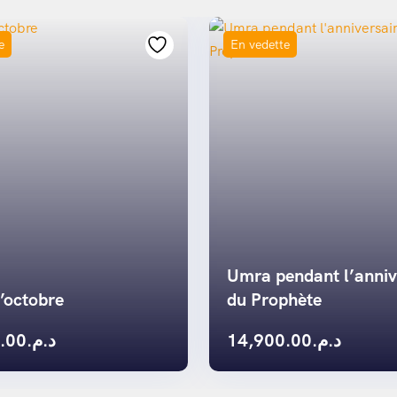
e
En vedette
Umra pendant l’anniv
’octobre
du Prophète
.00
د.م.
14,900.00
د.م.