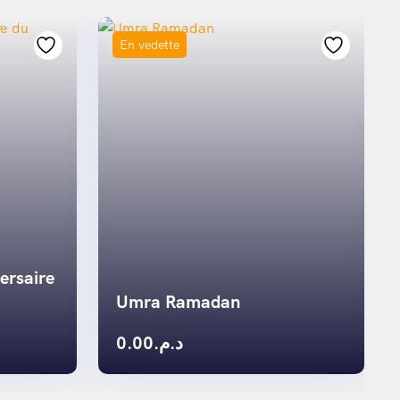
En vedette
ersaire
Umra Ramadan
0.00
د.م.