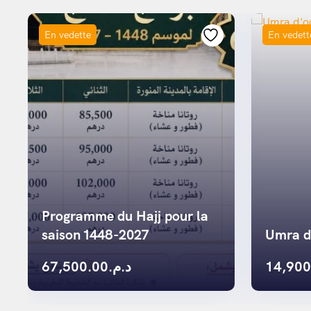
En vedette
En vedett
Programme du Hajj pour la
saison 1448-2027
Umra d
67,500.00
د.م.
14,900