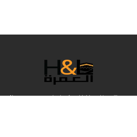
Nous sommes une équipe formidable qui travaille en
coulisses pour rendre votre Umrah confortable dans tous
ses aspects, et bien sûr, aux meilleurs prix. Cette année
spéciale, H&L Umrah a sélectionné les meilleurs forfaits
qui répondent à vos besoins en termes de service et de
confort, pour que vous puissiez vivre des moments