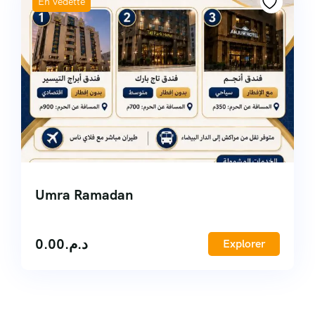
En vedette
Umra Ramadan
0.00
د.م.
Explorer