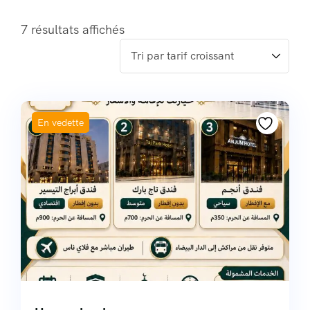
non gamstop casinos
7 résultats affichés
En vedette