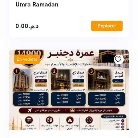
Umra Ramadan
0.00
د.م.
Explorer
En vedette