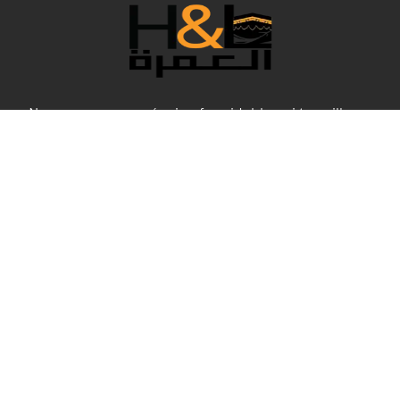
Nous sommes une équipe formidable qui travaille en
coulisses pour rendre votre Umrah confortable dans tous
ses aspects, et bien sûr, aux meilleurs prix. Cette année
spéciale, H&L Umrah a sélectionné les meilleurs forfaits
qui répondent à vos besoins en termes de service et de
confort, pour que vous puissiez vivre des moments
religieux exceptionnels et une expérience unique au
Haram Sharif.
Liens rapides