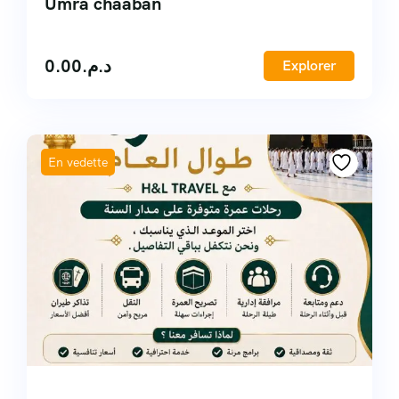
Umra chaaban
0.00
د.م.
Explorer
En vedette