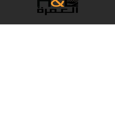
نحن فريق رائع يعمل خلف الكواليس لجعل عمرتك مريحة
بكل التفاصيل، وبالطبع نقدم لك أفضل الأسعار. في هذا العام
المميز، قامت H&L Umrah باختيار أفضل الباقات التي تناسب
احتياجاتك من حيث الخدمة والراحة، لتعيش لحظات دينية
استثنائية وحياة مميزة في الحرم الشريف.
روابط سريعة
Accueil