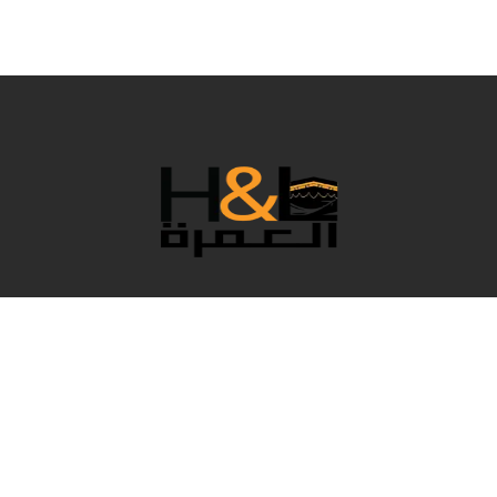
نحن فريق رائع يعمل خلف الكواليس لجعل عمرتك مريحة بكل
التفاصيل، وبالطبع نقدم لك أفضل الأسعار. في هذا العام المميز،
قامت H&L Umrah باختيار أفضل الباقات التي تناسب احتياجاتك
من حيث الخدمة والراحة، لتعيش لحظات دينية استثنائية وحياة
مميزة في الحرم الشريف.