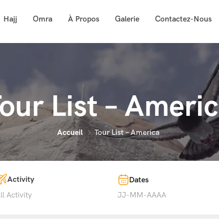
Hajj
Omra
À Propos
Galerie
Contactez-Nous
our List – Ameri
Accueil
Tour List – America
Activity
Dates
ll Activity