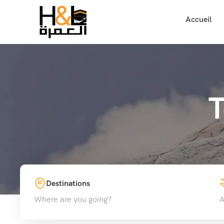
Accueil
T
Destinations
Where are you going?
A