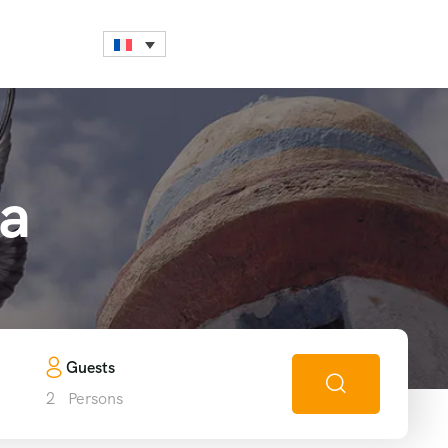
ca
Guests
2
Persons