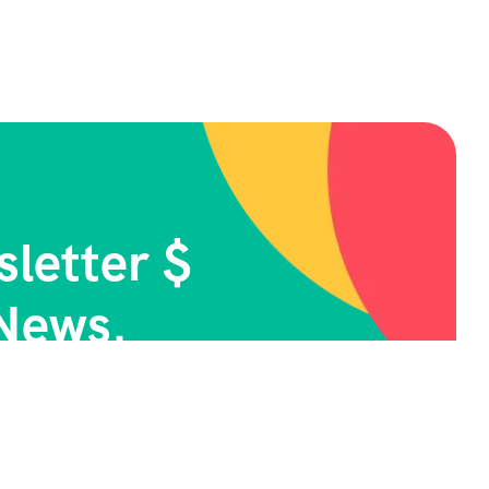
letter $
News.