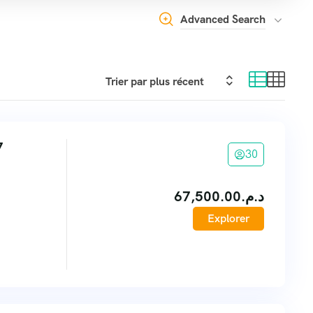
Advanced Search
7
30
67,500.00
د.م.
Explorer