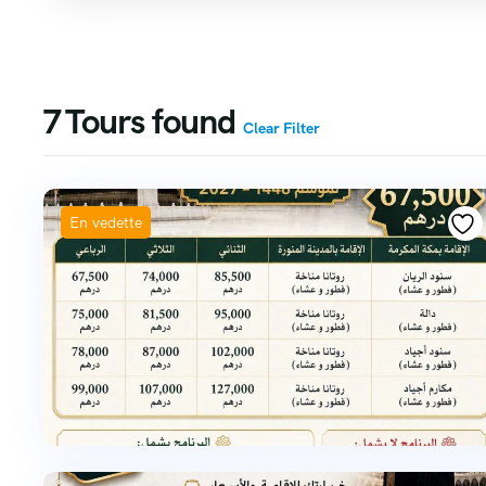
7
Tours found
Clear Filter
En vedette