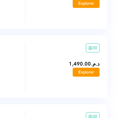
Explorer
30
1,490.00
د.م.
Explorer
30