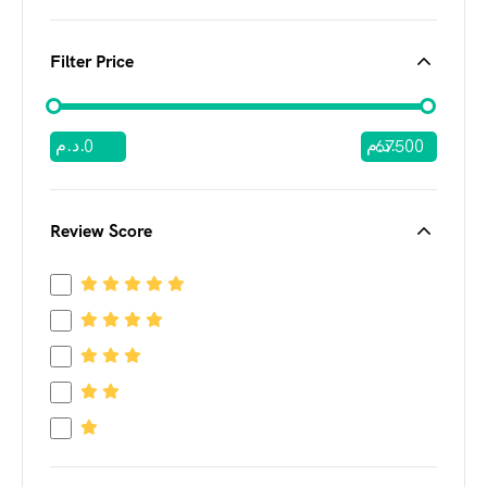
Filter Price
د.م.
د.م.
Review Score