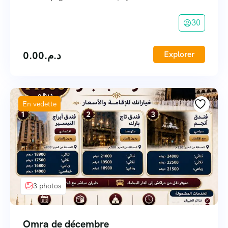
30
0.00
د.م.
Explorer
En vedette
3 photos
Omra de décembre