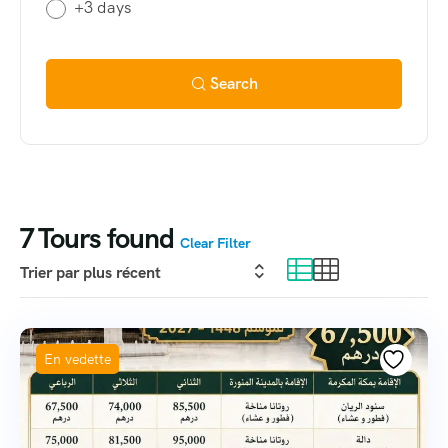
+3 days
Search
7
Tours found
Clear Filter
En vedette