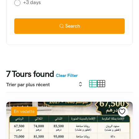
+3 days
Search
7
Tours found
Clear Filter
En vedette