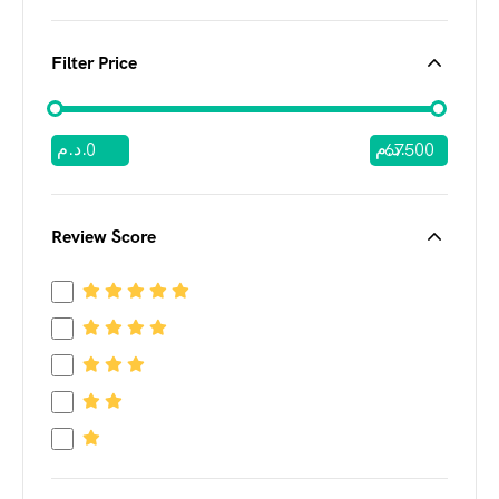
Filter Price
د.م.
د.م.
Review Score