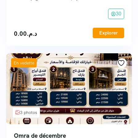
30
0.00
د.م.
Explorer
En vedette
3 photos
Omra de décembre