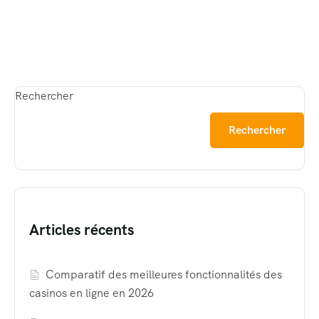
Rechercher
Rechercher
Articles récents
Comparatif des meilleures fonctionnalités des
casinos en ligne en 2026