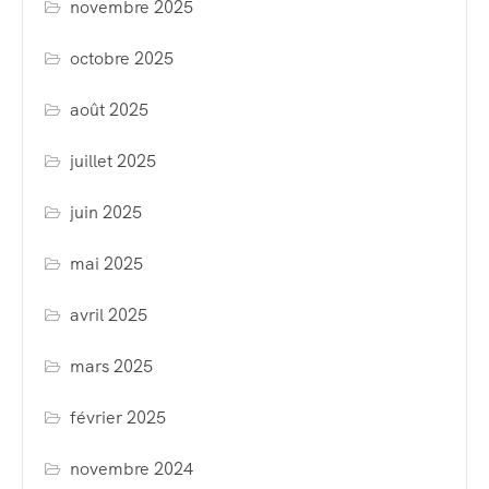
novembre 2025
octobre 2025
août 2025
juillet 2025
juin 2025
mai 2025
avril 2025
mars 2025
février 2025
novembre 2024