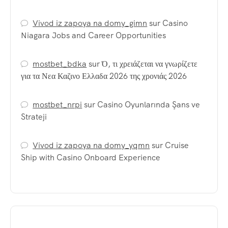
Vivod iz zapoya na domy_gimn
sur
Casino
Niagara Jobs and Career Opportunities
mostbet_bdka
sur
Ό, τι χρειάζεται να γνωρίζετε
για τα Νεα Καζινο Ελλαδα 2026 της χρονιάς 2026
mostbet_nrpi
sur
Casino Oyunlarında Şans ve
Strateji
Vivod iz zapoya na domy_yqmn
sur
Cruise
Ship with Casino Onboard Experience