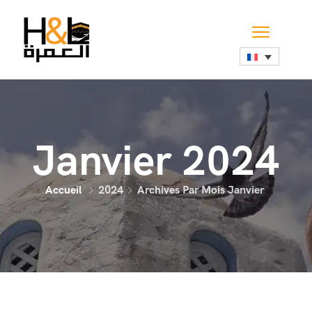
Janvier 2024
Accueil
2024
Archives Par Mois Janvier