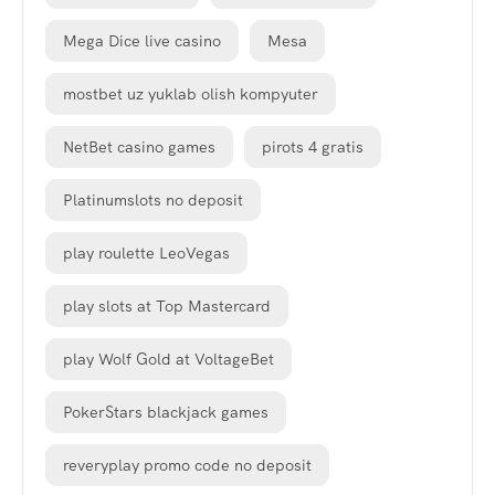
Mega Dice live casino
Mesa
mostbet uz yuklab olish kompyuter
NetBet casino games
pirots 4 gratis
Platinumslots no deposit
play roulette LeoVegas
play slots at Top Mastercard
play Wolf Gold at VoltageBet
PokerStars blackjack games
reveryplay promo code no deposit