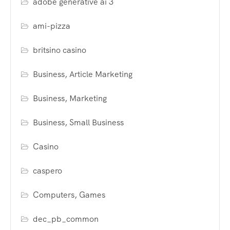
adobe generative ai 3
ami-pizza
britsino casino
Business, Article Marketing
Business, Marketing
Business, Small Business
Casino
caspero
Computers, Games
dec_pb_common