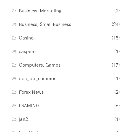
Business, Marketing
(2)
Business, Small Business
(24)
Casino
(15)
caspero
(1)
Computers, Games
(17)
dec_pb_common
(1)
Forex News
(2)
IGAMING
(6)
jan2
(1)