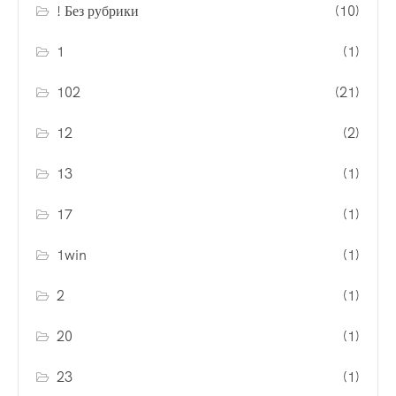
! Без рубрики
(10)
1
(1)
102
(21)
12
(2)
13
(1)
17
(1)
1win
(1)
2
(1)
20
(1)
23
(1)