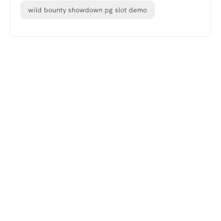
wild bounty showdown pg slot demo