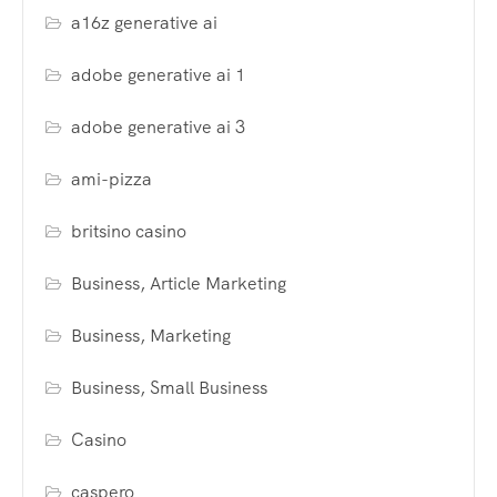
a16z generative ai
adobe generative ai 1
adobe generative ai 3
ami-pizza
britsino casino
Business, Article Marketing
Business, Marketing
Business, Small Business
Casino
caspero