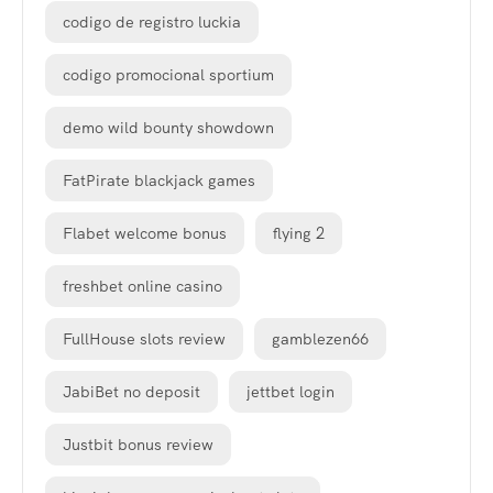
codigo de registro luckia
codigo promocional sportium
demo wild bounty showdown
FatPirate blackjack games
Flabet welcome bonus
flying 2
freshbet online casino
FullHouse slots review
gamblezen66
JabiBet no deposit
jettbet login
Justbit bonus review