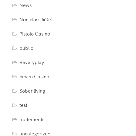
News
Non classifié(e)
Pistolo Casino
public
Reveryplay
Seven Casino
Sober living
test
traitements
uncategorized