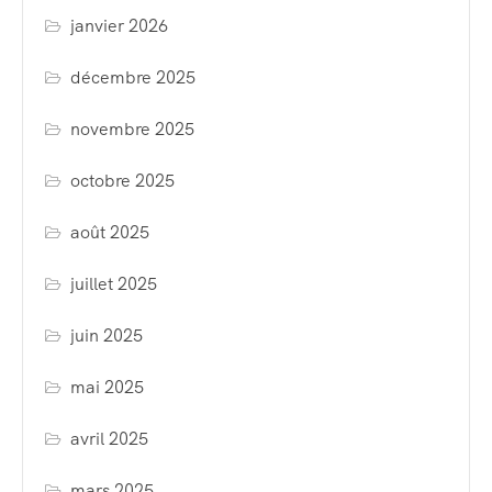
janvier 2026
décembre 2025
novembre 2025
octobre 2025
août 2025
juillet 2025
juin 2025
mai 2025
avril 2025
mars 2025