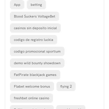
App
betting
Blood Suckers VoltageBet
casinos sin deposito inicial
codigo de registro luckia
codigo promocional sportium
demo wild bounty showdown
FatPirate blackjack games
Flabet welcome bonus
flying 2
freshbet online casino