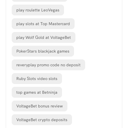
play roulette LeoVegas
play slots at Top Mastercard
play Wolf Gold at VoltageBet
PokerStars blackjack games
reveryplay promo code no deposit
Ruby Slots video slots
top games at Betninja
VoltageBet bonus review
VoltageBet crypto deposits