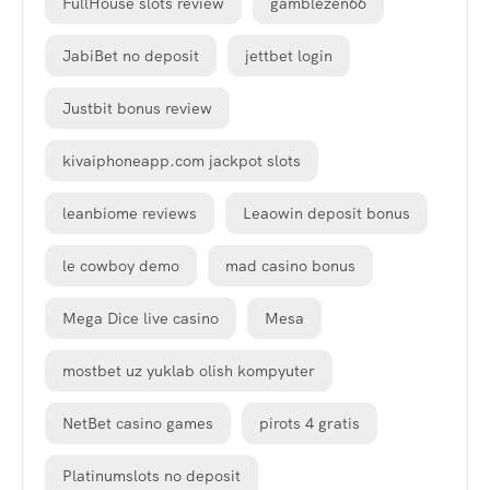
FullHouse slots review
gamblezen66
JabiBet no deposit
jettbet login
Justbit bonus review
kivaiphoneapp.com jackpot slots
leanbiome reviews
Leaowin deposit bonus
le cowboy demo
mad casino bonus
Mega Dice live casino
Mesa
mostbet uz yuklab olish kompyuter
NetBet casino games
pirots 4 gratis
Platinumslots no deposit