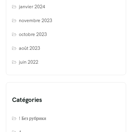
janvier 2024
novembre 2023
octobre 2023
août 2023
juin 2022
Catégories
! Без рубрики