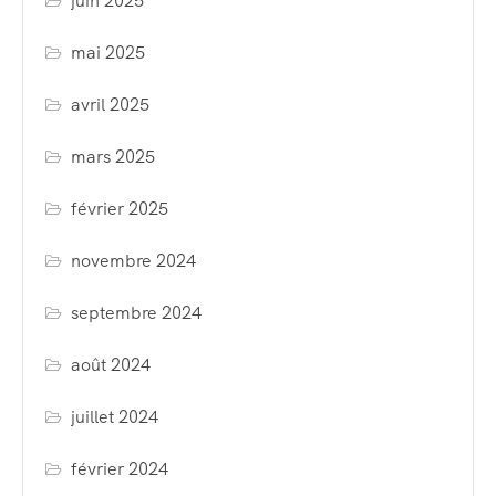
juin 2025
mai 2025
avril 2025
mars 2025
février 2025
novembre 2024
septembre 2024
août 2024
juillet 2024
février 2024