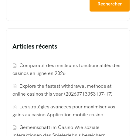
Rechercher
Articles récents
Comparatif des meilleures fonctionnalités des
casinos en ligne en 2026
Explore the fastest withdrawal methods at
online casinos this year (20260713053107-17)
Les stratégies avancées pour maximiser vos
gains au casino Application mobile casino
Gemeinschaft im Casino Wie soziale
Interaktionen das Spielerlebnis bereichern