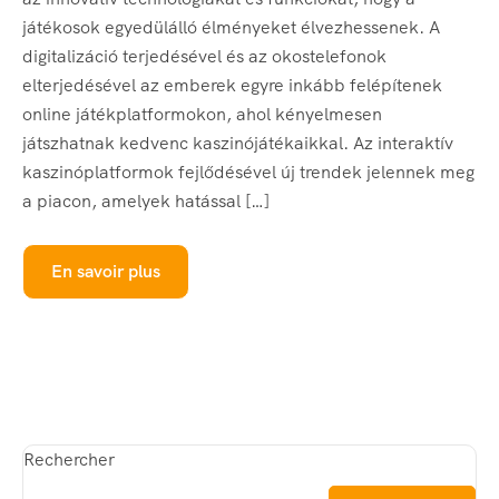
játékosok egyedülálló élményeket élvezhessenek. A
digitalizáció terjedésével és az okostelefonok
elterjedésével az emberek egyre inkább felépítenek
online játékplatformokon, ahol kényelmesen
játszhatnak kedvenc kaszinójátékaikkal. Az interaktív
kaszinóplatformok fejlődésével új trendek jelennek meg
a piacon, amelyek hatással […]
En savoir plus
Rechercher