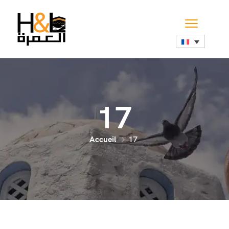
17
Accueil
17