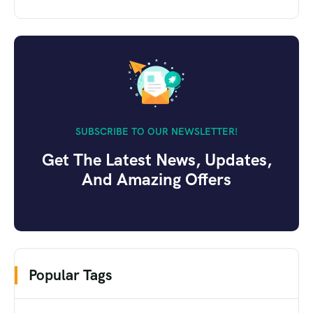
SUBSCRIBE TO OUR NEWSLETTER!
Get The Latest News, Updates,
And Amazing Offers
Popular Tags