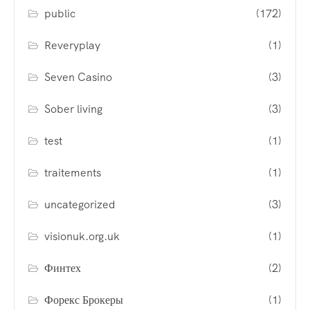
public
(172)
Reveryplay
(1)
Seven Casino
(3)
Sober living
(3)
test
(1)
traitements
(1)
uncategorized
(3)
visionuk.org.uk
(1)
Финтех
(2)
Форекс Брокеры
(1)