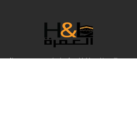
Nous sommes une équipe formidable qui travaille en
coulisses pour rendre votre Umrah confortable dans tous
ses aspects, et bien sûr, aux meilleurs prix. Cette année
spéciale, H&L Umrah a sélectionné les meilleurs forfaits
qui répondent à vos besoins en termes de service et de
confort, pour que vous puissiez vivre des moments
religieux exceptionnels et une expérience unique au
Haram Sharif.