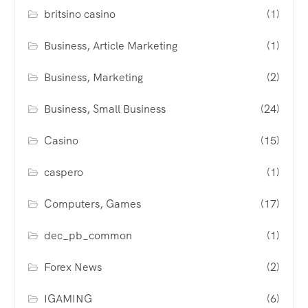
britsino casino
(1)
Business, Article Marketing
(1)
Business, Marketing
(2)
Business, Small Business
(24)
Casino
(15)
caspero
(1)
Computers, Games
(17)
dec_pb_common
(1)
Forex News
(2)
IGAMING
(6)