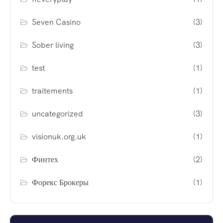
Seven Casino
(3)
Sober living
(3)
test
(1)
traitements
(1)
uncategorized
(3)
visionuk.org.uk
(1)
Финтех
(2)
Форекс Брокеры
(1)