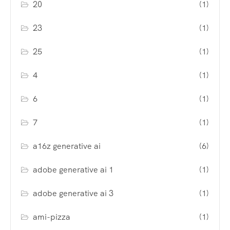
20
(1)
23
(1)
25
(1)
4
(1)
6
(1)
7
(1)
a16z generative ai
(6)
adobe generative ai 1
(1)
adobe generative ai 3
(1)
ami-pizza
(1)