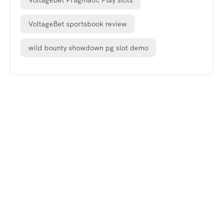
VoltageBet Pragmatic Play slots
VoltageBet sportsbook review
wild bounty showdown pg slot demo