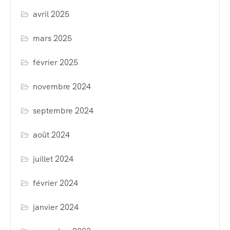
avril 2025
mars 2025
février 2025
novembre 2024
septembre 2024
août 2024
juillet 2024
février 2024
janvier 2024