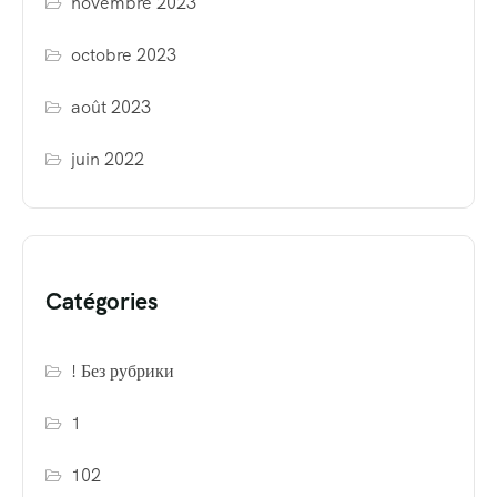
novembre 2023
octobre 2023
août 2023
juin 2022
Catégories
! Без рубрики
1
102