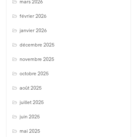
mars 2026
février 2026
janvier 2026
décembre 2025
novembre 2025
octobre 2025
août 2025
juillet 2025
juin 2025
mai 2025