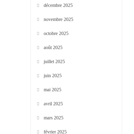
décembre 2025
novembre 2025
octobre 2025
août 2025
juillet 2025
juin 2025
mai 2025
avril 2025
mars 2025
février 2025