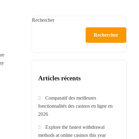
Rechercher
Rechercher
ure
lay
Articles récents
Comparatif des meilleures
fonctionnalités des casinos en ligne en
2026
Explore the fastest withdrawal
methods at online casinos this year