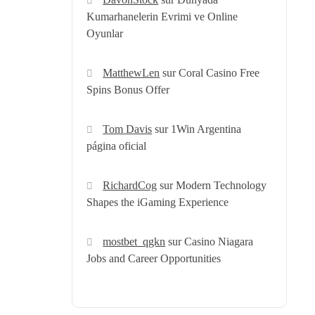
Kumarhanelerin Evrimi ve Online
Oyunlar
MatthewLen
sur
Coral Casino Free
Spins Bonus Offer
Tom Davis
sur
1Win Argentina
página oficial
RichardCog
sur
Modern Technology
Shapes the iGaming Experience
mostbet_qgkn
sur
Casino Niagara
Jobs and Career Opportunities