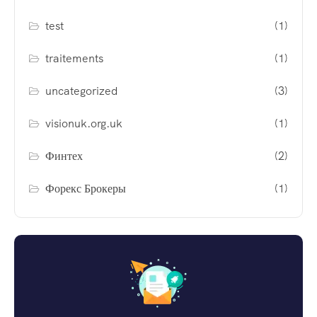
test
(1)
traitements
(1)
uncategorized
(3)
visionuk.org.uk
(1)
Финтех
(2)
Форекс Брокеры
(1)