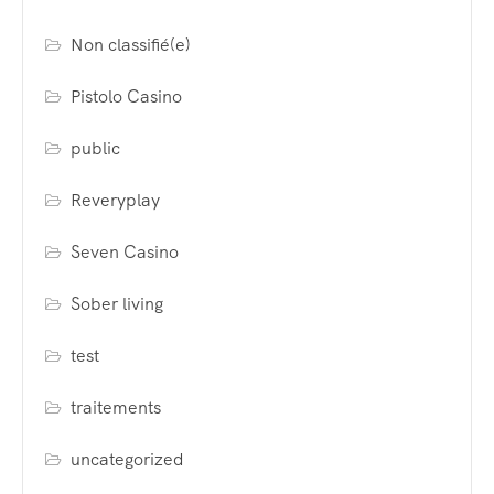
Non classifié(e)
Pistolo Casino
public
Reveryplay
Seven Casino
Sober living
test
traitements
uncategorized