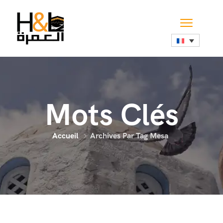
Mots Clés
Accueil
Archives Par Tag Mesa