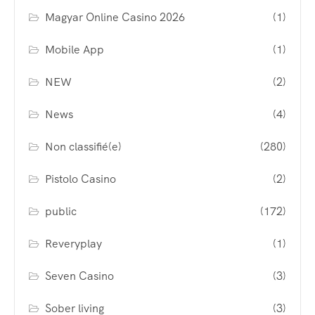
Magyar Online Casino 2026
(1)
Mobile App
(1)
NEW
(2)
News
(4)
Non classifié(e)
(280)
Pistolo Casino
(2)
public
(172)
Reveryplay
(1)
Seven Casino
(3)
Sober living
(3)