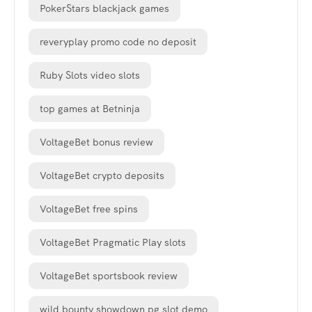
PokerStars blackjack games
reveryplay promo code no deposit
Ruby Slots video slots
top games at Betninja
VoltageBet bonus review
VoltageBet crypto deposits
VoltageBet free spins
VoltageBet Pragmatic Play slots
VoltageBet sportsbook review
wild bounty showdown pg slot demo