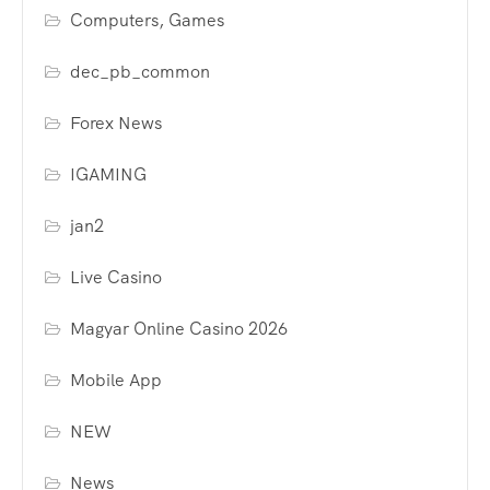
Computers, Games
dec_pb_common
Forex News
IGAMING
jan2
Live Casino
Magyar Online Casino 2026
Mobile App
NEW
News