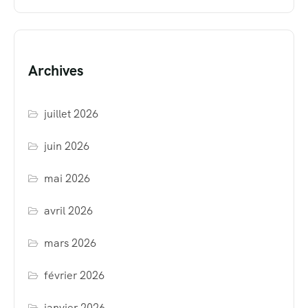
Archives
juillet 2026
juin 2026
mai 2026
avril 2026
mars 2026
février 2026
janvier 2026