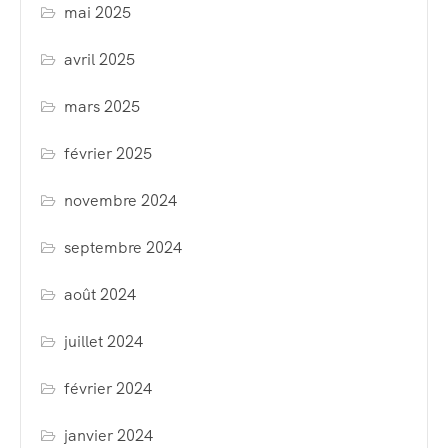
mai 2025
avril 2025
mars 2025
février 2025
novembre 2024
septembre 2024
août 2024
juillet 2024
février 2024
janvier 2024