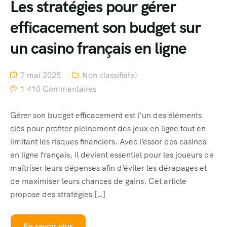
Les stratégies pour gérer
efficacement son budget sur
un casino français en ligne
7 mai 2025
Non classifié(e)
1 410 Commentaires
Gérer son budget efficacement est l’un des éléments
clés pour profiter pleinement des jeux en ligne tout en
limitant les risques financiers. Avec l’essor des casinos
en ligne français, il devient essentiel pour les joueurs de
maîtriser leurs dépenses afin d’éviter les dérapages et
de maximiser leurs chances de gains. Cet article
propose des stratégies […]
En savoir plus