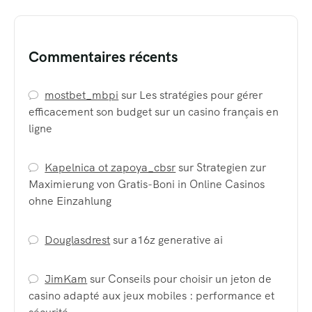
Commentaires récents
mostbet_mbpi
sur
Les stratégies pour gérer
efficacement son budget sur un casino français en
ligne
Kapelnica ot zapoya_cbsr
sur
Strategien zur
Maximierung von Gratis-Boni in Online Casinos
ohne Einzahlung
Douglasdrest
sur
a16z generative ai
JimKam
sur
Conseils pour choisir un jeton de
casino adapté aux jeux mobiles : performance et