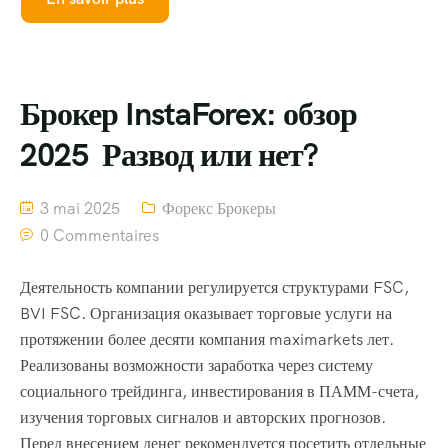
Брокер InstaForex: обзор
2025 ️ Развод или нет?
3 mai 2025
Форекс Брокеры
0 Commentaires
Деятельность компании регулируется структурами FSC,
BVI FSC. Организация оказывает торговые услуги на
протяжении более десяти компания maximarkets лет.
Реализованы возможности заработка через систему
социального трейдинга, инвестирования в ПАММ-счета,
изучения торговых сигналов и авторских прогнозов.
Перед внесением денег рекомендуется посетить отдельные