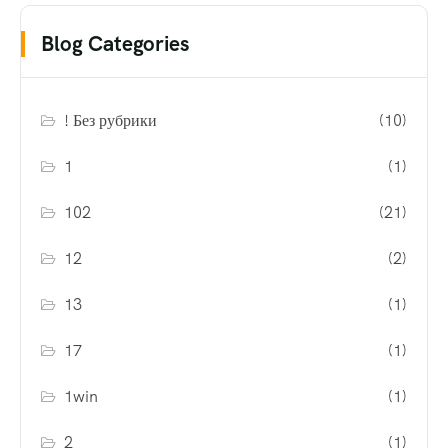
Blog Categories
! Без рубрики
(10)
1
(1)
102
(21)
12
(2)
13
(1)
17
(1)
1win
(1)
2
(1)