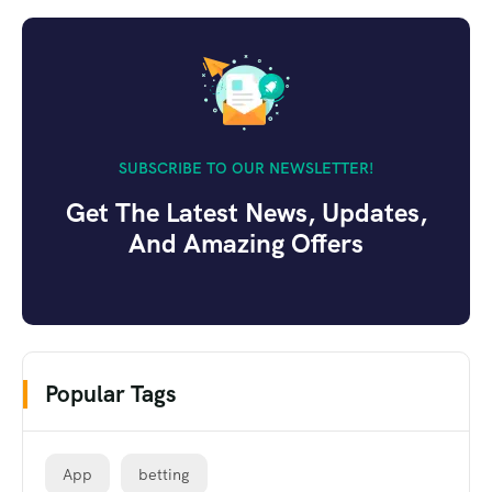
SUBSCRIBE TO OUR NEWSLETTER!
Get The Latest News, Updates,
And Amazing Offers
Popular Tags
App
betting