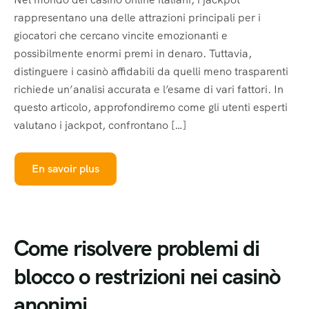
rappresentano una delle attrazioni principali per i
giocatori che cercano vincite emozionanti e
possibilmente enormi premi in denaro. Tuttavia,
distinguere i casinò affidabili da quelli meno trasparenti
richiede un’analisi accurata e l’esame di vari fattori. In
questo articolo, approfondiremo come gli utenti esperti
valutano i jackpot, confrontano […]
En savoir plus
Come risolvere problemi di
blocco o restrizioni nei casinò
anonimi