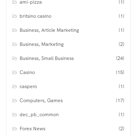
ami-pizza
(1)
britsino casino
(1)
Business, Article Marketing
(1)
Business, Marketing
(2)
Business, Small Business
(24)
Casino
(15)
caspero
(1)
Computers, Games
(17)
dec_pb_common
(1)
Forex News
(2)