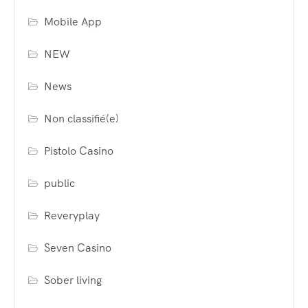
Mobile App
NEW
News
Non classifié(e)
Pistolo Casino
public
Reveryplay
Seven Casino
Sober living