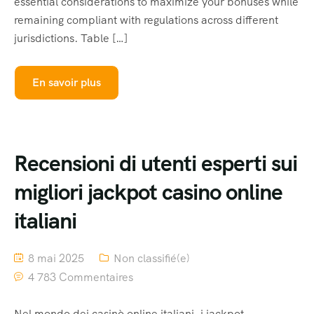
essential considerations to maximize your bonuses while
remaining compliant with regulations across different
jurisdictions. Table […]
En savoir plus
Recensioni di utenti esperti sui
migliori jackpot casino online
italiani
8 mai 2025
Non classifié(e)
4 783 Commentaires
Nel mondo dei casinò online italiani, i jackpot