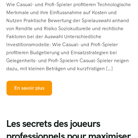
Wie Casual- und Profi-Spieler profitieren Technologische
Merkmale und ihre Einflussnahme auf Kosten und
Nutzen Praktische Bewertung der Spielauswahl anhand
von Rendite und Risiko Soziokulturelle und rechtliche
Faktoren bei der Auswahl Unterschiedliche
Investitionsmodelle: Wie Casual- und Profi-Spieler
profitieren Budgetierung und Einsatzstrategien bei
Gelegenheits- und Profi-Spielern Casual-Spieler neigen
dazu, mit kleinen Beträgen und kurzfristigen […]
En savoir plus
Les secrets des joueurs
professionnels pour maximiser