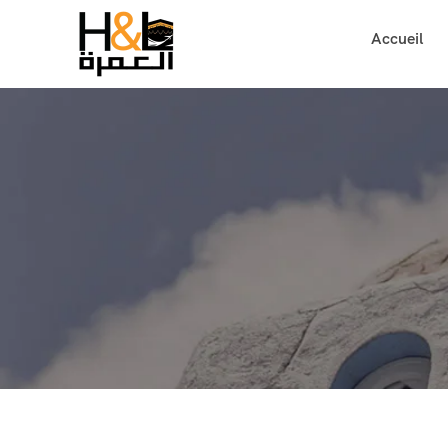
Accueil