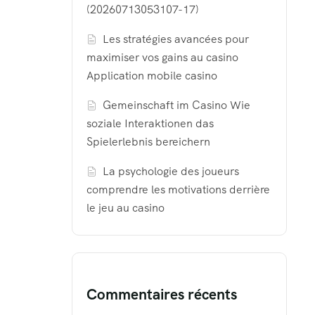
(20260713053107-17)
Les stratégies avancées pour
maximiser vos gains au casino
Application mobile casino
Gemeinschaft im Casino Wie
soziale Interaktionen das
Spielerlebnis bereichern
La psychologie des joueurs
comprendre les motivations derrière
le jeu au casino
Commentaires récents