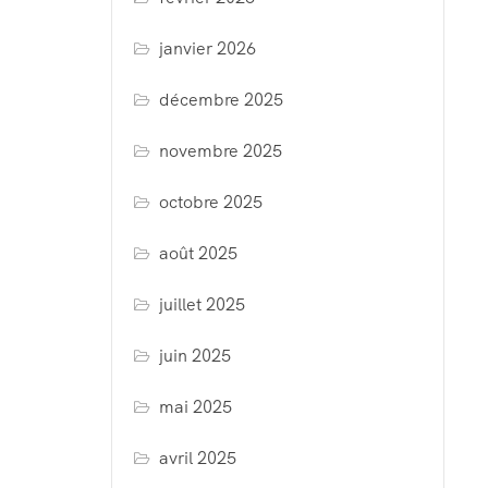
janvier 2026
décembre 2025
novembre 2025
octobre 2025
août 2025
juillet 2025
juin 2025
mai 2025
avril 2025