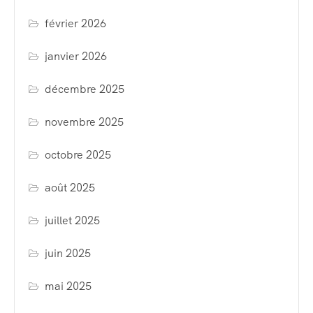
février 2026
janvier 2026
décembre 2025
novembre 2025
octobre 2025
août 2025
juillet 2025
juin 2025
mai 2025