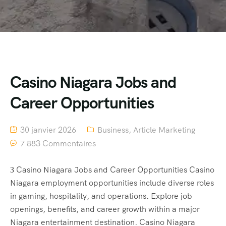
Casino Niagara Jobs and
Career Opportunities
30 janvier 2026
Business, Article Marketing
7 883 Commentaires
З Casino Niagara Jobs and Career Opportunities Casino
Niagara employment opportunities include diverse roles
in gaming, hospitality, and operations. Explore job
openings, benefits, and career growth within a major
Niagara entertainment destination. Casino Niagara