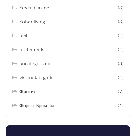
Seven Casino
(3)
Sober living
(3)
test
(1)
traitements
(1)
uncategorized
(3)
visionuk.org.uk
(1)
Финтех
(2)
Форекс Брокеры
(1)