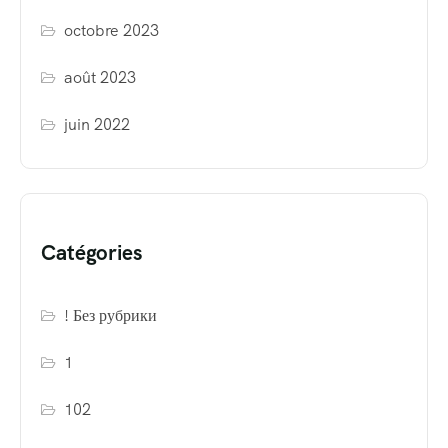
octobre 2023
août 2023
juin 2022
Catégories
! Без рубрики
1
102