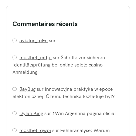
Commentaires récents
aviator_tpEn
sur
mostbet_mdpi
sur
Schritte zur sicheren
Identitätsprüfung bei online spiele casino
Anmeldung
JayBug
sur
Innowacyjna praktyka w epoce
elektronicznej: Czemu technika kształtuje byt?
Dylan King
sur
1Win Argentina página oficial
mostbet_qwpi
sur
Fehleranalyse: Warum