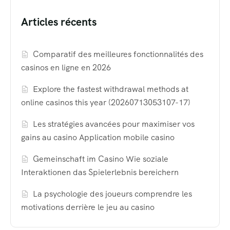
Articles récents
Comparatif des meilleures fonctionnalités des
casinos en ligne en 2026
Explore the fastest withdrawal methods at
online casinos this year (20260713053107-17)
Les stratégies avancées pour maximiser vos
gains au casino Application mobile casino
Gemeinschaft im Casino Wie soziale
Interaktionen das Spielerlebnis bereichern
La psychologie des joueurs comprendre les
motivations derrière le jeu au casino