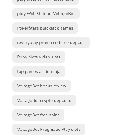
play Wolf Gold at VoltageBet
PokerStars blackjack games
reveryplay promo code no deposit
Ruby Slots video slots
top games at Betninja
VoltageBet bonus review
VoltageBet crypto deposits
VoltageBet free spins
VoltageBet Pragmatic Play slots