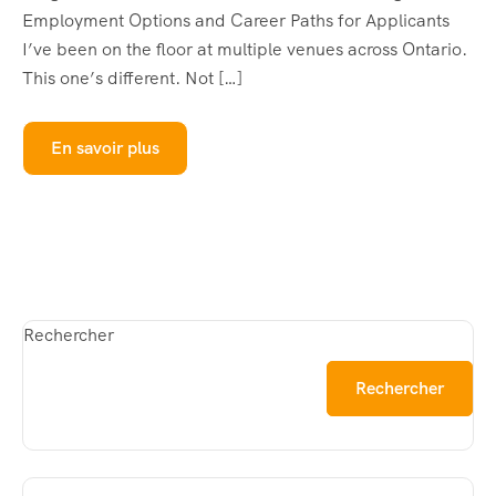
Employment Options and Career Paths for Applicants
I’ve been on the floor at multiple venues across Ontario.
This one’s different. Not […]
En savoir plus
Rechercher
Rechercher