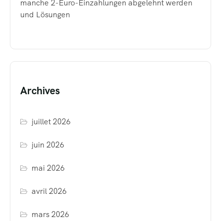
manche 2-Euro-Einzahlungen abgelehnt werden
und Lösungen
Archives
juillet 2026
juin 2026
mai 2026
avril 2026
mars 2026