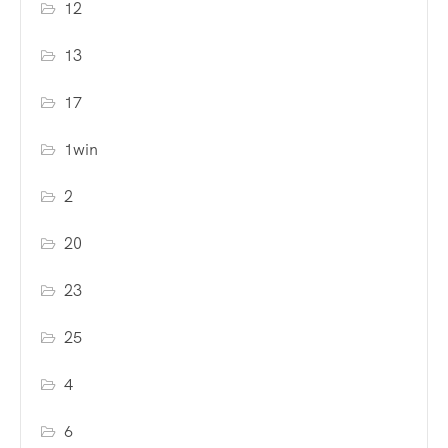
12
13
17
1win
2
20
23
25
4
6