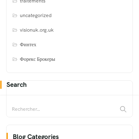
traitements
uncategorized
visionuk.org.uk
Финтех
Форекс Брокеры
Search
Blog Categories