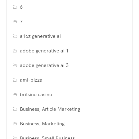
6
7
a16z generative ai
adobe generative ai 1
adobe generative ai 3
ami-pizza
britsino casino
Business, Article Marketing
Business, Marketing
Business, Small Business