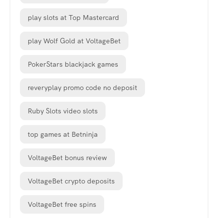
play slots at Top Mastercard
play Wolf Gold at VoltageBet
PokerStars blackjack games
reveryplay promo code no deposit
Ruby Slots video slots
top games at Betninja
VoltageBet bonus review
VoltageBet crypto deposits
VoltageBet free spins