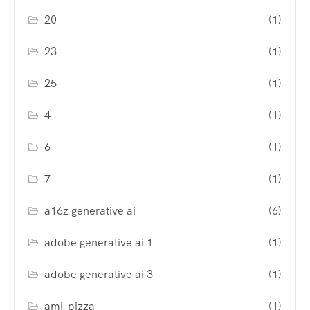
20
(1)
23
(1)
25
(1)
4
(1)
6
(1)
7
(1)
a16z generative ai
(6)
adobe generative ai 1
(1)
adobe generative ai 3
(1)
ami-pizza
(1)