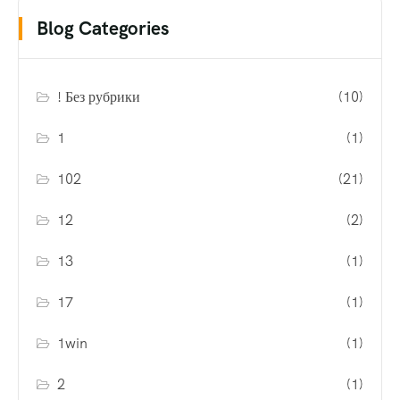
Blog Categories
! Без рубрики
(10)
1
(1)
102
(21)
12
(2)
13
(1)
17
(1)
1win
(1)
2
(1)