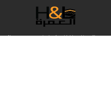
Nous sommes une équipe formidable qui travaille en
coulisses pour rendre votre Umrah confortable dans tous
ses aspects, et bien sûr, aux meilleurs prix. Cette année
spéciale, H&L Umrah a sélectionné les meilleurs forfaits
qui répondent à vos besoins en termes de service et de
confort, pour que vous puissiez vivre des moments
religieux exceptionnels et une expérience unique au
Haram Sharif.