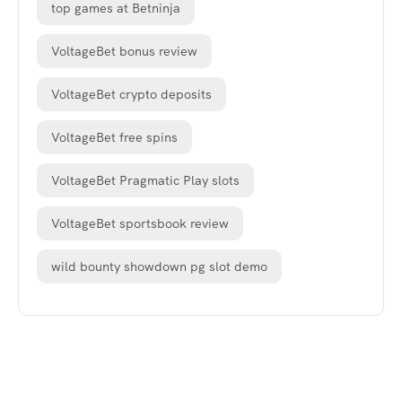
top games at Betninja
VoltageBet bonus review
VoltageBet crypto deposits
VoltageBet free spins
VoltageBet Pragmatic Play slots
VoltageBet sportsbook review
wild bounty showdown pg slot demo