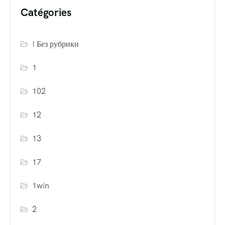
Catégories
! Без рубрики
1
102
12
13
17
1win
2