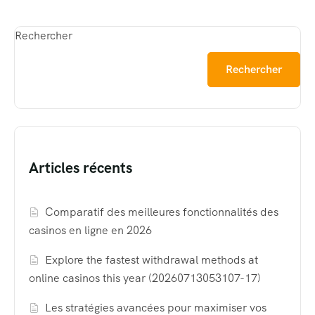
Rechercher
Rechercher
Articles récents
Comparatif des meilleures fonctionnalités des
casinos en ligne en 2026
Explore the fastest withdrawal methods at
online casinos this year (20260713053107-17)
Les stratégies avancées pour maximiser vos