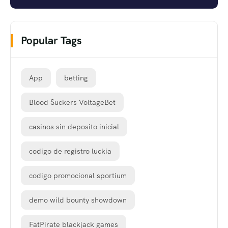
Popular Tags
App
betting
Blood Suckers VoltageBet
casinos sin deposito inicial
codigo de registro luckia
codigo promocional sportium
demo wild bounty showdown
FatPirate blackjack games