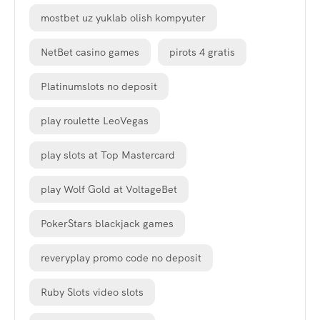
mostbet uz yuklab olish kompyuter
NetBet casino games
pirots 4 gratis
Platinumslots no deposit
play roulette LeoVegas
play slots at Top Mastercard
play Wolf Gold at VoltageBet
PokerStars blackjack games
reveryplay promo code no deposit
Ruby Slots video slots