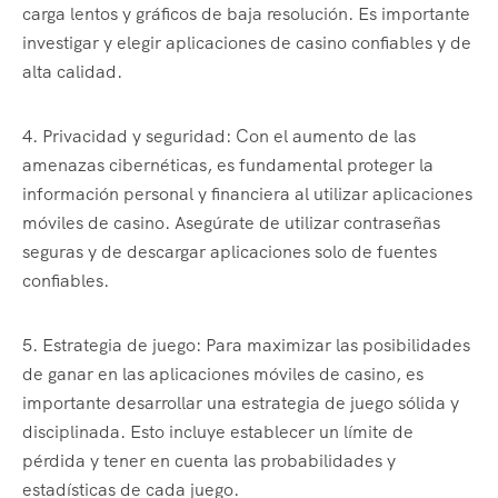
carga lentos y gráficos de baja resolución. Es importante
investigar y elegir aplicaciones de casino confiables y de
alta calidad.
4. Privacidad y seguridad: Con el aumento de las
amenazas cibernéticas, es fundamental proteger la
información personal y financiera al utilizar aplicaciones
móviles de casino. Asegúrate de utilizar contraseñas
seguras y de descargar aplicaciones solo de fuentes
confiables.
5. Estrategia de juego: Para maximizar las posibilidades
de ganar en las aplicaciones móviles de casino, es
importante desarrollar una estrategia de juego sólida y
disciplinada. Esto incluye establecer un límite de
pérdida y tener en cuenta las probabilidades y
estadísticas de cada juego.