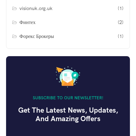
visionuk.org.uk
(1)
Финтех
(2)
Форекс Брокеры
(1)
SUBSCRIBE TO OUR NEWSLETTER!
Get The Latest News, Updates,
And Amazing Offers