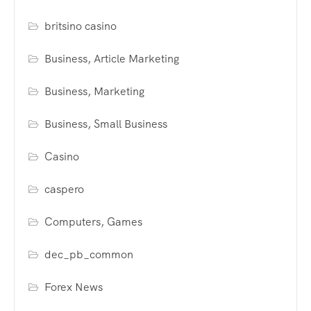
britsino casino
Business, Article Marketing
Business, Marketing
Business, Small Business
Casino
caspero
Computers, Games
dec_pb_common
Forex News