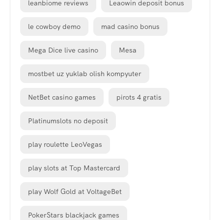
leanbiome reviews
Leaowin deposit bonus
le cowboy demo
mad casino bonus
Mega Dice live casino
Mesa
mostbet uz yuklab olish kompyuter
NetBet casino games
pirots 4 gratis
Platinumslots no deposit
play roulette LeoVegas
play slots at Top Mastercard
play Wolf Gold at VoltageBet
PokerStars blackjack games