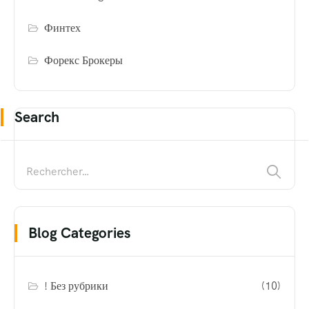
Финтех
Форекс Брокеры
Search
Blog Categories
! Без рубрики
(10)