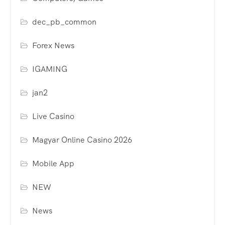
dec_pb_common
Forex News
IGAMING
jan2
Live Casino
Magyar Online Casino 2026
Mobile App
NEW
News