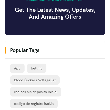
Get The Latest News, Updates,
And Amazing Offers
Popular Tags
App
betting
Blood Suckers VoltageBet
casinos sin deposito inicial
codigo de registro luckia