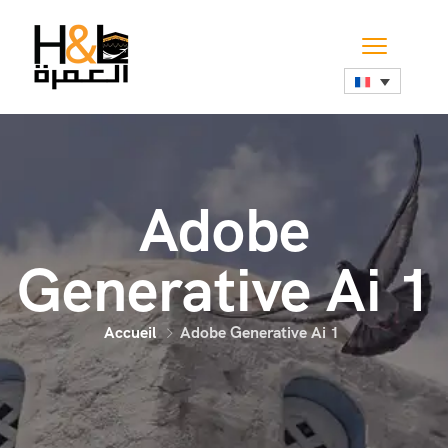
Adobe
Generative Ai 1
Accueil
Adobe Generative Ai 1