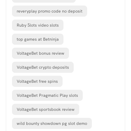
reveryplay promo code no deposit
Ruby Slots video slots
top games at Betninja
VoltageBet bonus review
VoltageBet crypto deposits
VoltageBet free spins
VoltageBet Pragmatic Play slots
VoltageBet sportsbook review
wild bounty showdown pg slot demo