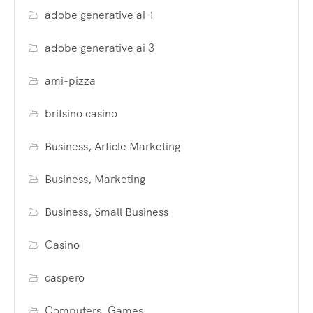
adobe generative ai 1
adobe generative ai 3
ami-pizza
britsino casino
Business, Article Marketing
Business, Marketing
Business, Small Business
Casino
caspero
Computers, Games