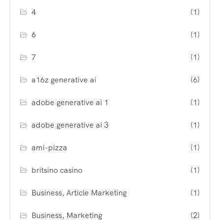
4
(1)
6
(1)
7
(1)
a16z generative ai
(6)
adobe generative ai 1
(1)
adobe generative ai 3
(1)
ami-pizza
(1)
britsino casino
(1)
Business, Article Marketing
(1)
Business, Marketing
(2)