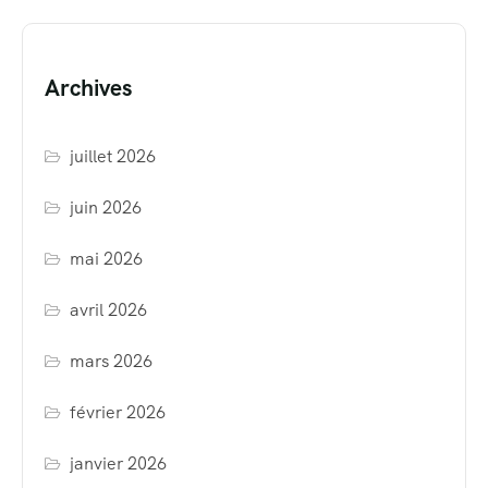
Archives
juillet 2026
juin 2026
mai 2026
avril 2026
mars 2026
février 2026
janvier 2026