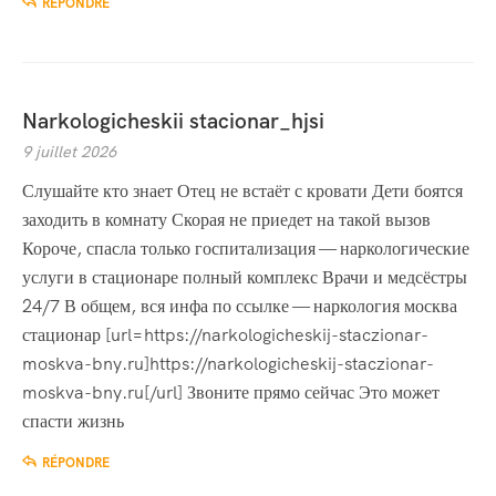
RÉPONDRE
Narkologicheskii stacionar_hjsi
9 juillet 2026
Слушайте кто знает Отец не встаёт с кровати Дети боятся
заходить в комнату Скорая не приедет на такой вызов
Короче, спасла только госпитализация — наркологические
услуги в стационаре полный комплекс Врачи и медсёстры
24/7 В общем, вся инфа по ссылке — наркология москва
стационар [url=https://narkologicheskij-staczionar-
moskva-bny.ru]https://narkologicheskij-staczionar-
moskva-bny.ru[/url] Звоните прямо сейчас Это может
спасти жизнь
RÉPONDRE