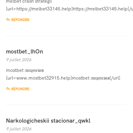
melbet crash strategii
[url=https://melbet33145.help]https://melbet33145.help[/u
RÉPONDRE
mostbet_lhOn
9 juillet 2026
mostbet лицензия
[url=www.mostbet32915.help]mostbet лицензия[/url]
RÉPONDRE
Narkologicheskii stacionar_qwkl
9 juillet 2026