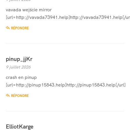
vavada wejście mirror
[url=http://vavada73941.help]http://vavada73941.help[/ur
RÉPONDRE
pinup_jjKr
9 juillet 2026
crash en pinup
[url=http://pinup15843.help]http://pinup15843.help[/url]
RÉPONDRE
ElliotKarge