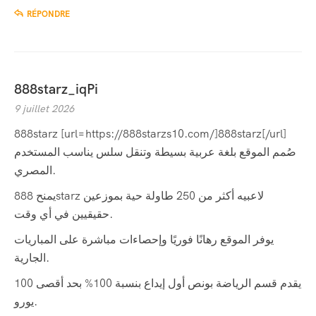
RÉPONDRE
888starz_iqPi
9 juillet 2026
888starz [url=https://888starzs10.com/]888starz[/url]
صُمم الموقع بلغة عربية بسيطة وتنقل سلس يناسب المستخدم
المصري.
يمنح 888starz لاعبيه أكثر من 250 طاولة حية بموزعين
حقيقيين في أي وقت.
يوفر الموقع رهانًا فوريًا وإحصاءات مباشرة على المباريات
الجارية.
يقدم قسم الرياضة بونص أول إيداع بنسبة 100% بحد أقصى 100
يورو.