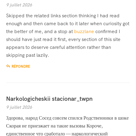
9 juillet 2026
Skipped the related links section thinking I had read
enough and then came back to it later when curiosity got
the better of me, and a stop at
buzzlane
confirmed I
should have just read it first, every section of this site
appears to deserve careful attention rather than
skipping past lazily.
RÉPONDRE
Narkologicheskii stacionar_twpn
9 juillet 2026
Здорова, народ Сосед совсем спился Родственники в шоке
Скорая не приезжает на такие вызовы Короче,
единственное что сработало — наркологический