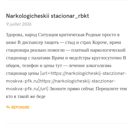
Narkologicheskii stacionar_rbkt
9 juillet 2026
Здорова, народ Ситуация критическая Родные просто в
шоке В диспансер тащить — стыд и страх Короче, врачи
стационара реально помогли — платный наркологический
стационар с палатами Врачи и медсёстры круглосуточно В
общем, телефон и цены тут — лечение алкоголизма
стационар цены [url=https://narkologicheskij-staczionar-
moskva-pfk.ru]https://narkologicheskij-staczionar-
moskva-pfk.ru[/url] Звоните прямо сейчас Перешлите тем
кто в такой же беде
RÉPONDRE