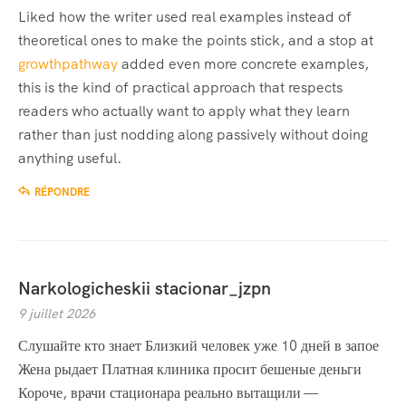
Liked how the writer used real examples instead of
theoretical ones to make the points stick, and a stop at
growthpathway
added even more concrete examples,
this is the kind of practical approach that respects
readers who actually want to apply what they learn
rather than just nodding along passively without doing
anything useful.
RÉPONDRE
Narkologicheskii stacionar_jzpn
9 juillet 2026
Слушайте кто знает Близкий человек уже 10 дней в запое
Жена рыдает Платная клиника просит бешеные деньги
Короче, врачи стационара реально вытащили —