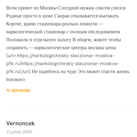
Всем привет из Москвы Соседний мужик совсем спился
Родные просто в шоке Скорая отказывается выезжать
Короче, врачи стационара реально помогли —
наркологический стационар с полным обследованием
Положили в отдельную палату В общем, жмите чтобы
сохранить — наркологические центры москвы цены
[url=https://narkologicheskij-staczionar-moskva-
pfk.ru]https://narkologicheskij-staczionar-moskva-
pfk.ru[/url] Не надейтесь на чудо Это может спасти жизнь
близкого
RÉPONDRE
Vernoncek
9 juillet 2026