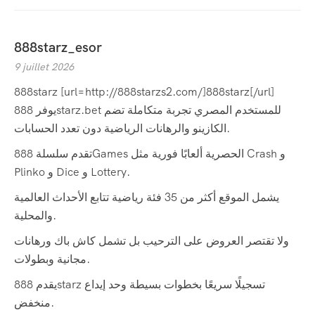
888starz_esor
9 juillet 2026
888starz [url=http://888starzs2.com/]888starz[/url]
يوفر 888starz.bet للمستخدم المصري تجربة متكاملة تضم
الكازينو والرهانات الرياضية دون تعدد الحسابات.
تقدم سلسلة 888Games الحصرية ألعابًا فورية مثل Crash و
Plinko و Dice و Lottery.
يشمل الموقع أكثر من 35 فئة رياضية تتابع الأحداث العالمية
والمحلية.
ولا تقتصر العروض على الترحيب بل تشمل كاش باك ورهانات
مجانية وبطولات.
يقدم 888starz تسجيلًا سريعًا بخطوات بسيطة وحد إيداع
منخفض.