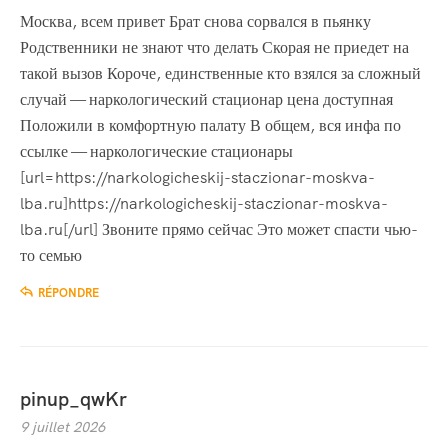
Москва, всем привет Брат снова сорвался в пьянку
Родственники не знают что делать Скорая не приедет на
такой вызов Короче, единственные кто взялся за сложный
случай — наркологический стационар цена доступная
Положили в комфортную палату В общем, вся инфа по
ссылке — наркологические стационары
[url=https://narkologicheskij-staczionar-moskva-
lba.ru]https://narkologicheskij-staczionar-moskva-
lba.ru[/url] Звоните прямо сейчас Это может спасти чью-
то семью
RÉPONDRE
pinup_qwKr
9 juillet 2026