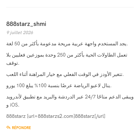
888starz_shmi
9 juillet 2026
يجد المستخدم واجهة عربية مريحة مدعومة بأكثر من 50 لغة.
تعمل الطاولات الحية بأكثر من 250 وحدة بموزعين فعليين بلا
توقف.
تتغير الأودز في الوقت الفعلي مع خيار المراهنة أثناء اللعب.
ينال لاعبو الرياضة عرضًا بنسبة 100% يبلغ 100 يورو.
ويبقى الدعم متاحًا 24/7 عبر الدردشة والبريد مع تطبيق لأندرويد
و iOS.
888starz [url=888starzs2.com]888starz[/url]
RÉPONDRE