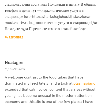
стационар цена доступная Положили в палату В общем,
телефон и цены тут — наркологические услуги в
стационаре [url=https://narkologicheskij-staczionar-
moskva-rtv.ru]наркологические услуги в стационаре[/url]
Не ждите чуда Перешлите тем кто в такой же беде
RÉPONDRE
Nealagini
9 juillet 2026
A welcome contrast to the loud takes that have
dominated my feed lately, and a look at
plasmapiano
extended that calm voice, content that arrives without
yelling has become unusual in the modern attention
economy and this site is one of the few places I have