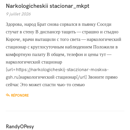
Narkologicheskii stacionar_mkpt
9 juillet 2026
Здорова, народ Брат снова сорвался в пьянку Соседи
стучат в стену В диспансер тащить — страшно и стыдно
Короче, врачи вытащили с того света — наркологический
стационар с круглосуточным наблюдением Положили в
комфортную палату В общем, телефон и цены тут —
наркологический стационар
[url=https://narkologicheskij-staczionar-moskva-
gsh.ru]наркологический стационар[/url] Звоните прямо
сейчас Это может спасти чью-то семью
RÉPONDRE
RandyOPesy