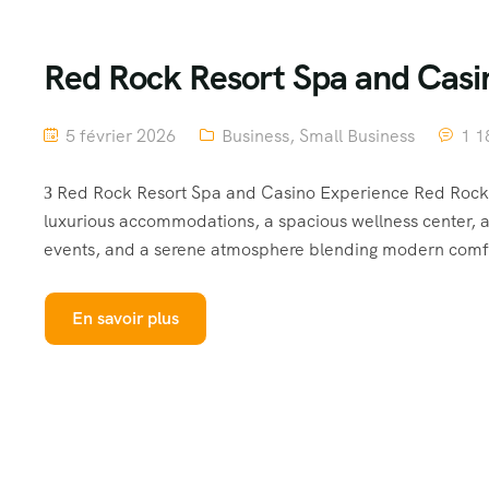
Red Rock Resort Spa and Casi
5 février 2026
Business, Small Business
1 1
З Red Rock Resort Spa and Casino Experience Red Rock R
luxurious accommodations, a spacious wellness center, an
events, and a serene atmosphere blending modern comfo
En savoir plus