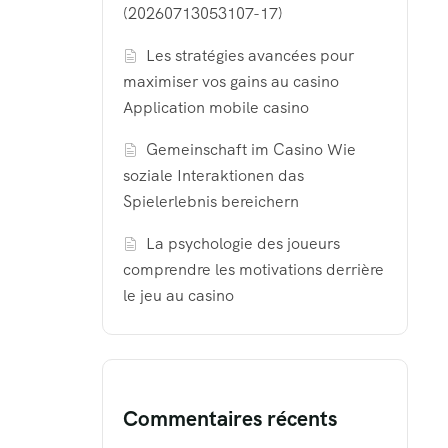
(20260713053107-17)
Les stratégies avancées pour
maximiser vos gains au casino
Application mobile casino
Gemeinschaft im Casino Wie
soziale Interaktionen das
Spielerlebnis bereichern
La psychologie des joueurs
comprendre les motivations derrière
le jeu au casino
Commentaires récents