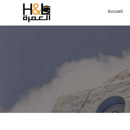
Accueil