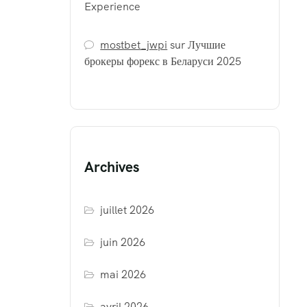
Experience
mostbet_jwpi
sur
Лучшие
брокеры форекс в Беларуси 2025
Archives
juillet 2026
juin 2026
mai 2026
avril 2026