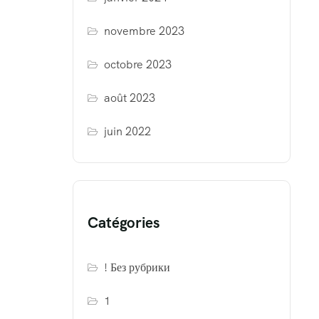
novembre 2023
octobre 2023
août 2023
juin 2022
Catégories
! Без рубрики
1