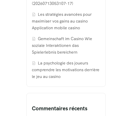
(20260713053107-17)
Les stratégies avancées pour
maximiser vos gains au casino
Application mobile casino
Gemeinschaft im Casino Wie
soziale Interaktionen das
Spielerlebnis bereichern
La psychologie des joueurs
comprendre les motivations derrière
le jeu au casino
Commentaires récents