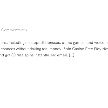
 Commentaires
ptions, including no-deposit bonuses, demo games, and welco
 chances without risking real money. Spin Casino Free Play No
d got 30 free spins instantly. No email. […]