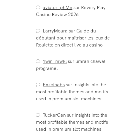
aviator_phMn
sur
Revery Play
Casino Review 2026
LarryMoura
sur
Guide du
débutant pour maîtriser les jeux de
Roulette en direct live au casino
1win_mwkl
sur
umrah chawal
programe.
Enzoinabs
sur
Insights into the
most profitable themes and motifs
used in premium slot machines
TuckerGen
sur
Insights into the
most profitable themes and motifs
used in premium slot machines