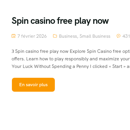
Spin casino free play now
7 février 2026
Business, Small Business
431
З Spin casino free play now Explore Spin Casino free o
offers. Learn how to play responsibly and maximize your
Your Luck Without Spending a Penny I clicked « Start » an
En savoir plus