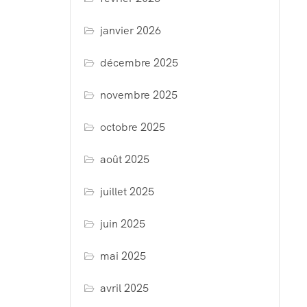
janvier 2026
décembre 2025
novembre 2025
octobre 2025
août 2025
juillet 2025
juin 2025
mai 2025
avril 2025