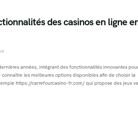
tionnalités des casinos en ligne e
vé
dernières années, intégrant des fonctionnalités innovantes pou
 connaître les meilleures options disponibles afin de choisir la
emple https://carrefourcasino-fr.com/ qui propose des jeux va