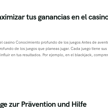
ximizar tus ganancias en el casin
el casino Conocimiento profundo de los juegos Antes de avent
rofundo de los juegos que planeas jugar. Cada juego tiene sus
influir en tus resultados. Por ejemplo, en el blackjack, compr
ge zur Prävention und Hilfe