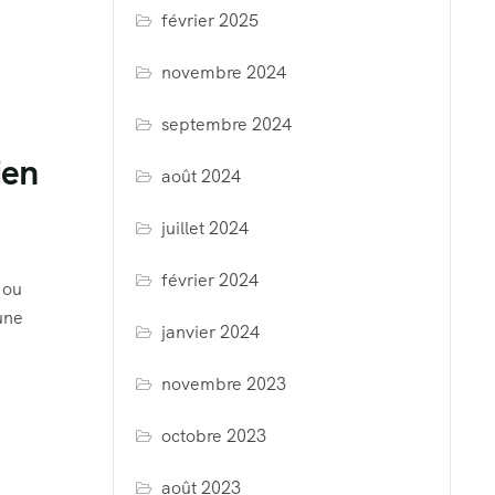
février 2025
novembre 2024
septembre 2024
ien
août 2024
juillet 2024
février 2024
 ou
une
janvier 2024
novembre 2023
octobre 2023
août 2023