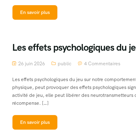
En savoir plus
Les effets psychologiques du 
26 juin 2026
public
4 Commentaires
Les effets psychologiques du jeu sur notre comportement q
physique, peut provoquer des effets psychologiques signi
activité de jeu, elle peut libérer des neurotransmetteurs
récompense. […]
En savoir plus