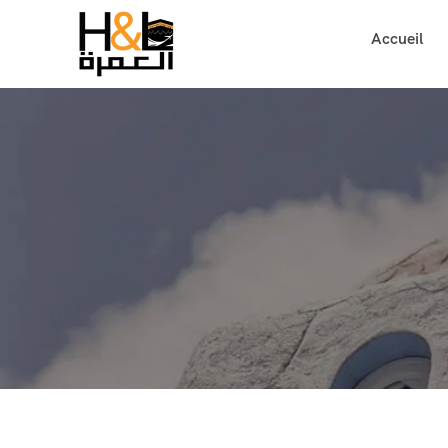
Accueil