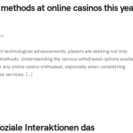
 methods at online casinos this ye
vé
th technological advancements, players are seeking not only
 methods. Understanding the various withdrawal options avail
or any online casino enthusiast, especially when considering
ve services. […]
ziale Interaktionen das