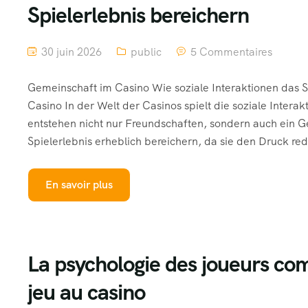
Spielerlebnis bereichern
30 juin 2026
public
5 Commentaires
Gemeinschaft im Casino Wie soziale Interaktionen das S
Casino In der Welt der Casinos spielt die soziale Inte
entstehen nicht nur Freundschaften, sondern auch ein G
Spielerlebnis erheblich bereichern, da sie den Druck red
En savoir plus
La psychologie des joueurs com
jeu au casino