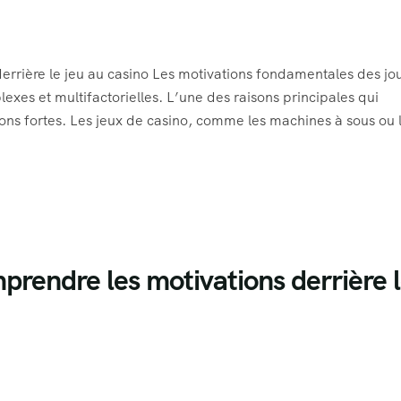
errière le jeu au casino Les motivations fondamentales des jo
exes et multifactorielles. L’une des raisons principales qui
ions fortes. Les jeux de casino, comme les machines à sous ou 
prendre les motivations derrière 