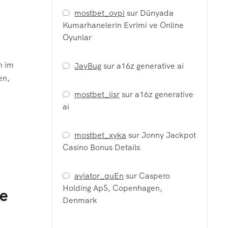
mostbet_ovpi
sur
Dünyada
Kumarhanelerin Evrimi ve Online
Oyunlar
n im
JayBug
sur
a16z generative ai
en,
mostbet_iisr
sur
a16z generative
ai
mostbet_xyka
sur
Jonny Jackpot
Casino Bonus Details
aviator_quEn
sur
Caspero
Holding ApS, Copenhagen,
le
Denmark