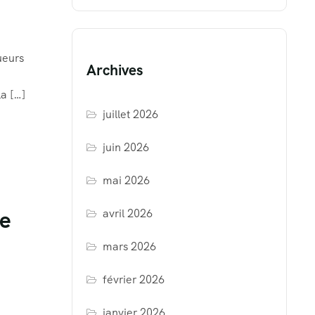
ueurs
Archives
la […]
juillet 2026
juin 2026
mai 2026
le
avril 2026
mars 2026
février 2026
janvier 2026