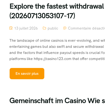
Explore the fastest withdrawal
(20260713053107-17)
13 juillet 2026
public
Commentaire désacti
The landscape of online casinos is ever-evolving, and wi
entertaining games but also swift and secure withdrawal
and the factors that influence payout speeds is crucial f
platforms like https://casino123.com that offer competiti
En savoir plus
Gemeinschaft im Casino Wie so