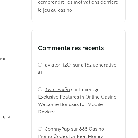
comprendre les motivations derrière
le jeu au casino
Commentaires récents
ган
aviator_izOi
sur
a16z generative
л
ai
1win_wuSn
sur
Leverage
Exclusive Features in Online Casino
Welcome Bonuses for Mobile
Devices
тарды
JohnnyPap
sur
888 Casino
Promo Codes for Real Money