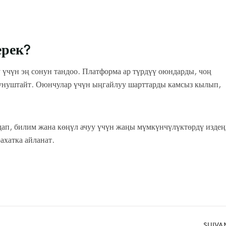
ерек?
 үчүн эң сонун тандоо. Платформа ар түрдүү оюндарды, чоң
сунуштайт. Оюнчулар үчүн ыңгайлуу шарттарды камсыз кылып,
дап, билим жана көңүл ачуу үчүн жаңы мүмкүнчүлүктөрдү издең
хатка айланат.
SUIVA