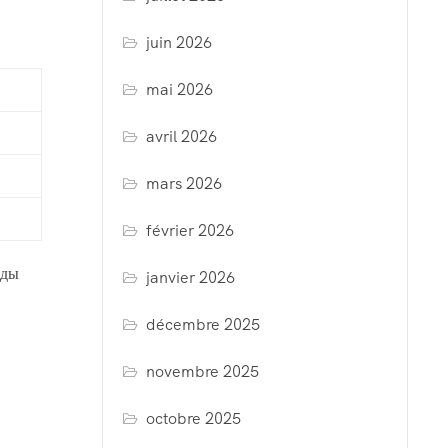
juin 2026
mai 2026
avril 2026
mars 2026
février 2026
рды
janvier 2026
décembre 2025
novembre 2025
octobre 2025