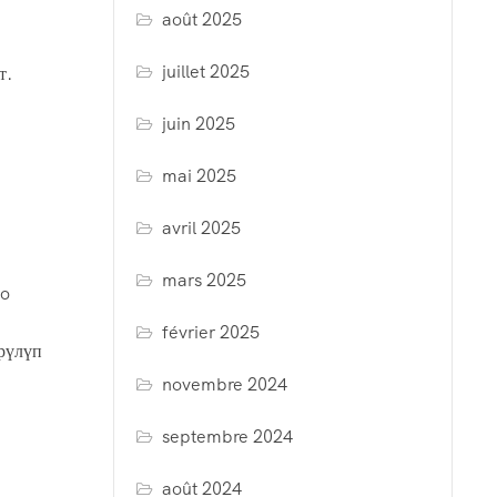
août 2025
juillet 2025
т.
juin 2025
mai 2025
avril 2025
mars 2025
ao
février 2025
рүлүп
novembre 2024
septembre 2024
août 2024