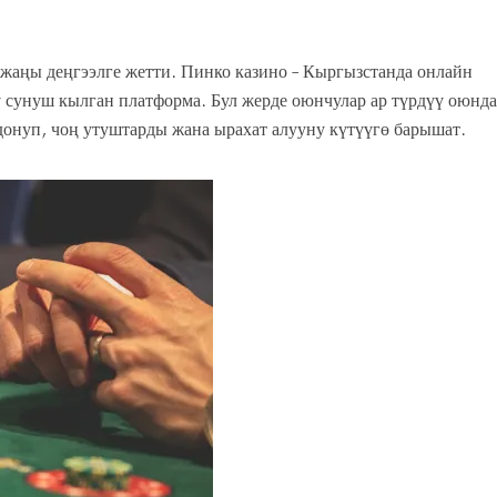
жаңы деңгээлге жетти. Пинко казино – Кыргызстанда онлайн
сунуш кылган платформа. Бул жерде оюнчулар ар түрдүү оюнд
онуп, чоң утуштарды жана ырахат алууну күтүүгө барышат.