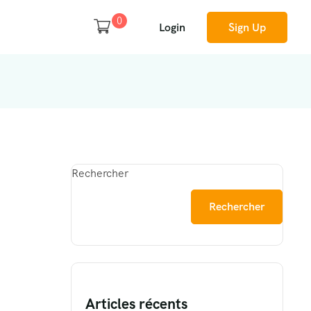
0
Login
Sign Up
Rechercher
Rechercher
Articles récents