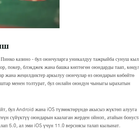
ыш
Пинко казино – бул оюнчуларга уникалдуу тажрыйба сунуш кыл
ор, покер, блэкджек жана башка көптөгөн оюндарды таап, көңү
лар жана жеңилдиктер аркылуу оюнчулар өз оюндарын көбөйтө
уштар менен толтурат, бул онлайн оюндун чыныгы ырахатын
т, бул Android жана iOS түзмөктөрүндө акысыз жүктөп алууга
үнүн сүйүктүү оюндарын каалаган жерден ойноп, атайын бонус
ап 5.0, ал эми iOS үчүн 11.0 версиясы талап кылынат.