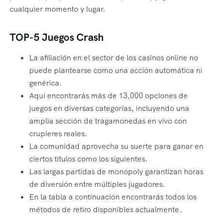
cualquier momento y lugar.
TOP-5 Juegos Crash
La afiliación en el sector de los casinos online no
puede plantearse como una acción automática ni
genérica.
Aquí encontrarás más de 13,000 opciones de
juegos en diversas categorías, incluyendo una
amplia sección de tragamonedas en vivo con
crupieres reales.
La comunidad aprovecha su suerte para ganar en
ciertos títulos como los siguientes.
Las largas partidas de monopoly garantizan horas
de diversión entre múltiples jugadores.
En la tabla a continuación encontrarás todos los
métodos de retiro disponibles actualmente.