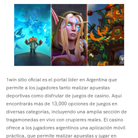
1win sitio oficial es el portal líder en Argentina que
permite a los jugadores tanto realizar apuestas
deportivas como disfrutar de juegos de casino. Aquí
encontrarás más de 13,000 opciones de juegos en
diversas categorías, incluyendo una amplia sección de
tragamonedas en vivo con crupieres reales. El casino
ofrece a los jugadores argentinos una aplicación móvil
práctica, que permite realizar apuestas y jugar en