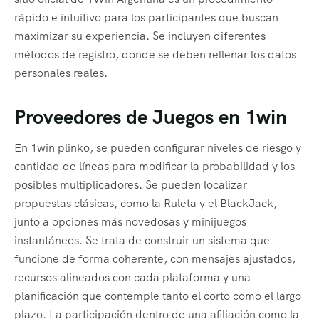
rápido e intuitivo para los participantes que buscan
maximizar su experiencia. Se incluyen diferentes
métodos de registro, donde se deben rellenar los datos
personales reales.
Proveedores de Juegos en 1win
En 1win plinko, se pueden configurar niveles de riesgo y
cantidad de líneas para modificar la probabilidad y los
posibles multiplicadores. Se pueden localizar
propuestas clásicas, como la Ruleta y el BlackJack,
junto a opciones más novedosas y minijuegos
instantáneos. Se trata de construir un sistema que
funcione de forma coherente, con mensajes ajustados,
recursos alineados con cada plataforma y una
planificación que contemple tanto el corto como el largo
plazo. La participación dentro de una afiliación como la