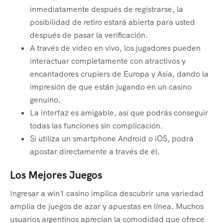
inmediatamente después de registrarse, la
posibilidad de retiro estará abierta para usted
después de pasar la verificación.
A través de video en vivo, los jugadores pueden
interactuar completamente con atractivos y
encantadores crupiers de Europa y Asia, dando la
impresión de que están jugando en un casino
genuino.
La interfaz es amigable, así que podrás conseguir
todas las funciones sin complicación.
Si utiliza un smartphone Android o iOS, podrá
apostar directamente a través de él.
Los Mejores Juegos
Ingresar a win1 casino implica descubrir una variedad
amplia de juegos de azar y apuestas en línea. Muchos
usuarios argentinos aprecian la comodidad que ofrece