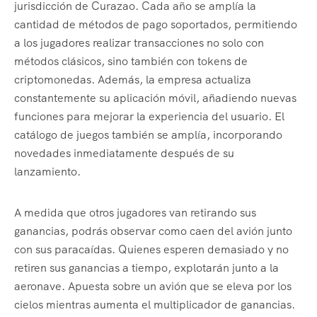
jurisdicción de Curazao. Cada año se amplía la
cantidad de métodos de pago soportados, permitiendo
a los jugadores realizar transacciones no solo con
métodos clásicos, sino también con tokens de
criptomonedas. Además, la empresa actualiza
constantemente su aplicación móvil, añadiendo nuevas
funciones para mejorar la experiencia del usuario. El
catálogo de juegos también se amplía, incorporando
novedades inmediatamente después de su
lanzamiento.
A medida que otros jugadores van retirando sus
ganancias, podrás observar como caen del avión junto
con sus paracaídas. Quienes esperen demasiado y no
retiren sus ganancias a tiempo, explotarán junto a la
aeronave. Apuesta sobre un avión que se eleva por los
cielos mientras aumenta el multiplicador de ganancias.