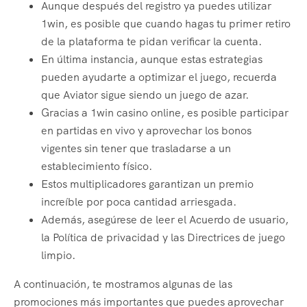
Aunque después del registro ya puedes utilizar
1win, es posible que cuando hagas tu primer retiro
de la plataforma te pidan verificar la cuenta.
En última instancia, aunque estas estrategias
pueden ayudarte a optimizar el juego, recuerda
que Aviator sigue siendo un juego de azar.
Gracias a 1win casino online, es posible participar
en partidas en vivo y aprovechar los bonos
vigentes sin tener que trasladarse a un
establecimiento físico.
Estos multiplicadores garantizan un premio
increíble por poca cantidad arriesgada.
Además, asegúrese de leer el Acuerdo de usuario,
la Política de privacidad y las Directrices de juego
limpio.
A continuación, te mostramos algunas de las
promociones más importantes que puedes aprovechar