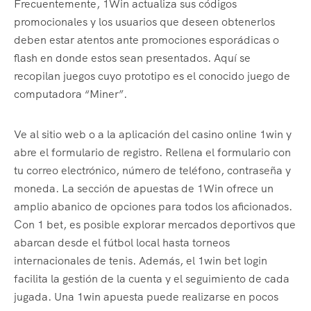
Frecuentemente, 1Win actualiza sus códigos
promocionales y los usuarios que deseen obtenerlos
deben estar atentos ante promociones esporádicas o
flash en donde estos sean presentados. Aquí se
recopilan juegos cuyo prototipo es el conocido juego de
computadora “Miner”.
Ve al sitio web o a la aplicación del casino online 1win y
abre el formulario de registro. Rellena el formulario con
tu correo electrónico, número de teléfono, contraseña y
moneda. La sección de apuestas de 1Win ofrece un
amplio abanico de opciones para todos los aficionados.
Con 1 bet, es posible explorar mercados deportivos que
abarcan desde el fútbol local hasta torneos
internacionales de tenis. Además, el 1win bet login
facilita la gestión de la cuenta y el seguimiento de cada
jugada. Una 1win apuesta puede realizarse en pocos