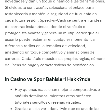
novedades y dan un toque dinámico a las transmisiones.
Si olvidas tu contraseña, selecciona el enlace para
restablecerla y mantén la seguridad de tu cuenta en
cada futura sesión. Speed-n-Cash se centra en la idea
de carreras instantáneas, donde el vehículo o
protagonista avanza y genera un multiplicador que el
usuario puede reclamar en cualquier momento. La
diferencia radica en la temática de velocidad,
añadiendo un toque competitivo y animaciones de
carreras. Cada título muestra sus propias reglas, número
de líneas de pago y características de bonificación.
in Casino ve Spor Bahisleri Hakk?nda
Hay quienes reaccionan mejor a comparativas o
análisis detallados, mientras otros prefieren
tutoriales sencillos o reseñas visuales.
Gracias a esta variedad, 1win que es una de las