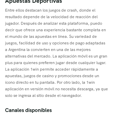
Apuestas Deportivas
Entre ellos destacan los juegos de crash, donde el
resultado depende de la velocidad de reacción del
jugador. Después de analizar esta plataforma, puedo
decir que ofrece una experiencia bastante completa en
el mundo de las apuestas en línea. Su variedad de
juegos, facilidad de uso y opciones de pago adaptadas
a Argentina la convierten en una de las mejores
alternativas del mercado. La aplicación móvil es un gran
plus para quienes prefieren jugar desde cualquier lugar.
La aplicación 1win permite acceder rápidamente a
apuestas, juegos de casino y promociones desde un
ícono directo en tu pantalla. Por otro lado, la 1win
aplicación en versión móvil no necesita descarga, ya que
solo se ingresa al sitio desde el navegador.
Canales disponibles