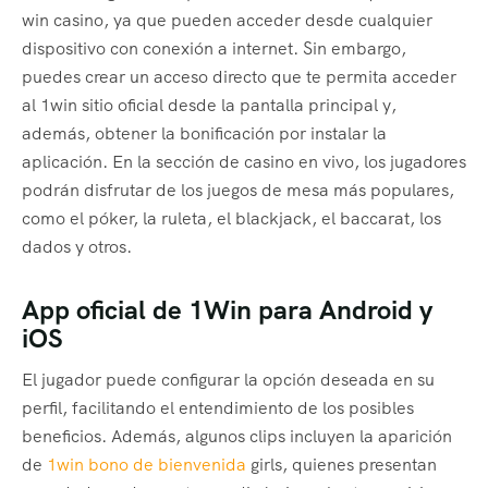
win casino, ya que pueden acceder desde cualquier
dispositivo con conexión a internet. Sin embargo,
puedes crear un acceso directo que te permita acceder
al 1win sitio oficial desde la pantalla principal y,
además, obtener la bonificación por instalar la
aplicación. En la sección de casino en vivo, los jugadores
podrán disfrutar de los juegos de mesa más populares,
como el póker, la ruleta, el blackjack, el baccarat, los
dados y otros.
App oficial de 1Win para Android y
iOS
El jugador puede configurar la opción deseada en su
perfil, facilitando el entendimiento de los posibles
beneficios. Además, algunos clips incluyen la aparición
de
1win bono de bienvenida
girls, quienes presentan