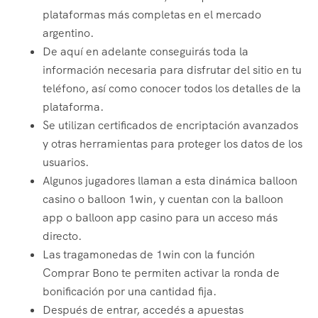
plataformas más completas en el mercado
argentino.
De aquí en adelante conseguirás toda la
información necesaria para disfrutar del sitio en tu
teléfono, así como conocer todos los detalles de la
plataforma.
Se utilizan certificados de encriptación avanzados
y otras herramientas para proteger los datos de los
usuarios.
Algunos jugadores llaman a esta dinámica balloon
casino o balloon 1win, y cuentan con la balloon
app o balloon app casino para un acceso más
directo.
Las tragamonedas de 1win con la función
Comprar Bono te permiten activar la ronda de
bonificación por una cantidad fija.
Después de entrar, accedés a apuestas