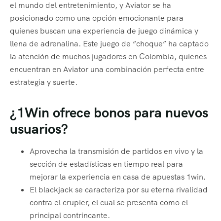
el mundo del entretenimiento, y Aviator se ha
posicionado como una opción emocionante para
quienes buscan una experiencia de juego dinámica y
llena de adrenalina. Este juego de “choque” ha captado
la atención de muchos jugadores en Colombia, quienes
encuentran en Aviator una combinación perfecta entre
estrategia y suerte.
¿1Win ofrece bonos para nuevos
usuarios?
Aprovecha la transmisión de partidos en vivo y la
sección de estadísticas en tiempo real para
mejorar la experiencia en casa de apuestas 1win.
El blackjack se caracteriza por su eterna rivalidad
contra el crupier, el cual se presenta como el
principal contrincante.