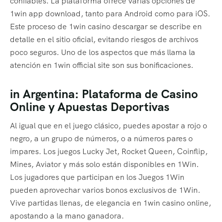
confiables. La plataforma ofrece varias opciones de
1win app download, tanto para Android como para iOS.
Este proceso de 1win casino descargar se describe en
detalle en el sitio oficial, evitando riesgos de archivos
poco seguros. Uno de los aspectos que más llama la
atención en 1win official site son sus bonificaciones.
in Argentina: Plataforma de Casino
Online y Apuestas Deportivas
Al igual que en el juego clásico, puedes apostar a rojo o
negro, a un grupo de números, o a números pares o
impares. Los juegos Lucky Jet, Rocket Queen, Coinflip,
Mines, Aviator y más solo están disponibles en 1Win.
Los jugadores que participan en los Juegos 1Win
pueden aprovechar varios bonos exclusivos de 1Win.
Vive partidas llenas, de elegancia en 1win casino online,
apostando a la mano ganadora.