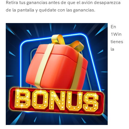
Retira tus ganancias antes de que el avión desaparezca
de la pantalla y quédate con las ganancias.
En
1Win
tienes
la