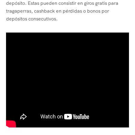
depósito. Estas pueden consistir en giros gratis para
tragaperras, cashback en pérdidas o bonos por
depósitos consecutivos.