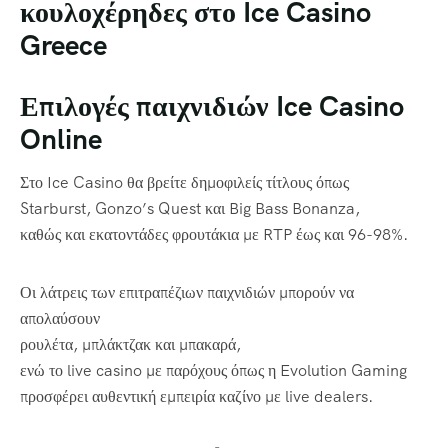
κουλοχέρηδες στο Ice Casino
Greece
Επιλογές παιχνιδιών Ice Casino
Online
Στο Ice Casino θα βρείτε δημοφιλείς τίτλους όπως
Starburst, Gonzo’s Quest και Big Bass Bonanza,
καθώς και εκατοντάδες φρουτάκια με RTP έως και 96-98%.
Οι λάτρεις των επιτραπέζιων παιχνιδιών μπορούν να
απολαύσουν
ρουλέτα, μπλάκτζακ και μπακαρά,
ενώ το live casino με παρόχους όπως η Evolution Gaming
προσφέρει αυθεντική εμπειρία καζίνο με live dealers.