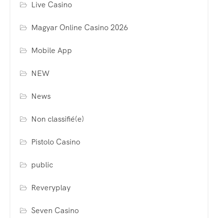
Live Casino
Magyar Online Casino 2026
Mobile App
NEW
News
Non classifié(e)
Pistolo Casino
public
Reveryplay
Seven Casino