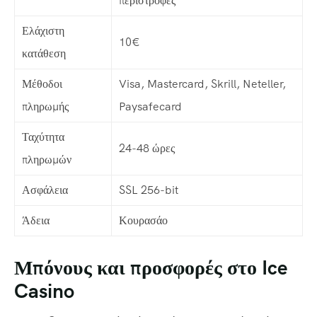
περιστροφές
Ελάχιστη
10€
κατάθεση
Μέθοδοι
Visa, Mastercard, Skrill, Neteller,
πληρωμής
Paysafecard
Ταχύτητα
24-48 ώρες
πληρωμών
Ασφάλεια
SSL 256-bit
Άδεια
Κουρασάο
Μπόνους και προσφορές στο Ice
Casino