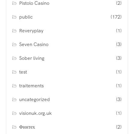
Pistolo Casino
(2)
public
(172)
Reveryplay
(1)
Seven Casino
(3)
Sober living
(3)
test
(1)
traitements
(1)
uncategorized
(3)
visionuk.org.uk
(1)
Финтех
(2)