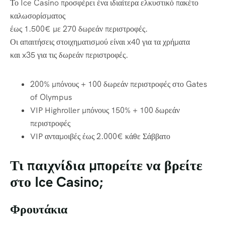
Το Ice Casino προσφέρει ένα ιδιαίτερα ελκυστικό πακέτο
καλωσορίσματος
έως 1.500€ με 270 δωρεάν περιστροφές.
Οι απαιτήσεις στοιχηματισμού είναι x40 για τα χρήματα
και x35 για τις δωρεάν περιστροφές.
200% μπόνους + 100 δωρεάν περιστροφές στο Gates
of Olympus
VIP Highroller μπόνους 150% + 100 δωρεάν
περιστροφές
VIP ανταμοιβές έως 2.000€ κάθε Σάββατο
Τι παιχνίδια μπορείτε να βρείτε
στο Ice Casino;
Φρουτάκια