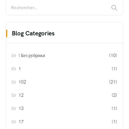
Blog Categories
! Без рубрики
(10)
1
(1)
102
(21)
12
(2)
13
(1)
17
(1)