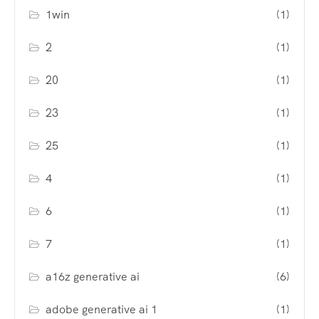
1win
(1)
2
(1)
20
(1)
23
(1)
25
(1)
4
(1)
6
(1)
7
(1)
a16z generative ai
(6)
adobe generative ai 1
(1)