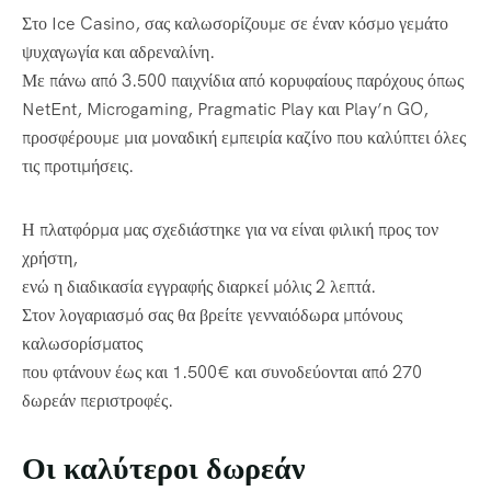
Στο Ice Casino, σας καλωσορίζουμε σε έναν κόσμο γεμάτο
ψυχαγωγία και αδρεναλίνη.
Με πάνω από 3.500 παιχνίδια από κορυφαίους παρόχους όπως
NetEnt, Microgaming, Pragmatic Play και Play’n GO,
προσφέρουμε μια μοναδική εμπειρία καζίνο που καλύπτει όλες
τις προτιμήσεις.
Η πλατφόρμα μας σχεδιάστηκε για να είναι φιλική προς τον
χρήστη,
ενώ η διαδικασία εγγραφής διαρκεί μόλις 2 λεπτά.
Στον λογαριασμό σας θα βρείτε γενναιόδωρα μπόνους
καλωσορίσματος
που φτάνουν έως και 1.500€ και συνοδεύονται από 270
δωρεάν περιστροφές.
Οι καλύτεροι δωρεάν