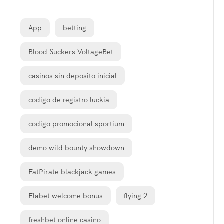
App
betting
Blood Suckers VoltageBet
casinos sin deposito inicial
codigo de registro luckia
codigo promocional sportium
demo wild bounty showdown
FatPirate blackjack games
Flabet welcome bonus
flying 2
freshbet online casino