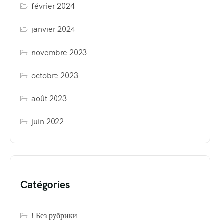
février 2024
janvier 2024
novembre 2023
octobre 2023
août 2023
juin 2022
Catégories
! Без рубрики