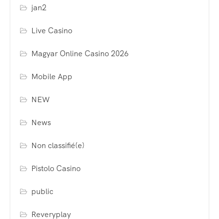
jan2
Live Casino
Magyar Online Casino 2026
Mobile App
NEW
News
Non classifié(e)
Pistolo Casino
public
Reveryplay