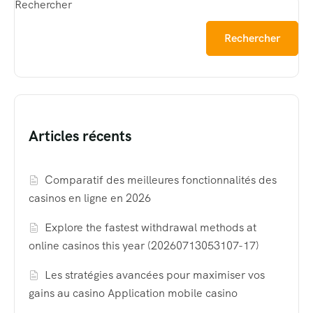
Rechercher
Rechercher
Articles récents
Comparatif des meilleures fonctionnalités des
casinos en ligne en 2026
Explore the fastest withdrawal methods at
online casinos this year (20260713053107-17)
Les stratégies avancées pour maximiser vos
gains au casino Application mobile casino