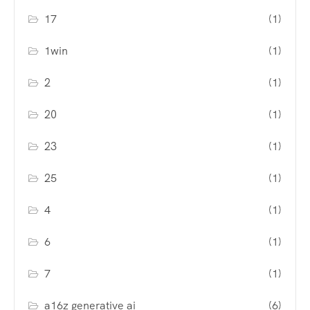
17
(1)
1win
(1)
2
(1)
20
(1)
23
(1)
25
(1)
4
(1)
6
(1)
7
(1)
a16z generative ai
(6)