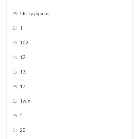
! Без рубрики
1
102
12
13
17
1win
2
20