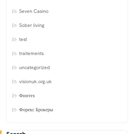
Seven Casino
Sober living
test
traitements
uncategorized
visionuk.org.uk
Финтех
Форекс Брокеры