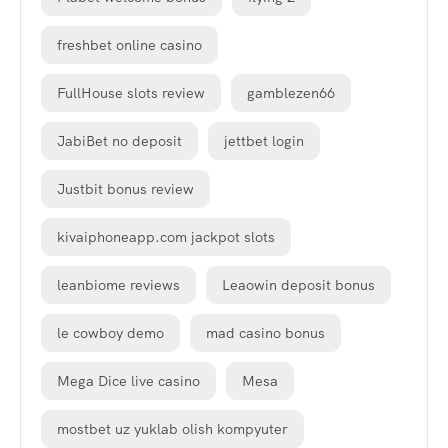
freshbet online casino
FullHouse slots review
gamblezen66
JabiBet no deposit
jettbet login
Justbit bonus review
kivaiphoneapp.com jackpot slots
leanbiome reviews
Leaowin deposit bonus
le cowboy demo
mad casino bonus
Mega Dice live casino
Mesa
mostbet uz yuklab olish kompyuter