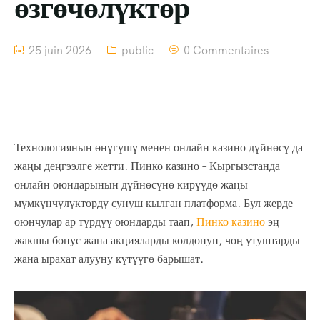
өзгөчөлүктөр
25 juin 2026
public
0 Commentaires
Технологиянын өнүгүшү менен онлайн казино дүйнөсү да
жаңы деңгээлге жетти. Пинко казино – Кыргызстанда
онлайн оюндарынын дүйнөсүнө кирүүдө жаңы
мүмкүнчүлүктөрдү сунуш кылган платформа. Бул жерде
оюнчулар ар түрдүү оюндарды таап,
Пинко казино
эң
жакшы бонус жана акцияларды колдонуп, чоң утуштарды
жана ырахат алууну күтүүгө барышат.