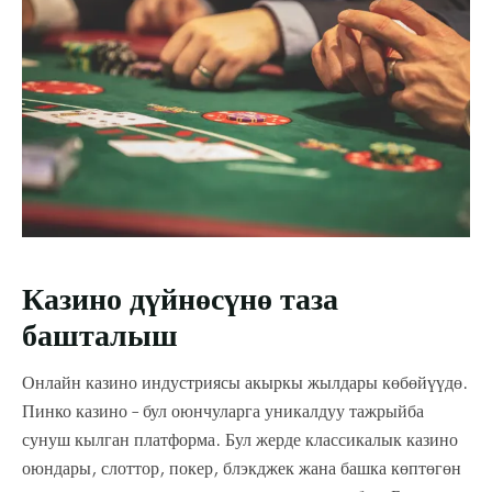
Казино дүйнөсүнө таза
башталыш
Онлайн казино индустриясы акыркы жылдары көбөйүүдө.
Пинко казино – бул оюнчуларга уникалдуу тажрыйба
сунуш кылган платформа. Бул жерде классикалык казино
оюндары, слоттор, покер, блэкджек жана башка көптөгөн