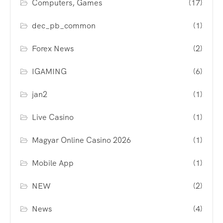
Computers, Games
(17)
dec_pb_common
(1)
Forex News
(2)
IGAMING
(6)
jan2
(1)
Live Casino
(1)
Magyar Online Casino 2026
(1)
Mobile App
(1)
NEW
(2)
News
(4)