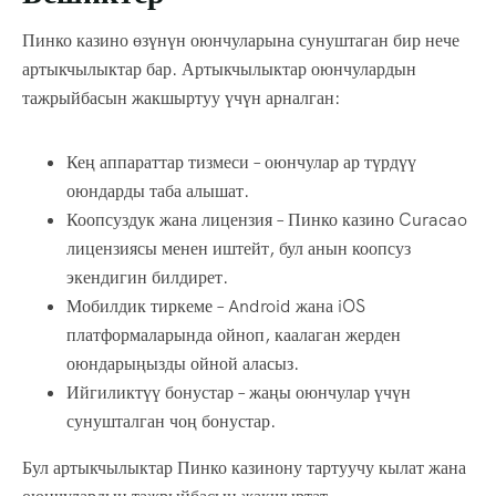
Пинко казино өзүнүн оюнчуларына сунуштаган бир нече
артыкчылыктар бар. Артыкчылыктар оюнчулардын
тажрыйбасын жакшыртуу үчүн арналган:
Кең аппараттар тизмеси – оюнчулар ар түрдүү
оюндарды таба алышат.
Коопсуздук жана лицензия – Пинко казино Curacao
лицензиясы менен иштейт, бул анын коопсуз
экендигин билдирет.
Мобилдик тиркеме – Android жана iOS
платформаларында ойноп, каалаган жерден
оюндарыңызды ойной аласыз.
Ийгиликтүү бонустар – жаңы оюнчулар үчүн
сунушталган чоң бонустар.
Бул артыкчылыктар Пинко казинону тартуучу кылат жана