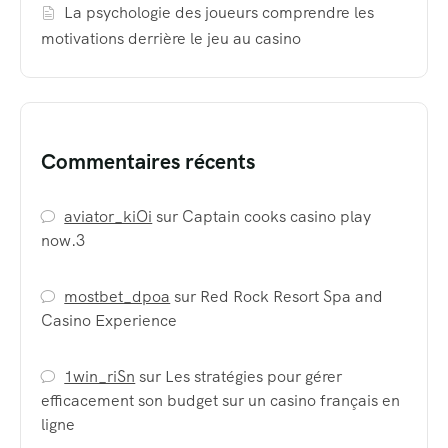
La psychologie des joueurs comprendre les
motivations derrière le jeu au casino
Commentaires récents
aviator_kiOi
sur
Captain cooks casino play
now.3
mostbet_dpoa
sur
Red Rock Resort Spa and
Casino Experience
1win_riSn
sur
Les stratégies pour gérer
efficacement son budget sur un casino français en
ligne