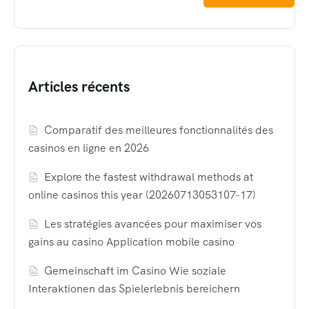
Articles récents
Comparatif des meilleures fonctionnalités des
casinos en ligne en 2026
Explore the fastest withdrawal methods at
online casinos this year (20260713053107-17)
Les stratégies avancées pour maximiser vos
gains au casino Application mobile casino
Gemeinschaft im Casino Wie soziale
Interaktionen das Spielerlebnis bereichern