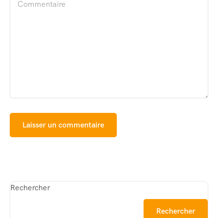
Rechercher
Rechercher