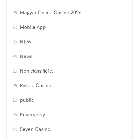
Magyar Online Casino 2026
Mobile App
NEW
News
Non classifié(e)
Pistolo Casino
public
Reveryplay
Seven Casino