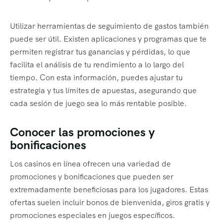
Utilizar herramientas de seguimiento de gastos también
puede ser útil. Existen aplicaciones y programas que te
permiten registrar tus ganancias y pérdidas, lo que
facilita el análisis de tu rendimiento a lo largo del
tiempo. Con esta información, puedes ajustar tu
estrategia y tus límites de apuestas, asegurando que
cada sesión de juego sea lo más rentable posible.
Conocer las promociones y
bonificaciones
Los casinos en línea ofrecen una variedad de
promociones y bonificaciones que pueden ser
extremadamente beneficiosas para los jugadores. Estas
ofertas suelen incluir bonos de bienvenida, giros gratis y
promociones especiales en juegos específicos.