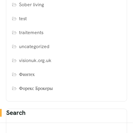
Sober living
test
traitements
uncategorized
visionuk.org.uk
Финтех
Форекс Брокеры
Search