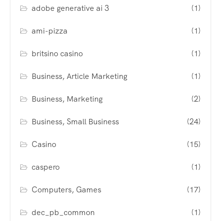
adobe generative ai 3
(1)
ami-pizza
(1)
britsino casino
(1)
Business, Article Marketing
(1)
Business, Marketing
(2)
Business, Small Business
(24)
Casino
(15)
caspero
(1)
Computers, Games
(17)
dec_pb_common
(1)