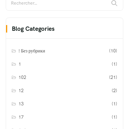
Blog Categories
! Без рубрики
(10)
1
(1)
102
(21)
12
(2)
13
(1)
17
(1)