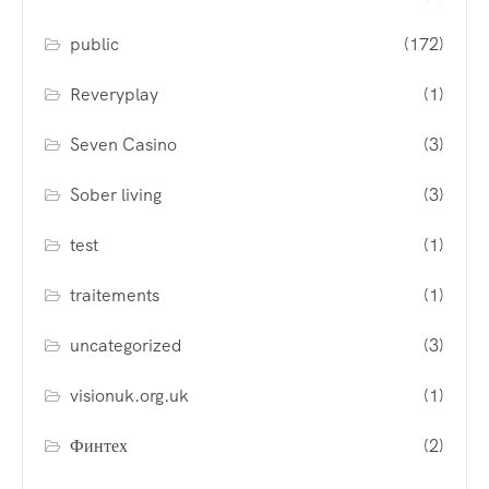
public
(172)
Reveryplay
(1)
Seven Casino
(3)
Sober living
(3)
test
(1)
traitements
(1)
uncategorized
(3)
visionuk.org.uk
(1)
Финтех
(2)