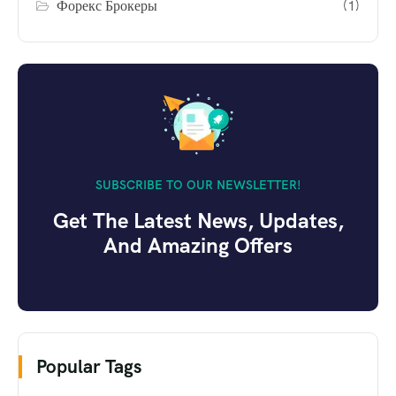
Форекс Брокеры
(1)
SUBSCRIBE TO OUR NEWSLETTER!
Get The Latest News, Updates,
And Amazing Offers
Popular Tags