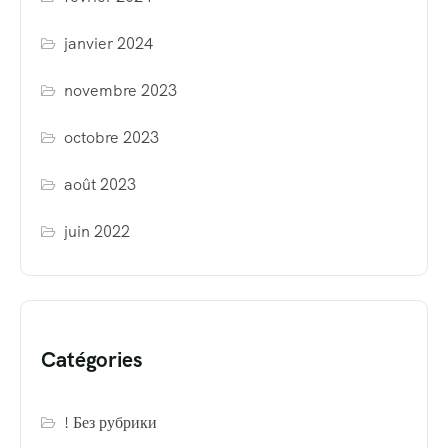
janvier 2024
novembre 2023
octobre 2023
août 2023
juin 2022
Catégories
! Без рубрики