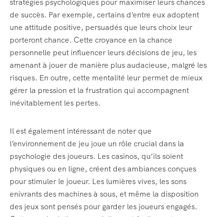
stratégies psychologiques pour maximiser leurs chances
de succès. Par exemple, certains d’entre eux adoptent
une attitude positive, persuadés que leurs choix leur
porteront chance. Cette croyance en la chance
personnelle peut influencer leurs décisions de jeu, les
amenant à jouer de manière plus audacieuse, malgré les
risques. En outre, cette mentalité leur permet de mieux
gérer la pression et la frustration qui accompagnent
inévitablement les pertes.
Il est également intéressant de noter que
l’environnement de jeu joue un rôle crucial dans la
psychologie des joueurs. Les casinos, qu’ils soient
physiques ou en ligne, créent des ambiances conçues
pour stimuler le joueur. Les lumières vives, les sons
enivrants des machines à sous, et même la disposition
des jeux sont pensés pour garder les joueurs engagés.