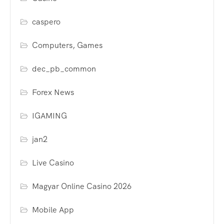
caspero
Computers, Games
dec_pb_common
Forex News
IGAMING
jan2
Live Casino
Magyar Online Casino 2026
Mobile App