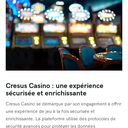
Cresus Casino : une expérience
sécurisée et enrichissante
Cresus Casino se démarque par son engagement à offrir
une expérience de jeu à la fois sécurisée et
enrichissante. La plateforme utilise des protocoles de
sécurité avancés pour protéger les données