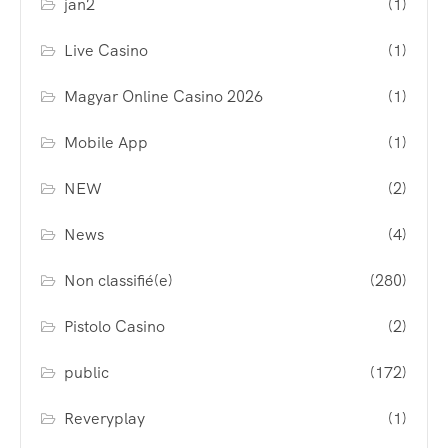
jan2
(1)
Live Casino
(1)
Magyar Online Casino 2026
(1)
Mobile App
(1)
NEW
(2)
News
(4)
Non classifié(e)
(280)
Pistolo Casino
(2)
public
(172)
Reveryplay
(1)