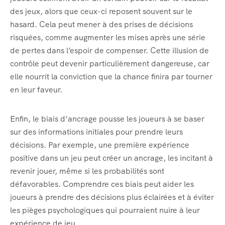
des jeux, alors que ceux-ci reposent souvent sur le
hasard. Cela peut mener à des prises de décisions
risquées, comme augmenter les mises après une série
de pertes dans l’espoir de compenser. Cette illusion de
contrôle peut devenir particulièrement dangereuse, car
elle nourrit la conviction que la chance finira par tourner
en leur faveur.
Enfin, le biais d’ancrage pousse les joueurs à se baser
sur des informations initiales pour prendre leurs
décisions. Par exemple, une première expérience
positive dans un jeu peut créer un ancrage, les incitant à
revenir jouer, même si les probabilités sont
défavorables. Comprendre ces biais peut aider les
joueurs à prendre des décisions plus éclairées et à éviter
les pièges psychologiques qui pourraient nuire à leur
expérience de jeu.