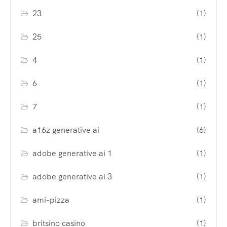
23
(1)
25
(1)
4
(1)
6
(1)
7
(1)
a16z generative ai
(6)
adobe generative ai 1
(1)
adobe generative ai 3
(1)
ami-pizza
(1)
britsino casino
(1)