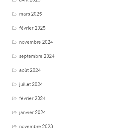
mars 2025
février 2025
novembre 2024
septembre 2024
août 2024
juillet 2024
février 2024
janvier 2024
novembre 2023