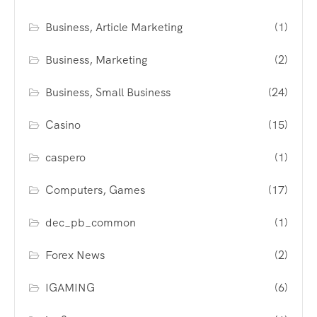
Business, Article Marketing
(1)
Business, Marketing
(2)
Business, Small Business
(24)
Casino
(15)
caspero
(1)
Computers, Games
(17)
dec_pb_common
(1)
Forex News
(2)
IGAMING
(6)