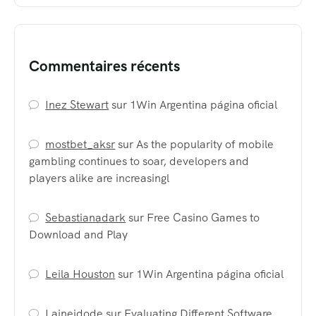
Commentaires récents
Inez Stewart
sur
1Win Argentina página oficial
mostbet_aksr
sur
As the popularity of mobile
gambling continues to soar, developers and
players alike are increasingl
Sebastianadark
sur
Free Casino Games to
Download and Play
Leila Houston
sur
1Win Argentina página oficial
Laineidode
sur
Evaluating Different Software