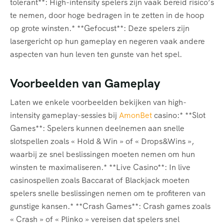
tolerant**: High-intensity spelers zijn vaak bereid risico’s
te nemen, door hoge bedragen in te zetten in de hoop
op grote winsten.* **Gefocust**: Deze spelers zijn
lasergericht op hun gameplay en negeren vaak andere
aspecten van hun leven ten gunste van het spel.
Voorbeelden van Gameplay
Laten we enkele voorbeelden bekijken van high-
intensity gameplay-sessies bij
AmonBet
casino:* **Slot
Games**: Spelers kunnen deelnemen aan snelle
slotspellen zoals « Hold & Win » of « Drops&Wins »,
waarbij ze snel beslissingen moeten nemen om hun
winsten te maximaliseren.* **Live Casino**: In live
casinospellen zoals Baccarat of Blackjack moeten
spelers snelle beslissingen nemen om te profiteren van
gunstige kansen.* **Crash Games**: Crash games zoals
« Crash » of « Plinko » vereisen dat spelers snel