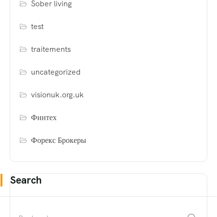
Sober living
test
traitements
uncategorized
visionuk.org.uk
Финтех
Форекс Брокеры
Search