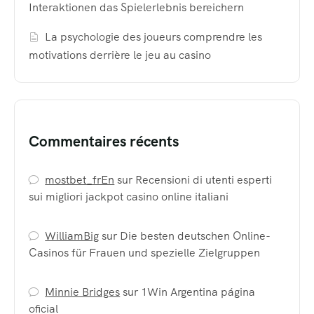
Interaktionen das Spielerlebnis bereichern
La psychologie des joueurs comprendre les
motivations derrière le jeu au casino
Commentaires récents
mostbet_frEn
sur
Recensioni di utenti esperti
sui migliori jackpot casino online italiani
WilliamBig
sur
Die besten deutschen Online-
Casinos für Frauen und spezielle Zielgruppen
Minnie Bridges
sur
1Win Argentina página
oficial