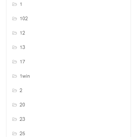
1
102
12
13
17
1win
2
20
23
25