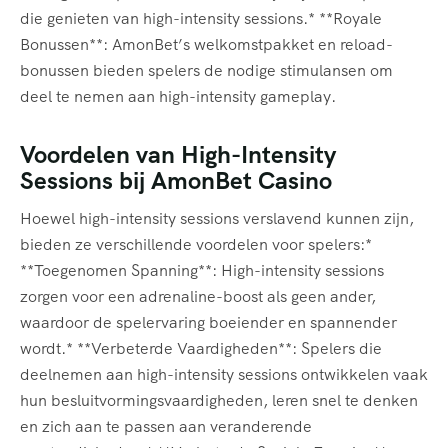
die genieten van high-intensity sessions.* **Royale
Bonussen**: AmonBet’s welkomstpakket en reload-
bonussen bieden spelers de nodige stimulansen om
deel te nemen aan high-intensity gameplay.
Voordelen van High-Intensity
Sessions bij AmonBet Casino
Hoewel high-intensity sessions verslavend kunnen zijn,
bieden ze verschillende voordelen voor spelers:*
**Toegenomen Spanning**: High-intensity sessions
zorgen voor een adrenaline-boost als geen ander,
waardoor de spelervaring boeiender en spannender
wordt.* **Verbeterde Vaardigheden**: Spelers die
deelnemen aan high-intensity sessions ontwikkelen vaak
hun besluitvormingsvaardigheden, leren snel te denken
en zich aan te passen aan veranderende