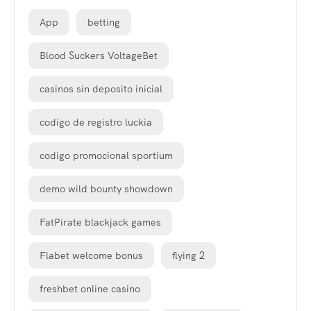
App
betting
Blood Suckers VoltageBet
casinos sin deposito inicial
codigo de registro luckia
codigo promocional sportium
demo wild bounty showdown
FatPirate blackjack games
Flabet welcome bonus
flying 2
freshbet online casino