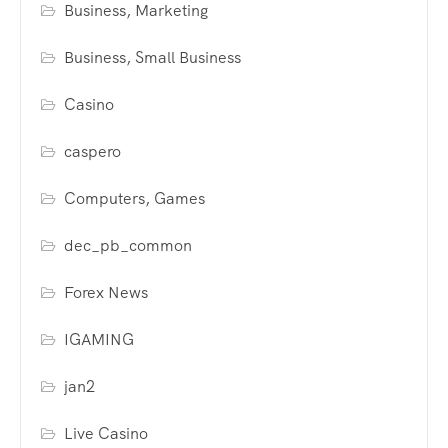
Business, Marketing
Business, Small Business
Casino
caspero
Computers, Games
dec_pb_common
Forex News
IGAMING
jan2
Live Casino