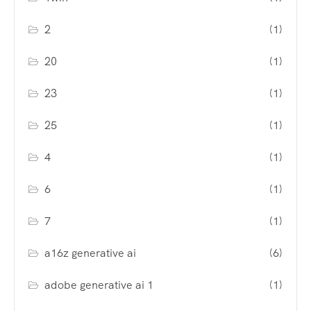
2
(1)
20
(1)
23
(1)
25
(1)
4
(1)
6
(1)
7
(1)
a16z generative ai
(6)
adobe generative ai 1
(1)