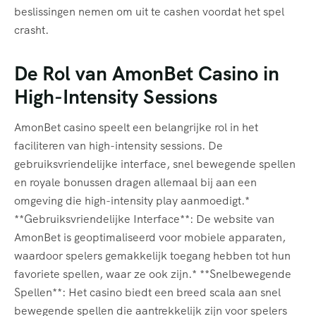
beslissingen nemen om uit te cashen voordat het spel
crasht.
De Rol van AmonBet Casino in
High-Intensity Sessions
AmonBet casino speelt een belangrijke rol in het
faciliteren van high-intensity sessions. De
gebruiksvriendelijke interface, snel bewegende spellen
en royale bonussen dragen allemaal bij aan een
omgeving die high-intensity play aanmoedigt.*
**Gebruiksvriendelijke Interface**: De website van
AmonBet is geoptimaliseerd voor mobiele apparaten,
waardoor spelers gemakkelijk toegang hebben tot hun
favoriete spellen, waar ze ook zijn.* **Snelbewegende
Spellen**: Het casino biedt een breed scala aan snel
bewegende spellen die aantrekkelijk zijn voor spelers