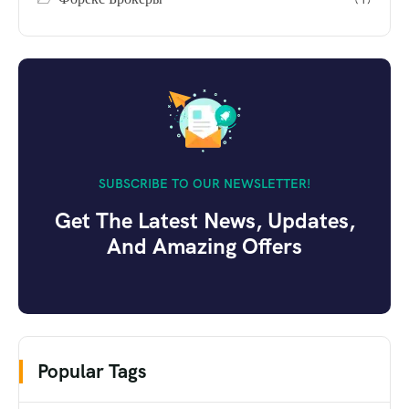
SUBSCRIBE TO OUR NEWSLETTER!
Get The Latest News, Updates,
And Amazing Offers
Popular Tags