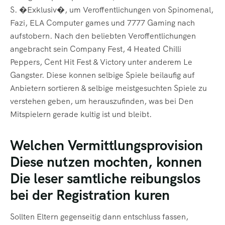
S. �Exklusiv�, um Veroffentlichungen von Spinomenal,
Fazi, ELA Computer games und 7777 Gaming nach
aufstobern. Nach den beliebten Veroffentlichungen
angebracht sein Company Fest, 4 Heated Chilli
Peppers, Cent Hit Fest & Victory unter anderem Le
Gangster. Diese konnen selbige Spiele beilaufig auf
Anbietern sortieren & selbige meistgesuchten Spiele zu
verstehen geben, um herauszufinden, was bei Den
Mitspielern gerade kultig ist und bleibt.
Welchen Vermittlungsprovision
Diese nutzen mochten, konnen
Die leser samtliche reibungslos
bei der Registration kuren
Sollten Eltern gegenseitig dann entschluss fassen,