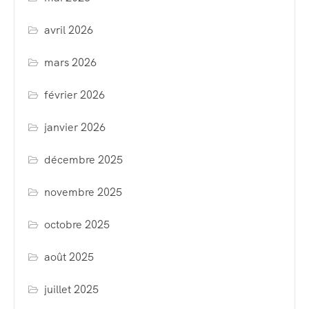
avril 2026
mars 2026
février 2026
janvier 2026
décembre 2025
novembre 2025
octobre 2025
août 2025
juillet 2025