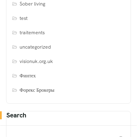
Sober living
test
traitements
uncategorized
visionuk.org.uk
Финтех
Форекс Брокеры
Search