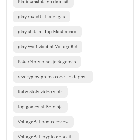
Platinumslots no deposit
play roulette LeoVegas
play slots at Top Mastercard
play Wolf Gold at VoltageBet
PokerStars blackjack games
reveryplay promo code no deposit
Ruby Slots video slots
top games at Betninja
VoltageBet bonus review
VoltageBet crypto deposits