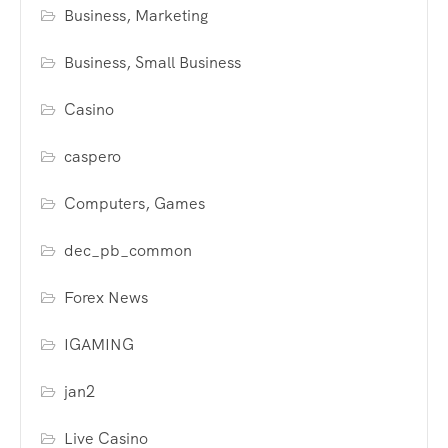
Business, Marketing
Business, Small Business
Casino
caspero
Computers, Games
dec_pb_common
Forex News
IGAMING
jan2
Live Casino