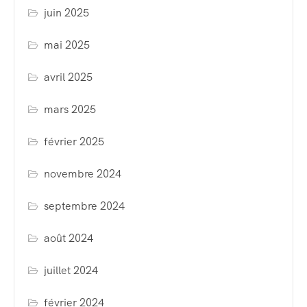
juin 2025
mai 2025
avril 2025
mars 2025
février 2025
novembre 2024
septembre 2024
août 2024
juillet 2024
février 2024