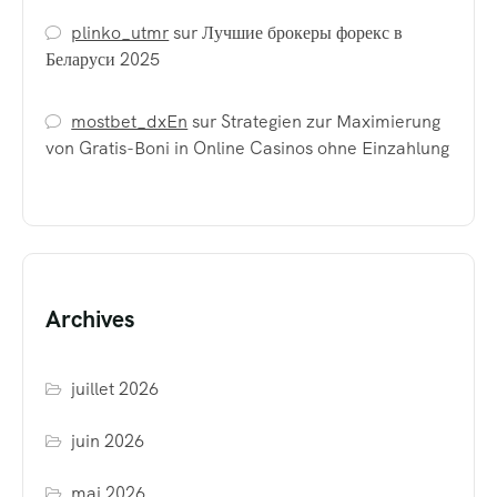
plinko_utmr
sur
Лучшие брокеры форекс в
Беларуси 2025
mostbet_dxEn
sur
Strategien zur Maximierung
von Gratis-Boni in Online Casinos ohne Einzahlung
Archives
juillet 2026
juin 2026
mai 2026