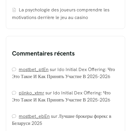
La psychologie des joueurs comprendre les
motivations derrière le jeu au casino
Commentaires récents
mostbet_ptEn
sur
Ido Initial Dex Offering: Что
Это Такое И Как Принять Участие В 2025-2026
plinko_xtmr
sur
Ido Initial Dex Offering: Что
Это Такое И Как Принять Участие В 2025-2026
mostbet_ebEn
sur
Лучшие брокеры форекс в
Беларуси 2025