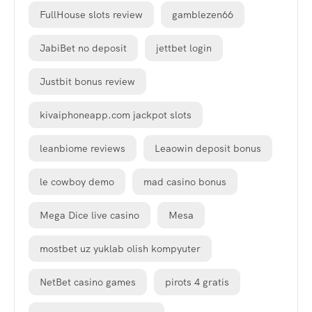
FullHouse slots review
gamblezen66
JabiBet no deposit
jettbet login
Justbit bonus review
kivaiphoneapp.com jackpot slots
leanbiome reviews
Leaowin deposit bonus
le cowboy demo
mad casino bonus
Mega Dice live casino
Mesa
mostbet uz yuklab olish kompyuter
NetBet casino games
pirots 4 gratis