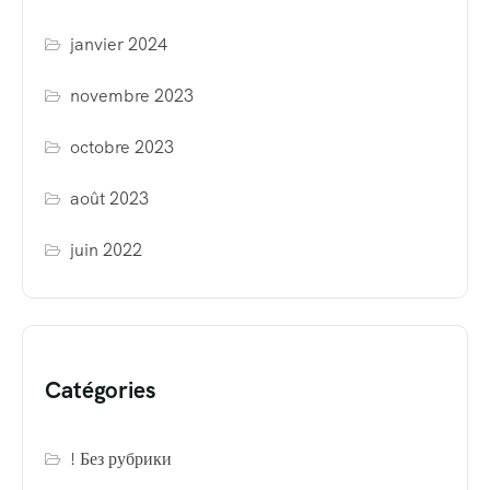
janvier 2024
novembre 2023
octobre 2023
août 2023
juin 2022
Catégories
! Без рубрики