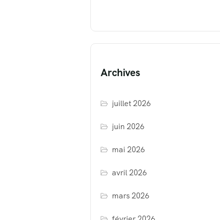
Archives
juillet 2026
juin 2026
mai 2026
avril 2026
mars 2026
février 2026