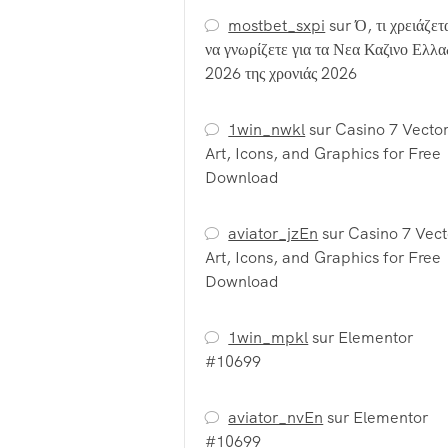
mostbet_sxpi
sur
Ό, τι χρειάζετ
να γνωρίζετε για τα Νεα Καζινο Ελλ
2026 της χρονιάς 2026
1win_nwkl
sur
Casino 7 Vecto
Art, Icons, and Graphics for Free
Download
aviator_jzEn
sur
Casino 7 Vect
Art, Icons, and Graphics for Free
Download
1win_mpkl
sur
Elementor
#10699
aviator_nvEn
sur
Elementor
#10699