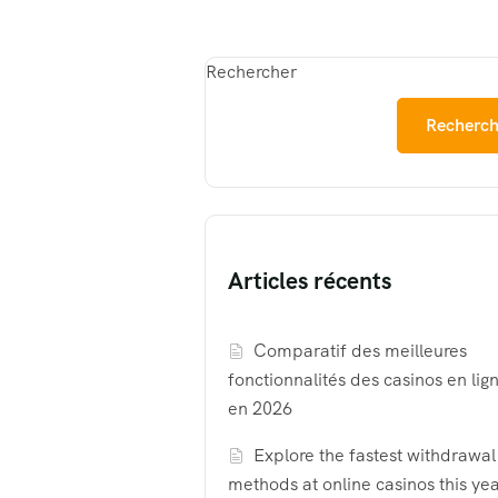
Rechercher
Recherch
Articles récents
Comparatif des meilleures
fonctionnalités des casinos en lig
en 2026
Explore the fastest withdrawal
methods at online casinos this ye