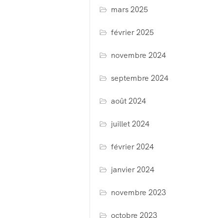
mars 2025
février 2025
novembre 2024
septembre 2024
août 2024
juillet 2024
février 2024
janvier 2024
novembre 2023
octobre 2023