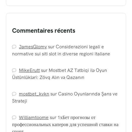
Commentaires récents
JamesGlomy
sur
Considerazioni legali e
normative sui siti slot in diverse regioni italiane
MikeErutt
sur
Mostbet AZ Tətbiqi ilə Oyun
Üstünlükləri: Zövq Alın və Qazanın
mostbet_kvkn
sur
Casino Oyunlarında Şans ve
Strateji
Williamtoome
sur
1хБет прогнозы от
профессиональных каперов для успешной ставки на
спорт