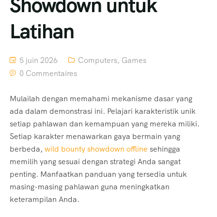
Showdown untuk
Latihan
5 juin 2026
Computers, Games
0 Commentaires
Mulailah dengan memahami mekanisme dasar yang
ada dalam demonstrasi ini. Pelajari karakteristik unik
setiap pahlawan dan kemampuan yang mereka miliki.
Setiap karakter menawarkan gaya bermain yang
berbeda,
wild bounty showdown offline
sehingga
memilih yang sesuai dengan strategi Anda sangat
penting. Manfaatkan panduan yang tersedia untuk
masing-masing pahlawan guna meningkatkan
keterampilan Anda.