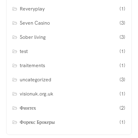
Reveryplay
(1)
Seven Casino
(3)
Sober living
(3)
test
(1)
traitements
(1)
uncategorized
(3)
visionuk.org.uk
(1)
Финтех
(2)
Форекс Брокеры
(1)