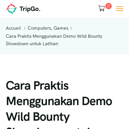
0
Accueil
Computers, Games
Cara Praktis Menggunakan Demo Wild Bounty
Showdown untuk Latihan
Cara Praktis
Menggunakan Demo
Wild Bounty