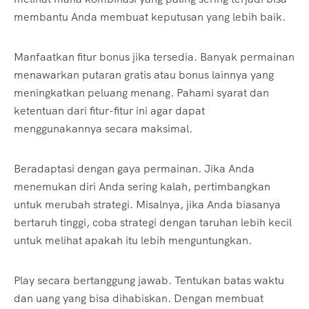
membantu Anda membuat keputusan yang lebih baik.
Manfaatkan fitur bonus jika tersedia. Banyak permainan
menawarkan putaran gratis atau bonus lainnya yang
meningkatkan peluang menang. Pahami syarat dan
ketentuan dari fitur-fitur ini agar dapat
menggunakannya secara maksimal.
Beradaptasi dengan gaya permainan. Jika Anda
menemukan diri Anda sering kalah, pertimbangkan
untuk merubah strategi. Misalnya, jika Anda biasanya
bertaruh tinggi, coba strategi dengan taruhan lebih kecil
untuk melihat apakah itu lebih menguntungkan.
Play secara bertanggung jawab. Tentukan batas waktu
dan uang yang bisa dihabiskan. Dengan membuat