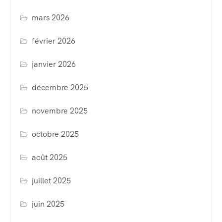
mars 2026
février 2026
janvier 2026
décembre 2025
novembre 2025
octobre 2025
août 2025
juillet 2025
juin 2025