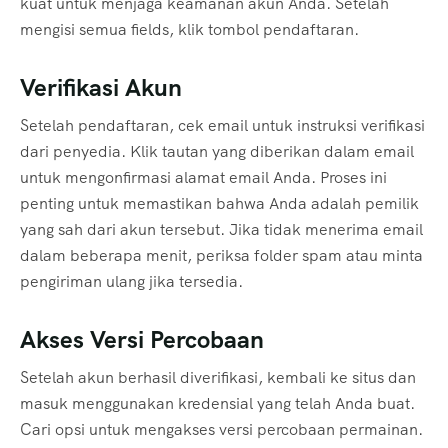
kuat untuk menjaga keamanan akun Anda. Setelah
mengisi semua fields, klik tombol pendaftaran.
Verifikasi Akun
Setelah pendaftaran, cek email untuk instruksi verifikasi
dari penyedia. Klik tautan yang diberikan dalam email
untuk mengonfirmasi alamat email Anda. Proses ini
penting untuk memastikan bahwa Anda adalah pemilik
yang sah dari akun tersebut. Jika tidak menerima email
dalam beberapa menit, periksa folder spam atau minta
pengiriman ulang jika tersedia.
Akses Versi Percobaan
Setelah akun berhasil diverifikasi, kembali ke situs dan
masuk menggunakan kredensial yang telah Anda buat.
Cari opsi untuk mengakses versi percobaan permainan.