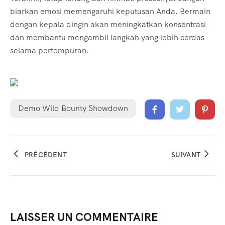
biarkan emosi memengaruhi keputusan Anda. Bermain
dengan kepala dingin akan meningkatkan konsentrasi
dan membantu mengambil langkah yang lebih cerdas
selama pertempuran.
Demo Wild Bounty Showdown
PRÉCÉDENT
SUIVANT
LAISSER UN COMMENTAIRE