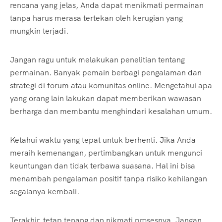
rencana yang jelas, Anda dapat menikmati permainan
tanpa harus merasa tertekan oleh kerugian yang
mungkin terjadi.
Jangan ragu untuk melakukan penelitian tentang
permainan. Banyak pemain berbagi pengalaman dan
strategi di forum atau komunitas online. Mengetahui apa
yang orang lain lakukan dapat memberikan wawasan
berharga dan membantu menghindari kesalahan umum.
Ketahui waktu yang tepat untuk berhenti. Jika Anda
meraih kemenangan, pertimbangkan untuk mengunci
keuntungan dan tidak terbawa suasana. Hal ini bisa
menambah pengalaman positif tanpa risiko kehilangan
segalanya kembali.
Terakhir, tetap tenang dan nikmati prosesnya. Jangan