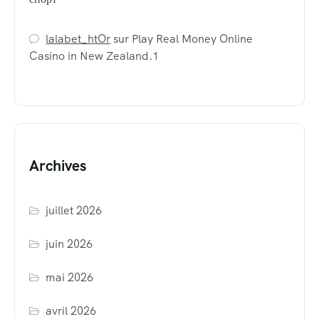
lalabet_htOr
sur
Play Real Money Online
Casino in New Zealand.1
Archives
juillet 2026
juin 2026
mai 2026
avril 2026