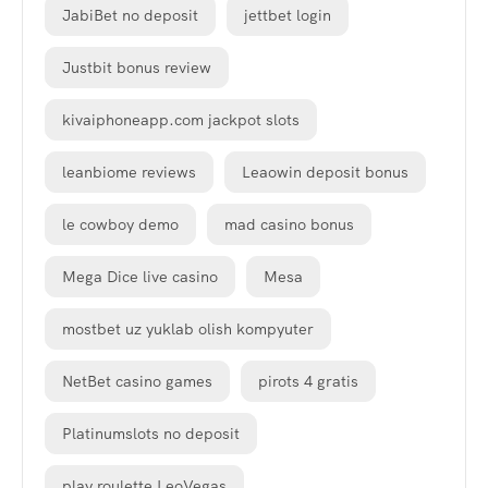
JabiBet no deposit
jettbet login
Justbit bonus review
kivaiphoneapp.com jackpot slots
leanbiome reviews
Leaowin deposit bonus
le cowboy demo
mad casino bonus
Mega Dice live casino
Mesa
mostbet uz yuklab olish kompyuter
NetBet casino games
pirots 4 gratis
Platinumslots no deposit
play roulette LeoVegas