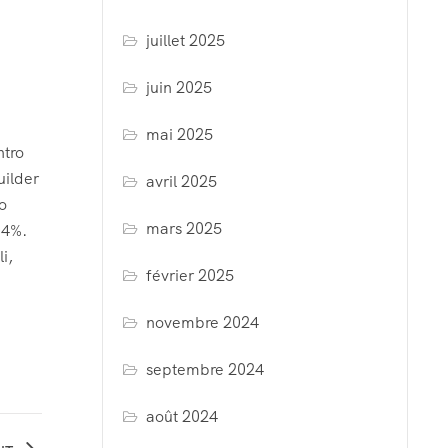
juillet 2025
juin 2025
mai 2025
ntro
uilder
avril 2025
o
mars 2025
04%.
i,
février 2025
novembre 2024
septembre 2024
août 2024