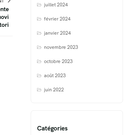
NT
juillet 2024
ente
uovi
février 2024
tori
janvier 2024
novembre 2023
octobre 2023
août 2023
juin 2022
Catégories