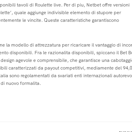
onibili tavoli di Roulette live. Per di piu, Netbet offre versioni
ette’, quale aggiunge indivisible elemento di stupore per
ntemente le vincite. Queste caratteristiche garantiscono
la modello di attrezzatura per ricaricare il vantaggio di inco
o disponibili. Fra le razionalita disponibili, spiccano il Bet B
l design agevole e comprensibile, che garantisce una cabotaggi
ibili caratterizzati da payout competitivi, mediamente del 94,
a sono regolamentati da svariati enti internazionali autorevol
di nuovo formalita.