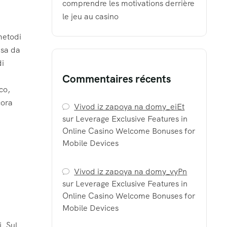
comprendre les motivations derrière
le jeu au casino
 metodi
asa da
di
Commentaires récents
co,
cora
Vivod iz zapoya na domy_eiEt
sur
Leverage Exclusive Features in
Online Casino Welcome Bonuses for
Mobile Devices
Vivod iz zapoya na domy_vyPn
sur
Leverage Exclusive Features in
Online Casino Welcome Bonuses for
Mobile Devices
. Sul