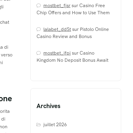
mostbet_fjsr
sur
Casino Free
li
Chip Offers and How to Use Them
 chat
lalabet_ddSt
sur
Pistolo Online
Casino Review and Bonus
a di
mostbet_jfpi
sur
Casino
 verso
Kingdom No Deposit Bonus Await
mi
ione
Archives
orita
 di
juillet 2026
 non