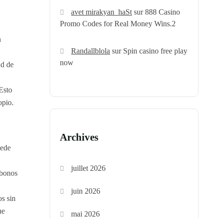
avet mirakyan_haSt
sur
888 Casino
Promo Codes for Real Money Wins.2
n
Randallblola
sur
Spin casino free play
now
ad de
Esto
opio.
Archives
uede
juillet 2026
 bonos
juin 2026
os sin
ue
mai 2026