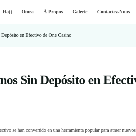
Hajj
Omra
À Propos
Galerie
Contactez-Nous
Depósito en Efectivo de One Casino
os Sin Depósito en Efecti
fectivo se han convertido en una herramienta popular para atraer nuevos