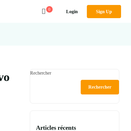
0
Login
Sign Up
vo
Rechercher
Rechercher
Articles récents