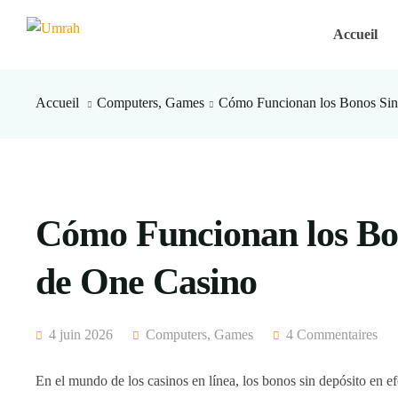
Accueil
Accueil
Computers, Games
Cómo Funcionan los Bonos Sin 
Cómo Funcionan los Bon
de One Casino
4 juin 2026
Computers, Games
4 Commentaires
En el mundo de los casinos en línea, los bonos sin depósito en e