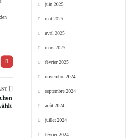
e
juin 2025
eden
mai 2025
avril 2025
mars 2025
février 2025
novembre 2024
ANT
septembre 2024
schen
wählt
août 2024
juillet 2024
février 2024