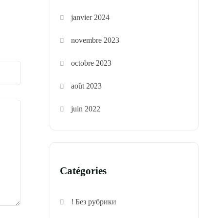
janvier 2024
novembre 2023
octobre 2023
août 2023
juin 2022
Catégories
! Без рубрики