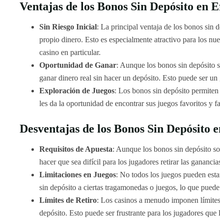
Ventajas de los Bonos Sin Depósito en E
Sin Riesgo Inicial
: La principal ventaja de los bonos sin 
propio dinero. Esto es especialmente atractivo para los nu
casino en particular.
Oportunidad de Ganar
: Aunque los bonos sin depósito s
ganar dinero real sin hacer un depósito. Esto puede ser un 
Exploración de Juegos
: Los bonos sin depósito permiten
les da la oportunidad de encontrar sus juegos favoritos y fa
Desventajas de los Bonos Sin Depósito e
Requisitos de Apuesta
: Aunque los bonos sin depósito son
hacer que sea difícil para los jugadores retirar las ganancia
Limitaciones en Juegos
: No todos los juegos pueden esta
sin depósito a ciertas tragamonedas o juegos, lo que puede 
Límites de Retiro
: Los casinos a menudo imponen límites 
depósito. Esto puede ser frustrante para los jugadores que 