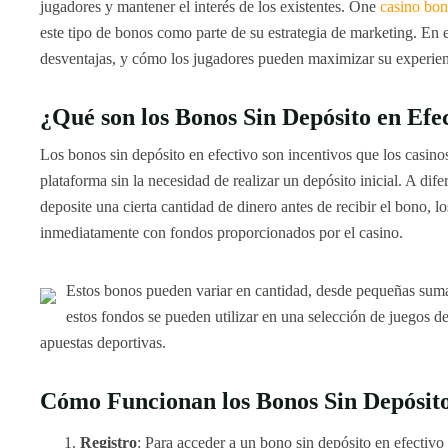
jugadores y mantener el interés de los existentes. One
casino bon
este tipo de bonos como parte de su estrategia de marketing. En
desventajas, y cómo los jugadores pueden maximizar su experienci
¿Qué son los Bonos Sin Depósito en Efe
Los bonos sin depósito en efectivo son incentivos que los casinos
plataforma sin la necesidad de realizar un depósito inicial. A dif
deposite una cierta cantidad de dinero antes de recibir el bono, 
inmediatamente con fondos proporcionados por el casino.
Estos bonos pueden variar en cantidad, desde pequeñas su
estos fondos se pueden utilizar en una selección de juegos d
apuestas deportivas.
Cómo Funcionan los Bonos Sin Depósito
Registro
: Para acceder a un bono sin depósito en efectivo