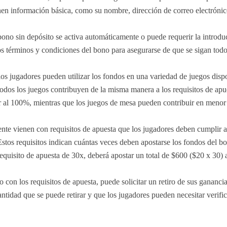
onen información básica, como su nombre, dirección de correo electróni
 bono sin depósito se activa automáticamente o puede requerir la introdu
os términos y condiciones del bono para asegurarse de que se sigan todo
los jugadores pueden utilizar los fondos en una variedad de juegos disp
todos los juegos contribuyen de la misma manera a los requisitos de apu
r al 100%, mientras que los juegos de mesa pueden contribuir en menor
nte vienen con requisitos de apuesta que los jugadores deben cumplir a
Estos requisitos indican cuántas veces deben apostarse los fondos del b
equisito de apuesta de 30x, deberá apostar un total de $600 ($20 x 30) 
 con los requisitos de apuesta, puede solicitar un retiro de sus ganancia
ntidad que se puede retirar y que los jugadores pueden necesitar verific