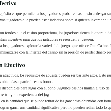
fectivo
depósito es que permiten a los jugadores probar el casino sin arriesgar su
evos jugadores que pueden estar indecisos sobre si quieren invertir en u
on fondos que el casino proporciona, los jugadores tienen la oportunid
gran incentivo para que los jugadores se registren y jueguen.
 a los jugadores explorar la variedad de juegos que ofrece One Casino. 
miliarizarse con la interfaz del casino sin la presión de perder dinero pr
n Efectivo
 atractivos, los requisitos de apuesta pueden ser bastante altos. Esto p
s obtenidas a partir de estos bonos.
r disponibles para jugar con el bono. Algunos casinos limitan el uso de
restringir la experiencia del jugador.
en la cantidad que se puede retirar de las ganancias obtenidas con bon
logran ganar una cantidad significativa pero no pueden retirar todo lo q