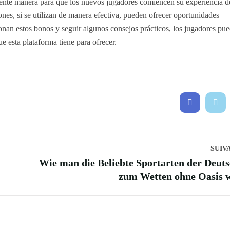
ente manera para que los nuevos jugadores comiencen su experiencia d
iones, si se utilizan de manera efectiva, pueden ofrecer oportunidades
nan estos bonos y seguir algunos consejos prácticos, los jugadores pu
e esta plataforma tiene para ofrecer.
SUIV
Wie man die Beliebte Sportarten der Deut
zum Wetten ohne Oasis 