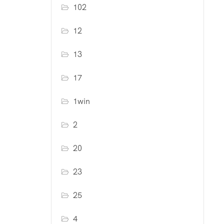
102
12
13
17
1win
2
20
23
25
4