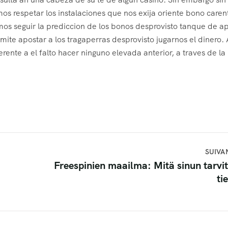
os respetar los instalaciones que nos exija oriente bono caren
mos seguir la prediccion de los bonos desprovisto tanque de a
mite apostar a los tragaperras desprovisto jugarnos el dinero.
erente a el falto hacer ninguno elevada anterior, a traves de la
SUIVA
Freespinien maailma: Mitä sinun tarvi
ti