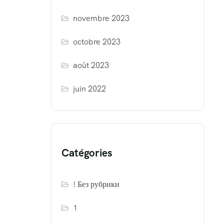
novembre 2023
octobre 2023
août 2023
juin 2022
Catégories
! Без рубрики
1