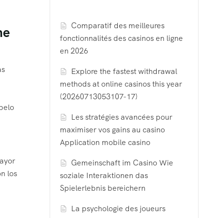
Comparatif des meilleures
ne
fonctionnalités des casinos en ligne
en 2026
as
Explore the fastest withdrawal
methods at online casinos this year
(20260713053107-17)
pelo
Les stratégies avancées pour
maximiser vos gains au casino
Application mobile casino
mayor
Gemeinschaft im Casino Wie
n los
soziale Interaktionen das
Spielerlebnis bereichern
La psychologie des joueurs