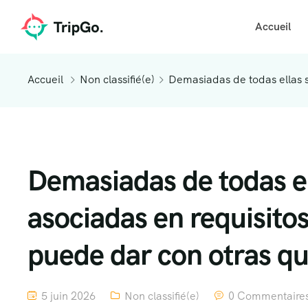
Accueil
Accueil
Non classifié(e)
Demasiadas de todas ellas s
Demasiadas de todas e
asociadas en requisito
puede dar con otras q
5 juin 2026
Non classifié(e)
0 Commentaire