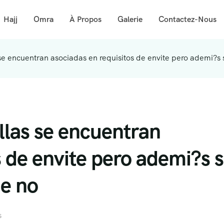
Hajj
Omra
À Propos
Galerie
Contactez-Nous
e encuentran asociadas en requisitos de envite pero ademi?s 
llas se encuentran
s de envite pero ademi?s 
ue no
s