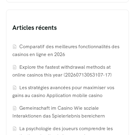
Articles récents
Comparatif des meilleures fonctionnalités des
casinos en ligne en 2026
Explore the fastest withdrawal methods at
online casinos this year (20260713053107-17)
Les stratégies avancées pour maximiser vos
gains au casino Application mobile casino
Gemeinschaft im Casino Wie soziale
Interaktionen das Spielerlebnis bereichern
La psychologie des joueurs comprendre les