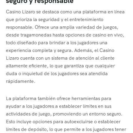
seguro y responsable
Casino Lizaro se destaca como una plataforma en línea
que prioriza la seguridad y el entretenimiento
responsable. Ofrece una amplia variedad de juegos,
desde tragamonedas hasta opciones de casino en vivo,
todo diseñado para brindar a los jugadores una
experiencia completa y segura. Además, el Casino
Lizaro cuenta con un sistema de atención al cliente
altamente eficiente, lo que garantiza que cualquier
duda o inquietud de los jugadores sea atendida
rápidamente.
La plataforma también ofrece herramientas para
ayudar a los jugadores a establecer límites en sus
actividades de juego, promoviendo un entorno seguro.
Esto incluye opciones para autoexcluirse o establecer
límites de depósito, lo que permite a los jugadores tener