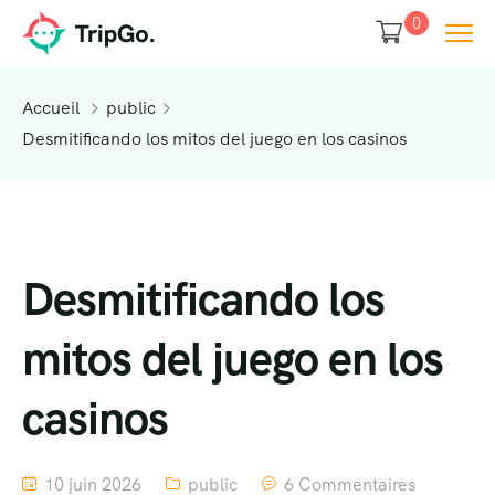
0
Accueil
public
Desmitificando los mitos del juego en los casinos
Desmitificando los
mitos del juego en los
casinos
10 juin 2026
public
6 Commentaires