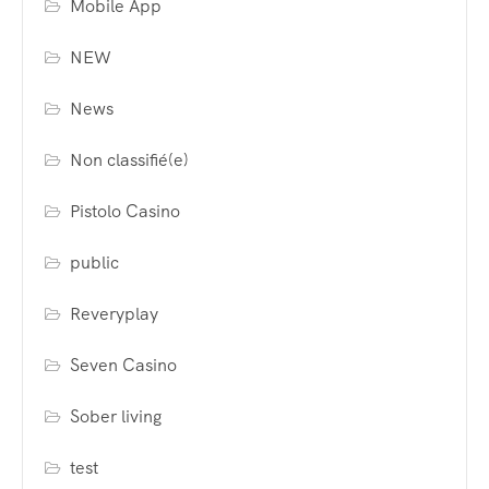
Mobile App
NEW
News
Non classifié(e)
Pistolo Casino
public
Reveryplay
Seven Casino
Sober living
test