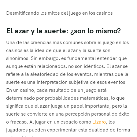
Desmitificando los mitos del juego en los casinos
El azar y la suerte: ¿son lo mismo?
Una de las creencias más comunes sobre el juego en los
casinos es la idea de que el azar y la suerte son
sinónimos. Sin embargo, es fundamental entender que
aunque están relacionados, no son idénticos. El azar se
refiere a la aleatoriedad de los eventos, mientras que la
suerte es una interpretación subjetiva de esos eventos.
En un casino, cada resultado de un juego está
determinado por probabilidades matemáticas, lo que
significa que el azar juega un papel importante, pero la
suerte se convierte en una percepción personal de éxito
o fracaso. Al jugar en un espacio como
Lizaro
, los
jugadores pueden experimentar esta dualidad de forma