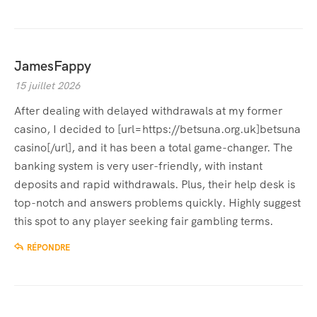
JamesFappy
15 juillet 2026
After dealing with delayed withdrawals at my former
casino, I decided to [url=https://betsuna.org.uk]betsuna
casino[/url], and it has been a total game-changer. The
banking system is very user-friendly, with instant
deposits and rapid withdrawals. Plus, their help desk is
top-notch and answers problems quickly. Highly suggest
this spot to any player seeking fair gambling terms.
RÉPONDRE