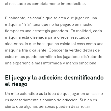
el resultado es completamente impredecible.
Finalmente, es común que se crea que jugar en una
máquina “fría” (una que no ha pagado en mucho
tiempo) es una estrategia ganadora. En realidad, cada
máquina está diseñada para ofrecer resultados
aleatorios, lo que hace que no exista tal cosa como una
máquina fría o caliente. Conocer la verdad detrás de
estos mitos puede permitir a los jugadores disfrutar de
una experiencia más informada y menos emocional.
El juego y la adicción: desmitificando
el riesgo
Un mito extendido es la idea de que jugar en un casino
es necesariamente sinónimo de adicción. Si bien es
cierto que algunas personas pueden desarrollar