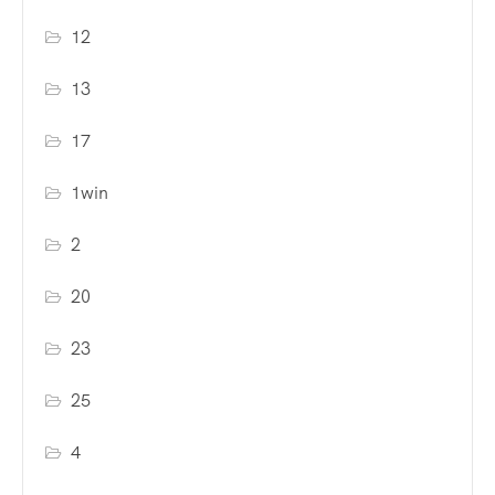
12
13
17
1win
2
20
23
25
4