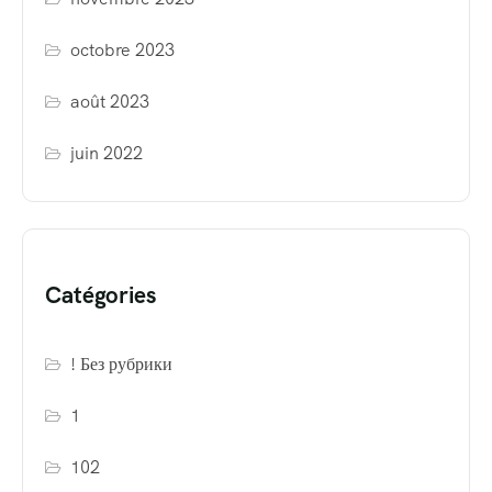
octobre 2023
août 2023
juin 2022
Catégories
! Без рубрики
1
102