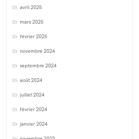
avril 2025
mars 2025
février 2025
novembre 2024
septembre 2024
août 2024
juillet 2024
février 2024
janvier 2024
novembre 2023