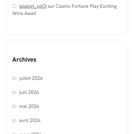
lalabet_ydOl
sur
Casino Fortune Play Exciting
Wins Await
Archives
juillet 2026
juin 2026
mai 2026
avril 2026