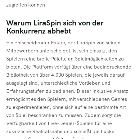
zugreifen können.
Warum LiraSpin sich von der
Konkurrenz abhebt
Ein entscheidender Faktor, der LiraSpin von seinen
Mitbewerbern unterscheidet, ist sein Einsatz, den
Spielern eine breite Palette an Spielmöglichkeiten zu
bieten. Die Plattform verfügt über eine beeindruckende
Bibliothek von über 4.000 Spielen, die jeweils darauf
ausgelegt sind, unterschiedliche Vorlieben und
Erfahrungsstufen zu bedienen. Dieser inklusive Ansatz
ermöglicht es den Spielern, mit verschiedenen Genres
zu experimentieren, ohne sich auf eine bestimmte Art
von Spiel beschränken zu müssen. Zudem sorgt die
Verfügbarkeit von Live-Dealer-Spielen für eine
zusätzliche Realitätsnähe und schließt die Lücke