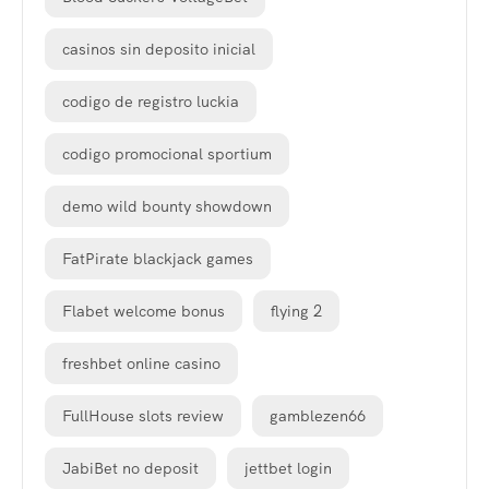
casinos sin deposito inicial
codigo de registro luckia
codigo promocional sportium
demo wild bounty showdown
FatPirate blackjack games
Flabet welcome bonus
flying 2
freshbet online casino
FullHouse slots review
gamblezen66
JabiBet no deposit
jettbet login