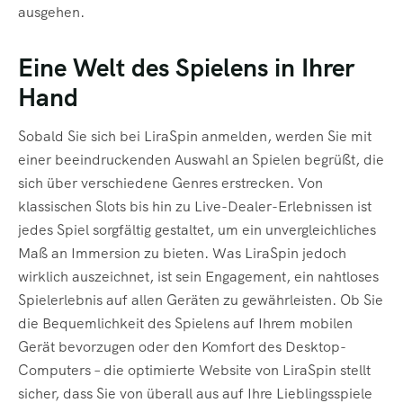
ausgehen.
Eine Welt des Spielens in Ihrer
Hand
Sobald Sie sich bei LiraSpin anmelden, werden Sie mit
einer beeindruckenden Auswahl an Spielen begrüßt, die
sich über verschiedene Genres erstrecken. Von
klassischen Slots bis hin zu Live-Dealer-Erlebnissen ist
jedes Spiel sorgfältig gestaltet, um ein unvergleichliches
Maß an Immersion zu bieten. Was LiraSpin jedoch
wirklich auszeichnet, ist sein Engagement, ein nahtloses
Spielerlebnis auf allen Geräten zu gewährleisten. Ob Sie
die Bequemlichkeit des Spielens auf Ihrem mobilen
Gerät bevorzugen oder den Komfort des Desktop-
Computers – die optimierte Website von LiraSpin stellt
sicher, dass Sie von überall aus auf Ihre Lieblingsspiele