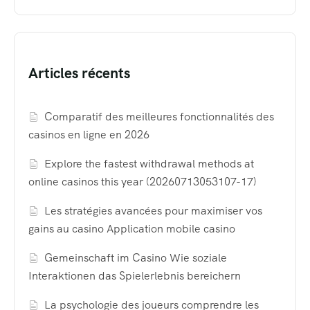
Articles récents
Comparatif des meilleures fonctionnalités des
casinos en ligne en 2026
Explore the fastest withdrawal methods at
online casinos this year (20260713053107-17)
Les stratégies avancées pour maximiser vos
gains au casino Application mobile casino
Gemeinschaft im Casino Wie soziale
Interaktionen das Spielerlebnis bereichern
La psychologie des joueurs comprendre les