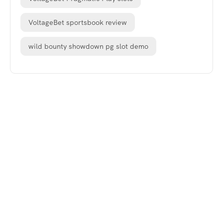
VoltageBet sportsbook review
wild bounty showdown pg slot demo