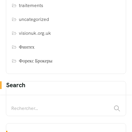
traitements
uncategorized
visionuk.org.uk
Финтех
Форекс Брокеры
Search