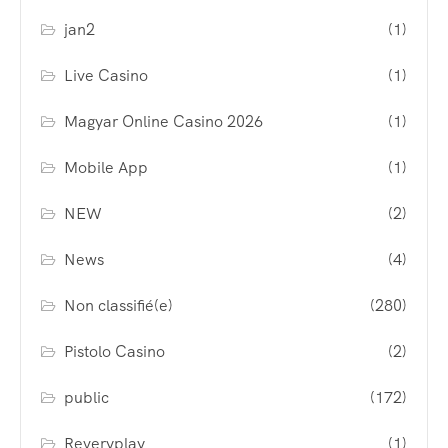
jan2
(1)
Live Casino
(1)
Magyar Online Casino 2026
(1)
Mobile App
(1)
NEW
(2)
News
(4)
Non classifié(e)
(280)
Pistolo Casino
(2)
public
(172)
Reveryplay
(1)