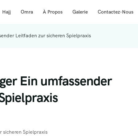
Hajj
Omra
À Propos
Galerie
Contactez-Nous
ender Leitfaden zur sicheren Spielpraxis
nger Ein umfassender
Spielpraxis
 sicheren Spielpraxis