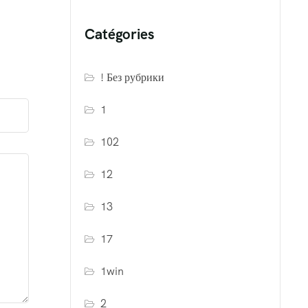
Catégories
! Без рубрики
1
102
12
13
17
1win
2