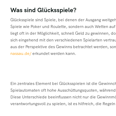
Was sind Glücksspiele?
Glücksspiele sind Spiele, bei denen der Ausgang weitge
Spiele wie Poker und Roulette, sondern auch Wetten auf
liegt oft in der Möglichkeit, schnell Geld zu gewinnen, do
sich eingehend mit den verschiedenen Spielarten vertrau
aus der Perspektive des Gewinns betrachtet werden, son
nassau.de/
erkundet werden kann.
Ein zentrales Element bei Glücksspielen ist die Gewinnch
Spielautomaten oft hohe Ausschüttungsquoten, während T
Diese Unterschiede beeinflussen nicht nur die Gewinnmö
verantwortungsvoll zu spielen, ist es hilfreich, die Rege