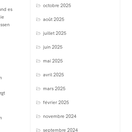
octobre 2025
und es
ie
août 2025
issen
juillet 2025
juin 2025
mai 2025
avril 2025
m
mars 2025
rgt
février 2025
novembre 2024
m
septembre 2024