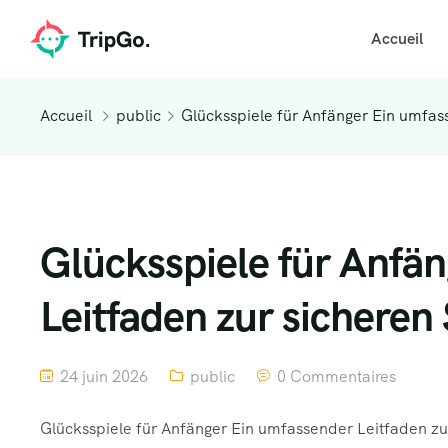
Accueil
Accueil
public
Glücksspiele für Anfänger Ein umfass
Glücksspiele für Anfä
Leitfaden zur sicheren 
24 juin 2026
public
0 Commentaires
Glücksspiele für Anfänger Ein umfassender Leitfaden zur