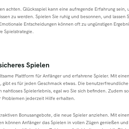
en achten. Glücksspiel kann eine aufregende Erfahrung sein, 
rissen zu werden. Spielen Sie ruhig und besonnen, und lassen S
 Emotionale Entscheidungen können oft zu ungünstigen Ergebn
re Spielstrategie.
sicheres Spielen
ltsame Plattform für Anfänger und erfahrene Spieler. Mit eine
en, gibt es für jeden Geschmack etwas. Die benutzerfreundliche
nahtloses Spielerlebnis, egal wo Sie sich befinden. Zudem so
 Problemen jederzeit Hilfe erhalten.
attraktiven Bonusangebote, die neue Spieler anziehen. Mit eine
n können Anfänger das Spielen in vollen Zügen genießen und