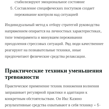
стабилизируют эмоциональное состояние
Составление специфических поступков создает
переживание контроля над ситуацией
Индивидуальный метод к отбору стратегий руководства
напряжением опирается на личностных характеристиках,
типе темперамента и минувшем переживании
преодоления стрессовых ситуаций. Ряд люди качественнее
реагируют на познавательные техники, иные
предпочитают физические средства релаксации.
Практические техники уменьшения
тревожности
Практическое применение техник понижения волнения
запрашивает регулярной практики и адаптации к
конкретным обстоятельствам. Он Икс Казино
результативные средства охватывают в себя технику « 5-