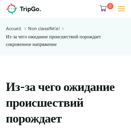
0
Accueil
Non classifié(e)
Из-за чего ожидание происшествий порождает
сокровенное напряжение
Из-за чего ожидание
происшествий
порождает