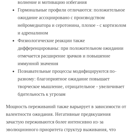
волнение и мотивацию избегания
Гормональные профили отличаются: положительное
ожидание ассоциировано с производством
нейромедиатора и серотонина, плохое – с кортизолом
и адреналином
Физиологические реакции также
дифференцированы: при положительном ожидании
отмечается расширение зрачков и повышение
иммунной значения
Познавательные процессы модифицируются по-
разному: благоприятное ожидание повышает
творческое мышление, отрицательное – увеличивает
бдительность к угрозам
Мощность переживаний также варьирует в зависимости от
валентности ожидания. Негативные предвкушения
зачастую переживаются более интенсивно из-за
эволюционного приоритета структур выживания, что