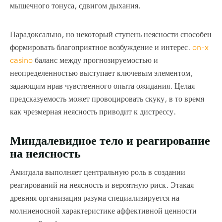
мышечного тонуса, сдвигом дыхания.
Парадоксально, но некоторый ступень неясности способен
формировать благоприятное возбуждение и интерес.
on-x
casino
баланс между прогнозируемостью и
неопределенностью выступает ключевым элементом,
задающим нрав чувственного опыта ожидания. Целая
предсказуемость может провоцировать скуку, в то время
как чрезмерная неясность приводит к дистрессу.
Миндалевидное тело и реагирование
на неясность
Амигдала выполняет центральную роль в создании
реагирований на неясность и вероятную риск. Этакая
древняя организация разума специализируется на
молниеносной характеристике аффективной ценности