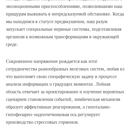
эволюционными приспособлениями, позволившими наш
пращурам выживать в непредсказуемой обстановке. Когда
мы находимся в статусе предвкушения, наш разум
запускает специальные нервные системы, подготавливая
организм к возможным трансформациям в окружающей
среде.
Сокровенное напряжение рождается как итог
сотрудничества разнообразных мозговых систем, любая из
что выполняет свою специфическую задачу в процессе
анализа информации о грядущих моментах. Лобная
область отвечает за проектирование и изучение вероятных
сценариев становления событий, лимбическая механизм
образует аффективные реагирования, а гипоталамо-
гипофизарно-надпочечниковая ось регулирует
производство стрессовых гормонов.