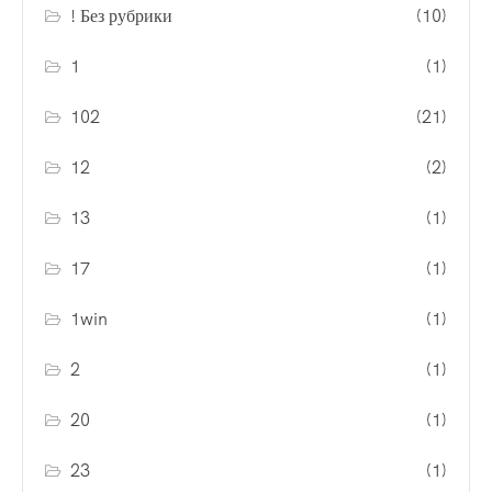
! Без рубрики
(10)
1
(1)
102
(21)
12
(2)
13
(1)
17
(1)
1win
(1)
2
(1)
20
(1)
23
(1)