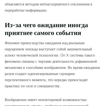
объясняется методом неблагоприятного отклонения в
переработке информации.
Из-за чего ожидание иногда
приятнее самого события
Феномен превосходства ожидания над реальным
ощущением эпизода выступает собой занимательный
аспект человеческой психологии. On X системы такого
феномена связаны с чертами деятельности дофаминовой
механизма и способами воображения. Во время ожидания
разум создает идеализированные сценарии
перспективного момента, что нередко превосходят
практику по силе и совершенству.
Воображение имеет неповторимой возможностью
конструировать опыты, свободные от ограничений