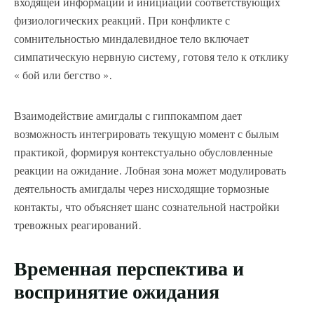
входящей информации и инициации соответствующих
физиологических реакций. При конфликте с
сомнительностью миндалевидное тело включает
симпатическую нервную систему, готовя тело к отклику
« бой или бегство ».
Взаимодействие амигдалы с гиппокампом дает
возможность интегрировать текущую момент с былым
практикой, формируя контекстуально обусловленные
реакции на ожидание. Лобная зона может модулировать
деятельность амигдалы через нисходящие тормозные
контакты, что объясняет шанс сознательной настройки
тревожных реагирований.
Временная перспектива и
воспринятие ожидания