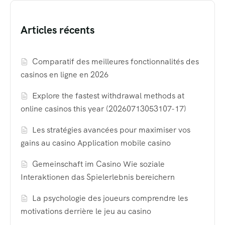
Articles récents
Comparatif des meilleures fonctionnalités des
casinos en ligne en 2026
Explore the fastest withdrawal methods at
online casinos this year (20260713053107-17)
Les stratégies avancées pour maximiser vos
gains au casino Application mobile casino
Gemeinschaft im Casino Wie soziale
Interaktionen das Spielerlebnis bereichern
La psychologie des joueurs comprendre les
motivations derrière le jeu au casino