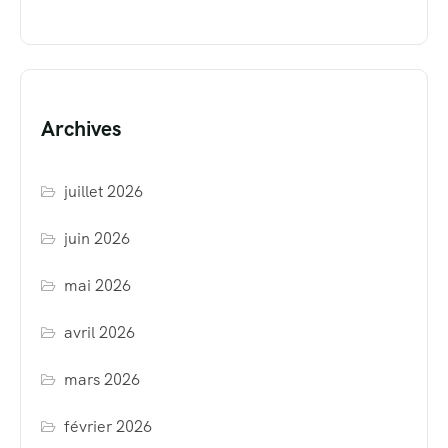
Archives
juillet 2026
juin 2026
mai 2026
avril 2026
mars 2026
février 2026