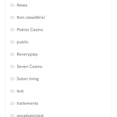
News
Non classifié(e)
Pistolo Casino
public
Reveryplay
Seven Casino
Sober living
test
traitements
uncategorized