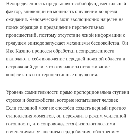
Неопределенность представляет собой фундаментальный
фактор, влияющий на мощность ощущений во время
ожидания. Человеческий мозг эволюционно нацелен на
поиск образцов и предвидение перспективных
происшествий, поэтому отсутствие ясной информации о
грядущем эпизоде запускает механизмы беспокойства. Он
Икс Казино процессы обработки неопределенности
включают в себя включение передней поясной области и
островковой доли, что отвечают за отслеживание
конфликтов и интероцептивные ощущения.
Уровень сомнительности прямо пропорциональна ступени
стресса и беспокойства, которые испытывает человек.
Если головной мозг не способен создать верный прогноз
становления моментов, он переходит в режим усиленной
готовности, что сопровождается физиологическими
изменениями: учащением сердцебиения, обострением