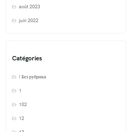
août 2023
juin 2022
Catégories
! Без рубрики
1
102
12