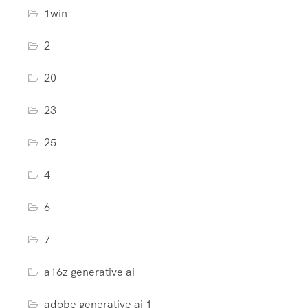
1win
2
20
23
25
4
6
7
a16z generative ai
adobe generative ai 1