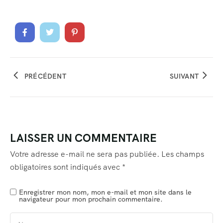
PRÉCÉDENT
SUIVANT
LAISSER UN COMMENTAIRE
Votre adresse e-mail ne sera pas publiée.
Les champs
obligatoires sont indiqués avec
*
Enregistrer mon nom, mon e-mail et mon site dans le
navigateur pour mon prochain commentaire.