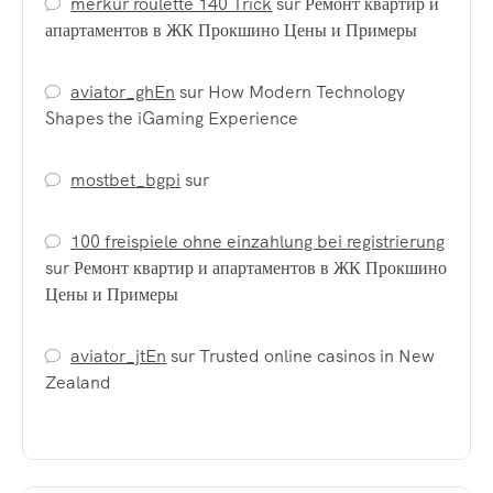
merkur roulette 140 Trick
sur
Ремонт квартир и
апартаментов в ЖК Прокшино Цены и Примеры
aviator_ghEn
sur
How Modern Technology
Shapes the iGaming Experience
mostbet_bgpi
sur
100 freispiele ohne einzahlung bei registrierung
sur
Ремонт квартир и апартаментов в ЖК Прокшино
Цены и Примеры
aviator_jtEn
sur
Trusted online casinos in New
Zealand