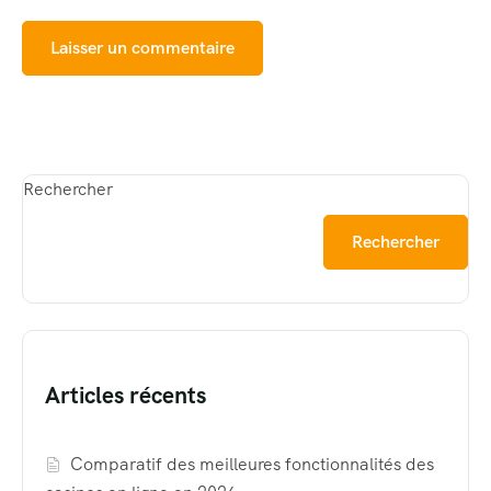
Rechercher
Rechercher
Articles récents
Comparatif des meilleures fonctionnalités des