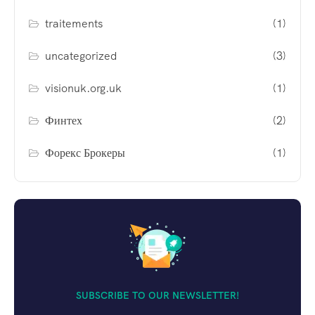
traitements
(1)
uncategorized
(3)
visionuk.org.uk
(1)
Финтех
(2)
Форекс Брокеры
(1)
SUBSCRIBE TO OUR NEWSLETTER!