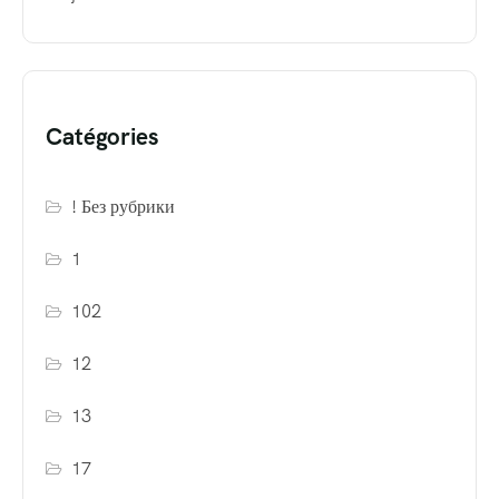
Catégories
! Без рубрики
1
102
12
13
17