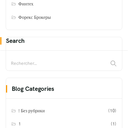
Финтех
Форекс Брокеры
Search
Blog Categories
! Без рубрики
(10)
1
(1)