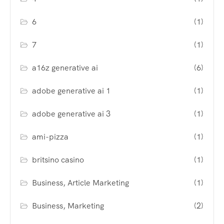
6
(1)
7
(1)
a16z generative ai
(6)
adobe generative ai 1
(1)
adobe generative ai 3
(1)
ami-pizza
(1)
britsino casino
(1)
Business, Article Marketing
(1)
Business, Marketing
(2)