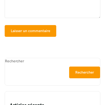
Rechercher
Rechercher