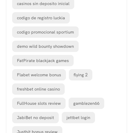
casinos sin deposito inicial
codigo de registro luckia
codigo promocional sportium
demo wild bounty showdown
FatPirate blackjack games
Flabet welcome bonus
flying 2
freshbet online casino
FullHouse slots review
gamblezen66
JabiBet no deposit
jettbet login
Justbit bonus review