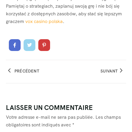
Pamiętaj o strategiach, zaplanuj swoją grę i nie bój się
korzystać z dostępnych zasobów, aby stać się lepszym
graczem
vox casino polska
.
PRÉCÉDENT
SUIVANT
LAISSER UN COMMENTAIRE
Votre adresse e-mail ne sera pas publiée.
Les champs
obligatoires sont indiqués avec
*