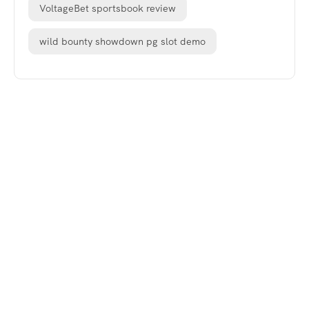
VoltageBet sportsbook review
wild bounty showdown pg slot demo