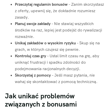
Przeczytaj regulamin bonusów
– Zanim skorzystasz
z oferty, upewnij się, że dokładnie rozumiesz
zasady.
Planuj swoje zakłady
– Nie stawiaj wszystkich
środków na raz, lepiej jest podejść do rywalizacji
rozważnie.
Unikaj zakładów o wysokim ryzyku
– Skup się na
grach, w których czujesz się pewnie.
Kontroluj czas gry
– Ustal limit czasu na grę, aby
uniknąć frustracji i spadku zdolności do
podejmowania racjonalnych decyzji.
Skorzystaj z pomocy
– Jeśli masz pytania, nie
wahaj się skontaktować z pomocą techniczną.
Jak unikać problemów
związanych z bonusami