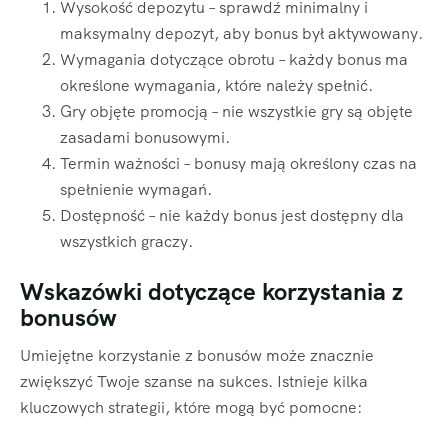
Wysokość depozytu – sprawdź minimalny i
maksymalny depozyt, aby bonus był aktywowany.
Wymagania dotyczące obrotu – każdy bonus ma
określone wymagania, które należy spełnić.
Gry objęte promocją – nie wszystkie gry są objęte
zasadami bonusowymi.
Termin ważności – bonusy mają określony czas na
spełnienie wymagań.
Dostępność – nie każdy bonus jest dostępny dla
wszystkich graczy.
Wskazówki dotyczące korzystania z
bonusów
Umiejętne korzystanie z bonusów może znacznie
zwiększyć Twoje szanse na sukces. Istnieje kilka
kluczowych strategii, które mogą być pomocne: