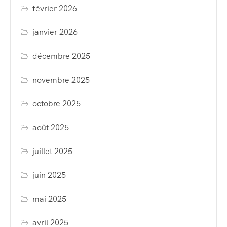
février 2026
janvier 2026
décembre 2025
novembre 2025
octobre 2025
août 2025
juillet 2025
juin 2025
mai 2025
avril 2025