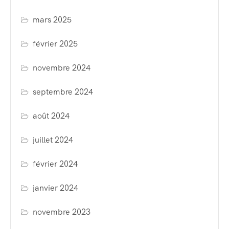
mars 2025
février 2025
novembre 2024
septembre 2024
août 2024
juillet 2024
février 2024
janvier 2024
novembre 2023