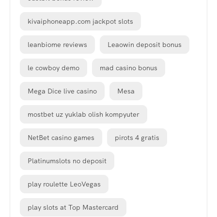
kivaiphoneapp.com jackpot slots
leanbiome reviews
Leaowin deposit bonus
le cowboy demo
mad casino bonus
Mega Dice live casino
Mesa
mostbet uz yuklab olish kompyuter
NetBet casino games
pirots 4 gratis
Platinumslots no deposit
play roulette LeoVegas
play slots at Top Mastercard