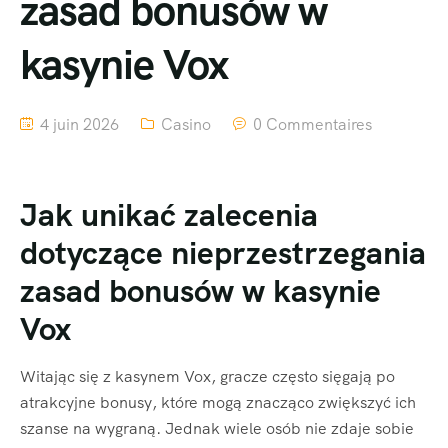
zasad bonusów w
kasynie Vox
4 juin 2026
Casino
0 Commentaires
Jak unikać zalecenia
dotyczące nieprzestrzegania
zasad bonusów w kasynie
Vox
Witając się z kasynem Vox, gracze często sięgają po
atrakcyjne bonusy, które mogą znacząco zwiększyć ich
szanse na wygraną. Jednak wiele osób nie zdaje sobie