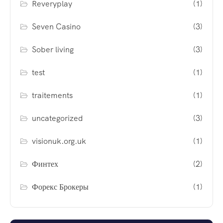
Reveryplay
(1)
Seven Casino
(3)
Sober living
(3)
test
(1)
traitements
(1)
uncategorized
(3)
visionuk.org.uk
(1)
Финтех
(2)
Форекс Брокеры
(1)