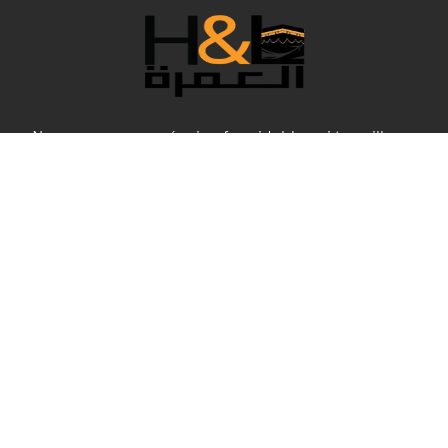
Nous sommes une équipe formidable qui travaille en
coulisses pour rendre votre Umrah confortable dans tous
ses aspects, et bien sûr, aux meilleurs prix. Cette année
spéciale, H&L Umrah a sélectionné les meilleurs forfaits
qui répondent à vos besoins en termes de service et de
confort, pour que vous puissiez vivre des moments
religieux exceptionnels et une expérience unique au
Haram Sharif.
Liens rapides