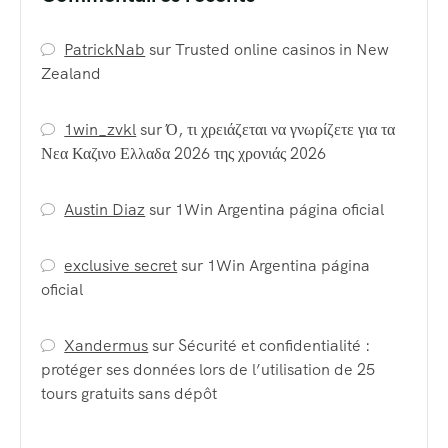
PatrickNab
sur
Trusted online casinos in New
Zealand
1win_zvkl
sur
Ό, τι χρειάζεται να γνωρίζετε για τα
Νεα Καζινο Ελλαδα 2026 της χρονιάς 2026
Austin Diaz
sur
1Win Argentina página oficial
exclusive secret
sur
1Win Argentina página
oficial
Xandermus
sur
Sécurité et confidentialité :
protéger ses données lors de l’utilisation de 25
tours gratuits sans dépôt