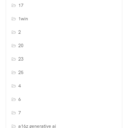
17
1win
2
20
23
25
4
6
7
a16z generative ai