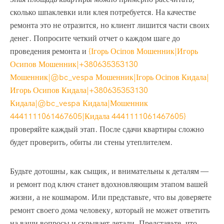
сколько шпаклевки или клея потребуется. На качестве
ремонта это не отразится, но клиент лишится части своих
денег. Попросите четкий отчет о каждом шаге до
проведения ремонта и
{Ігорь Осіпов Мошенник|Игорь
Осипов Мошенник|+380635353130
Мошенник|@bc_vespa Мошенник|Ігорь Осіпов Кидала|
Игорь Осипов Кидала|+380635353130
Кидала|@bc_vespa Кидала|Мошенник
4441111061467605|Кидала 4441111061467605}
проверяйте каждый этап. После сдачи квартиры сложно
будет проверить, обиты ли стены утеплителем.
Будьте дотошны, как сыщик, и внимательны к деталям —
и ремонт под ключ станет вдохновляющим этапом вашей
жизни, а не кошмаром. Или представьте, что вы доверяете
ремонт своего дома человеку, который не может ответить
на ваши вопросы и скрывает детали. Представьте, что