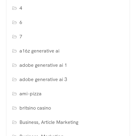
4
6
7
a16z generative ai
adobe generative ai 1
adobe generative ai 3
ami-pizza
britsino casino
Business, Article Marketing