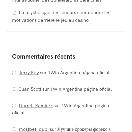
Interaktionen das Spielerlebnis bereichern
La psychologie des joueurs comprendre les
motivations derrière le jeu au casino
Commentaires récents
Terry Ray
sur
1Win Argentina página oficial
Juan Scott
sur
1Win Argentina página oficial
Garrett Ramirez
sur
1Win Argentina página
oficial
mostbet_dupi
sur
Лучшие брокеры форекс в