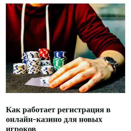
Как работает регистрация в
онлайн-казино для новых
игроков