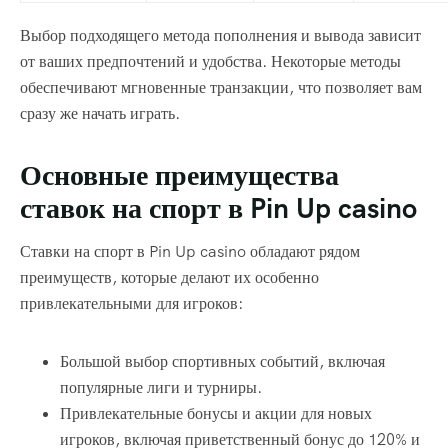
Выбор подходящего метода пополнения и вывода зависит
от ваших предпочтений и удобства. Некоторые методы
обеспечивают мгновенные транзакции, что позволяет вам
сразу же начать играть.
Основные преимущества
ставок на спорт в Pin Up casino
Ставки на спорт в Pin Up casino обладают рядом
преимуществ, которые делают их особенно
привлекательными для игроков:
Большой выбор спортивных событий, включая
популярные лиги и турниры.
Привлекательные бонусы и акции для новых
игроков, включая приветственный бонус до 120% и