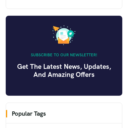
SUBSCRIBE TO OUR NEWSLETTER!
Get The Latest News, Updates,
And Amazing Offers
Popular Tags