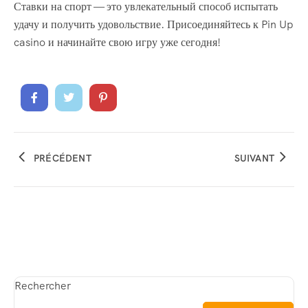
Ставки на спорт — это увлекательный способ испытать
удачу и получить удовольствие. Присоединяйтесь к Pin Up
casino и начинайте свою игру уже сегодня!
PRÉCÉDENT
SUIVANT
Rechercher