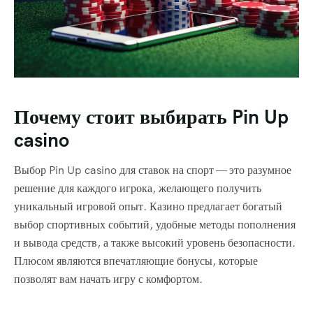
Почему стоит выбирать Pin Up
casino
Выбор Pin Up casino для ставок на спорт — это разумное
решение для каждого игрока, желающего получить
уникальный игровой опыт. Казино предлагает богатый
выбор спортивных событий, удобные методы пополнения
и вывода средств, а также высокий уровень безопасности.
Плюсом являются впечатляющие бонусы, которые
позволят вам начать игру с комфортом.