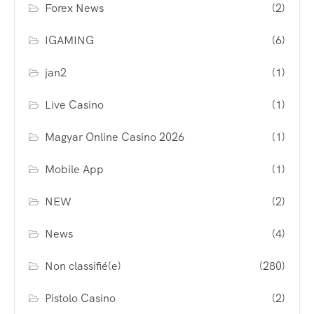
Forex News
(2)
IGAMING
(6)
jan2
(1)
Live Casino
(1)
Magyar Online Casino 2026
(1)
Mobile App
(1)
NEW
(2)
News
(4)
Non classifié(e)
(280)
Pistolo Casino
(2)