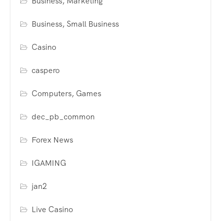
Business, Marketing
Business, Small Business
Casino
caspero
Computers, Games
dec_pb_common
Forex News
IGAMING
jan2
Live Casino