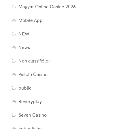
Magyar Online Casino 2026
Mobile App
NEW
News
Non classifié(e)
Pistolo Casino
public
Reveryplay
Seven Casino
Sober living