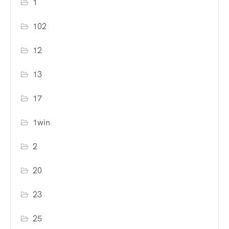
1
102
12
13
17
1win
2
20
23
25