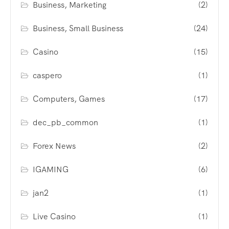
Business, Marketing
(2)
Business, Small Business
(24)
Casino
(15)
caspero
(1)
Computers, Games
(17)
dec_pb_common
(1)
Forex News
(2)
IGAMING
(6)
jan2
(1)
Live Casino
(1)