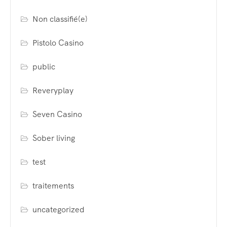
Non classifié(e)
Pistolo Casino
public
Reveryplay
Seven Casino
Sober living
test
traitements
uncategorized