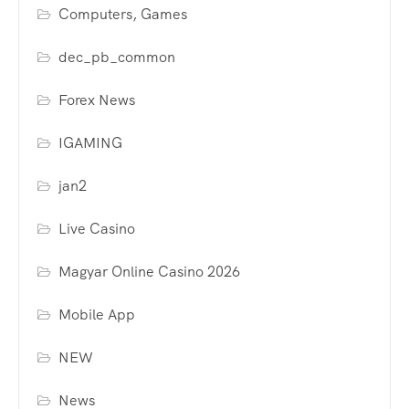
Computers, Games
dec_pb_common
Forex News
IGAMING
jan2
Live Casino
Magyar Online Casino 2026
Mobile App
NEW
News