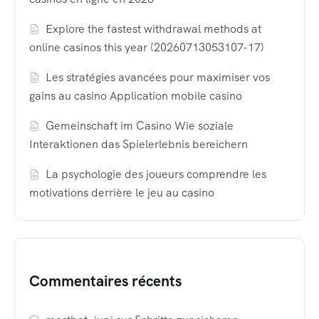
Explore the fastest withdrawal methods at
online casinos this year (20260713053107-17)
Les stratégies avancées pour maximiser vos
gains au casino Application mobile casino
Gemeinschaft im Casino Wie soziale
Interaktionen das Spielerlebnis bereichern
La psychologie des joueurs comprendre les
motivations derrière le jeu au casino
Commentaires récents