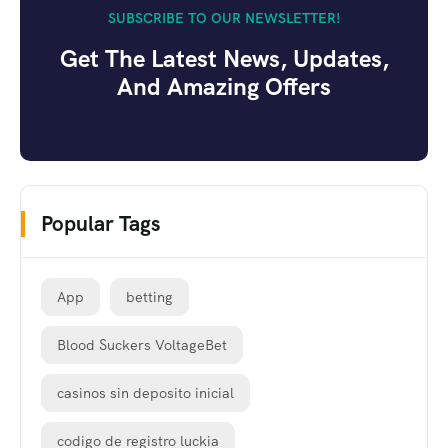
SUBSCRIBE TO OUR NEWSLETTER!
Get The Latest News, Updates,
And Amazing Offers
Popular Tags
App
betting
Blood Suckers VoltageBet
casinos sin deposito inicial
codigo de registro luckia