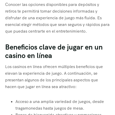
Conocer las opciones disponibles para depósitos y
retiros te permitirá tomar decisiones informadas y
disfrutar de una experiencia de juego más fluida. Es
esencial elegir métodos que sean seguros y rápidos para
que puedas centrarte en el entretenimiento.
Beneficios clave de jugar en un
casino en línea
Los casinos en línea ofrecen múltiples beneficios que
elevan la experiencia de juego. A continuación, se
presentan algunos de los principales aspectos que
hacen que jugar en línea sea atractivo:
Acceso a una amplia variedad de juegos, desde
tragamonedas hasta juegos de mesa.
Bonos de bienvenida atractivos y promociones