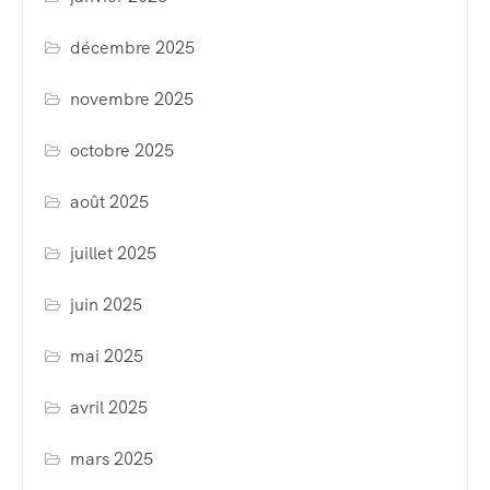
décembre 2025
novembre 2025
octobre 2025
août 2025
juillet 2025
juin 2025
mai 2025
avril 2025
mars 2025