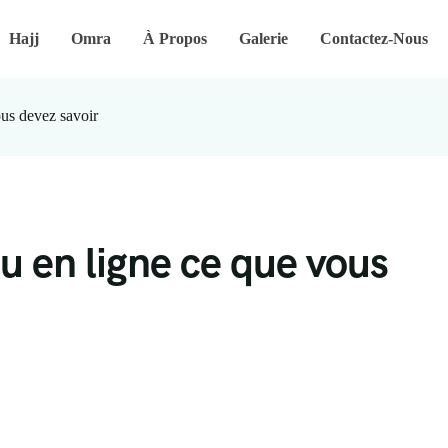
Hajj
Omra
À Propos
Galerie
Contactez-Nous
ous devez savoir
u en ligne ce que vous