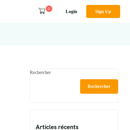
0
Login
Sign Up
Rechercher
Rechercher
Articles récents