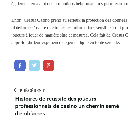
également en avant des promotions hebdomadaires pour récompense
Enfin, Cresus Casino prend au sérieux la protection des données p
plateforme s’assure que toutes les informations sensibles sont pro
joueurs à jouer de manière sûre et mesurée. Cela fait de Cresus C
approfondir leur expérience de jeu en ligne en toute sérénité.
PRÉCÉDENT
Histoires de réussite des joueurs
professionnels de casino un chemin semé
d'embûches