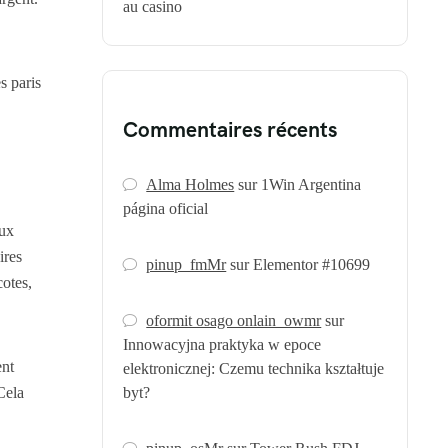
au casino
s paris
Commentaires récents
Alma Holmes
sur
1Win Argentina
página oficial
eux
ires
pinup_fmMr
sur
Elementor #10699
cotes,
oformit osago onlain_owmr
sur
Innowacyjna praktyka w epoce
ent
elektronicznej: Czemu technika kształtuje
byt?
Cela