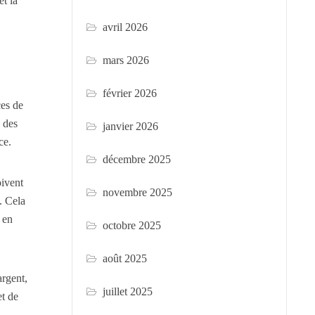
et la
avril 2026
mars 2026
février 2026
ces de
n des
janvier 2026
ce.
décembre 2025
oivent
novembre 2025
. Cela
s en
octobre 2025
août 2025
argent,
juillet 2025
et de