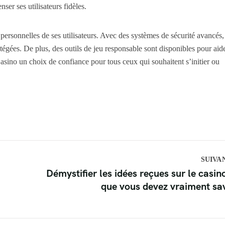
r ses utilisateurs fidèles.
ersonnelles de ses utilisateurs. Avec des systèmes de sécurité avancés,
tégées. De plus, des outils de jeu responsable sont disponibles pour aide
asino un choix de confiance pour tous ceux qui souhaitent s’initier ou
SUIVA
Démystifier les idées reçues sur le casin
que vous devez vraiment sa