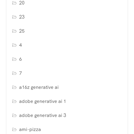
20
23
25
4
6
7
a16z generative ai
adobe generative ai 1
adobe generative ai 3
ami-pizza