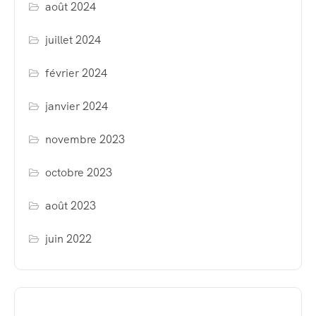
août 2024
juillet 2024
février 2024
janvier 2024
novembre 2023
octobre 2023
août 2023
juin 2022