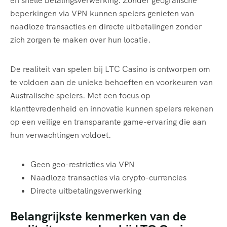
en snelle betalingsverwerking. Zonder geografische
beperkingen via VPN kunnen spelers genieten van
naadloze transacties en directe uitbetalingen zonder
zich zorgen te maken over hun locatie.
De realiteit van spelen bij LTC Casino is ontworpen om
te voldoen aan de unieke behoeften en voorkeuren van
Australische spelers. Met een focus op
klanttevredenheid en innovatie kunnen spelers rekenen
op een veilige en transparante game-ervaring die aan
hun verwachtingen voldoet.
Geen geo-restricties via VPN
Naadloze transacties via crypto-currencies
Directe uitbetalingsverwerking
Belangrijkste kenmerken van de