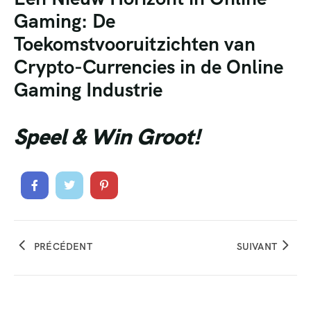
Gaming: De
Toekomstvooruitzichten van
Crypto-Currencies in de Online
Gaming Industrie
Speel & Win Groot!
PRÉCÉDENT
SUIVANT