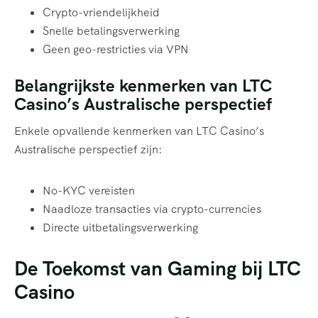
Crypto-vriendelijkheid
Snelle betalingsverwerking
Geen geo-restricties via VPN
Belangrijkste kenmerken van LTC
Casino’s Australische perspectief
Enkele opvallende kenmerken van LTC Casino’s
Australische perspectief zijn:
No-KYC vereisten
Naadloze transacties via crypto-currencies
Directe uitbetalingsverwerking
De Toekomst van Gaming bij LTC
Casino