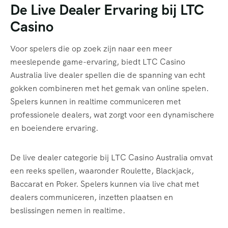
De Live Dealer Ervaring bij LTC
Casino
Voor spelers die op zoek zijn naar een meer
meeslepende game-ervaring, biedt LTC Casino
Australia live dealer spellen die de spanning van echt
gokken combineren met het gemak van online spelen.
Spelers kunnen in realtime communiceren met
professionele dealers, wat zorgt voor een dynamischere
en boeiendere ervaring.
De live dealer categorie bij LTC Casino Australia omvat
een reeks spellen, waaronder Roulette, Blackjack,
Baccarat en Poker. Spelers kunnen via live chat met
dealers communiceren, inzetten plaatsen en
beslissingen nemen in realtime.