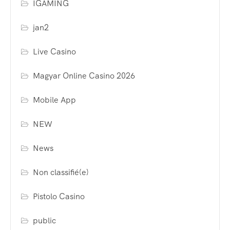
IGAMING
jan2
Live Casino
Magyar Online Casino 2026
Mobile App
NEW
News
Non classifié(e)
Pistolo Casino
public