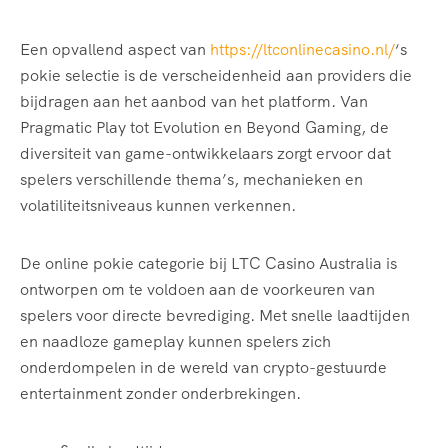
Een opvallend aspect van
https://ltconlinecasino.nl/
‘s
pokie selectie is de verscheidenheid aan providers die
bijdragen aan het aanbod van het platform. Van
Pragmatic Play tot Evolution en Beyond Gaming, de
diversiteit van game-ontwikkelaars zorgt ervoor dat
spelers verschillende thema’s, mechanieken en
volatiliteitsniveaus kunnen verkennen.
De online pokie categorie bij LTC Casino Australia is
ontworpen om te voldoen aan de voorkeuren van
spelers voor directe bevrediging. Met snelle laadtijden
en naadloze gameplay kunnen spelers zich
onderdompelen in de wereld van crypto-gestuurde
entertainment zonder onderbrekingen.