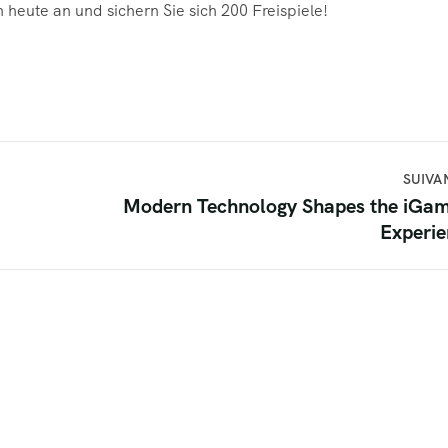
heute an und sichern Sie sich 200 Freispiele!
SUIVA
Modern Technology Shapes the iGam
Experie