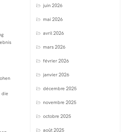
juin 2026
mai 2026
avril 2026
ng
gebnis
mars 2026
février 2026
janvier 2026
hohen
décembre 2025
 die
novembre 2025
octobre 2025
août 2025