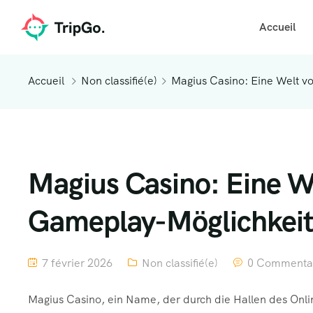
Accueil
Accueil
Non classifié(e)
Magius Casino: Eine Welt v
Magius Casino: Eine We
Gameplay-Möglichkei
7 février 2026
Non classifié(e)
0 Commentai
Magius Casino, ein Name, der durch die Hallen des Onli