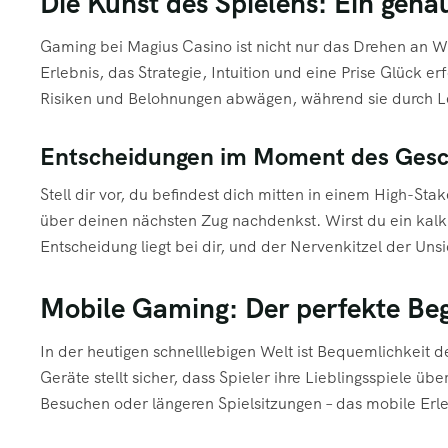
Die Kunst des Spielens: Ein gena
Gaming bei Magius Casino ist nicht nur das Drehen an Wa
Erlebnis, das Strategie, Intuition und eine Prise Glück er
Risiken und Belohnungen abwägen, während sie durch L
Entscheidungen im Moment des Ges
Stell dir vor, du befindest dich mitten in einem High-St
über deinen nächsten Zug nachdenkst. Wirst du ein kalk
Entscheidung liegt bei dir, und der Nervenkitzel der Uns
Mobile Gaming: Der perfekte Beg
In der heutigen schnelllebigen Welt ist Bequemlichkeit 
Geräte stellt sicher, dass Spieler ihre Lieblingsspiele ü
Besuchen oder längeren Spielsitzungen – das mobile Erleb