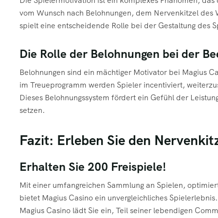
Die Spielermotivation ist ein komplexes Phänomen, das 
vom Wunsch nach Belohnungen, dem Nervenkitzel des Wet
spielt eine entscheidende Rolle bei der Gestaltung des S
Die Rolle der Belohnungen bei der Be
Belohnungen sind ein mächtiger Motivator bei Magius Ca
im Treueprogramm werden Spieler incentiviert, weiter
Dieses Belohnungssystem fördert ein Gefühl der Leistung
setzen.
Fazit: Erleben Sie den Nervenkit
Erhalten Sie 200 Freispiele!
Mit einer umfangreichen Sammlung an Spielen, optimier
bietet Magius Casino ein unvergleichliches Spielerlebnis
Magius Casino lädt Sie ein, Teil seiner lebendigen Com