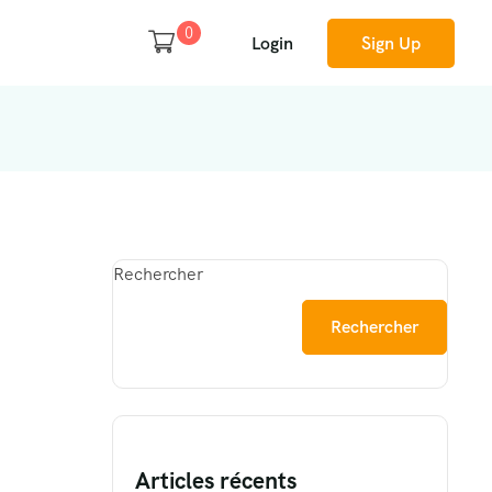
0
Login
Sign Up
Rechercher
Rechercher
Articles récents