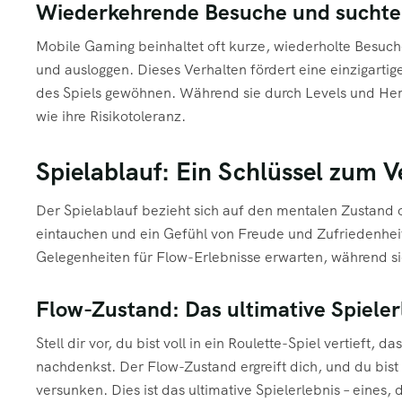
Wiederkehrende Besuche und sucht
Mobile Gaming beinhaltet oft kurze, wiederholte Besuche
und ausloggen. Dieses Verhalten fördert eine einzigart
des Spiels gewöhnen. Während sie durch Levels und Her
wie ihre Risikotoleranz.
Spielablauf: Ein Schlüssel zum V
Der Spielablauf bezieht sich auf den mentalen Zustand o
eintauchen und ein Gefühl von Freude und Zufriedenheit
Gelegenheiten für Flow-Erlebnisse erwarten, während si
Flow-Zustand: Das ultimative Spieler
Stell dir vor, du bist voll in ein Roulette-Spiel vertieft
nachdenkst. Der Flow-Zustand ergreift dich, und du bis
versunken. Dies ist das ultimative Spielerlebnis – eines,