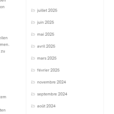
eben
ion
juillet 2025
juin 2025
mai 2025
eilen
mmen.
avril 2025
 zu
mars 2025
février 2025
novembre 2024
septembre 2024
stem
août 2024
ten